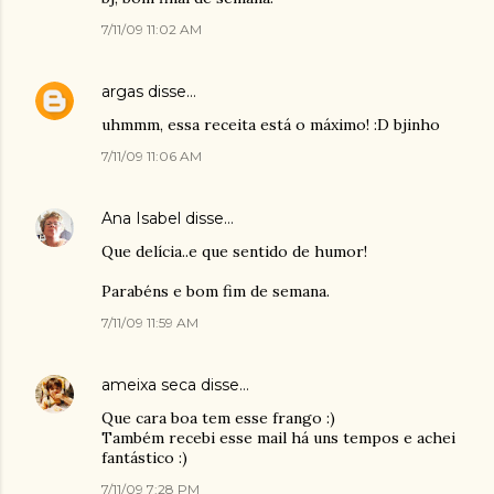
7/11/09 11:02 AM
argas
disse…
uhmmm, essa receita está o máximo! :D bjinho
7/11/09 11:06 AM
Ana Isabel
disse…
Que delícia..e que sentido de humor!
Parabéns e bom fim de semana.
7/11/09 11:59 AM
ameixa seca
disse…
Que cara boa tem esse frango :)
Também recebi esse mail há uns tempos e achei
fantástico :)
7/11/09 7:28 PM