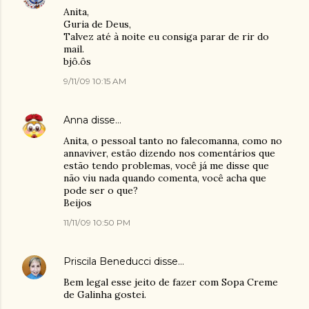
Anita,
Guria de Deus,
Talvez até à noite eu consiga parar de rir do
mail.
bjô.ôs
9/11/09 10:15 AM
Anna
disse…
Anita, o pessoal tanto no falecomanna, como no
annaviver, estão dizendo nos comentários que
estão tendo problemas, você já me disse que
não viu nada quando comenta, você acha que
pode ser o que?
Beijos
11/11/09 10:50 PM
Priscila Beneducci
disse…
Bem legal esse jeito de fazer com Sopa Creme
de Galinha gostei.