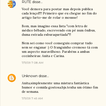
RUTE
disse…
Você demora para postar mas depois publica
cada lençol!!!! Primeiro que eu chegue no fim do
artigo farto-me de rolar o mousse!
Bom, mas imagino essa lista "com letra de
médico bêbado, escrevendo em pé num ônibus,
duma estrada esburaquetiada"!!!
Nem sei como você conseguiu comprar tudo
sem se enganar :) O franguinho cremoso tá com
um aspecto maravilhoso. Parabéns a ambas
cozinheiras: Anita e Carina.
7/11/09 7:08 AM
Unknown
disse…
Anita,simplesmente uma mistura fantástica
humor e comida gostosa.bjs.tenha um ótimo fim
de semana.
7/11/09 7:49 AM