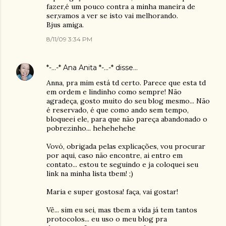
fazer,é um pouco contra a minha maneira de
ser,vamos a ver se isto vai melhorando.
Bjus amiga.
8/11/09 3:34 PM
*-...-* Ana Anita *-...-*
disse…
Anna, pra mim está td certo. Parece que esta td
em ordem e lindinho como sempre! Não
agradeça, gosto muito do seu blog mesmo... Não
é reservado, é que como ando sem tempo,
bloqueei ele, para que não pareça abandonado o
pobrezinho... hehehehehe
Vovó, obrigada pelas explicações, vou procurar
por aqui, caso não encontre, ai entro em
contato... estou te seguindo e ja coloquei seu
link na minha lista tbem! ;)
Maria e super gostosa! faça, vai gostar!
Vê... sim eu sei, mas tbem a vida já tem tantos
protocolos... eu uso o meu blog pra