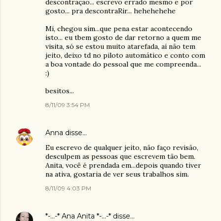
descontração... escrevo errado mesmo e por
gosto... pra descontraRir... hehehehehe
Mi, chegou sim...que pena estar acontecendo
isto... eu tbem gosto de dar retorno a quem me
visita, só se estou muito atarefada, aí não tem
jeito, deixo td no piloto automático e conto com
a boa vontade do pessoal que me compreenda...
:)
besitos...
8/11/09 3:54 PM
Anna
disse…
Eu escrevo de qualquer jeito, não faço revisão,
desculpem as pessoas que escrevem tão bem.
Anita, você é prendada em...depois quando tiver
na ativa, gostaria de ver seus trabalhos sim.
8/11/09 4:03 PM
*-...-* Ana Anita *-...-*
disse…