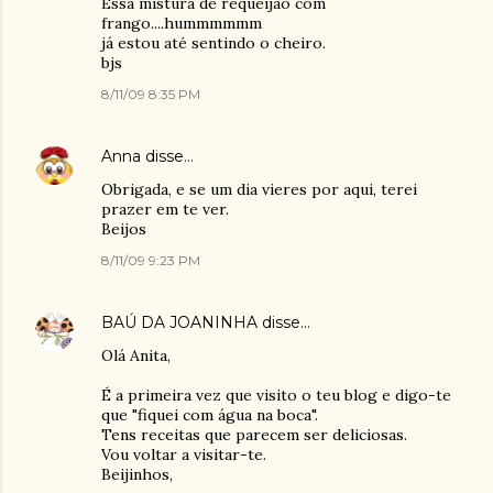
Essa mistura de requeijão com
frango....hummmmmm
já estou até sentindo o cheiro.
bjs
8/11/09 8:35 PM
Anna
disse…
Obrigada, e se um dia vieres por aqui, terei
prazer em te ver.
Beijos
8/11/09 9:23 PM
BAÚ DA JOANINHA
disse…
Olá Anita,
É a primeira vez que visito o teu blog e digo-te
que "fiquei com água na boca".
Tens receitas que parecem ser deliciosas.
Vou voltar a visitar-te.
Beijinhos,