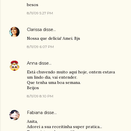
besos
8/11/09 5:27 PM
Clarissa
disse…
Nossa que delícia! Amei. Bjs
8/11/09 6:07 PM
Anna
disse…
Está chuvendo muito aqui hoje, ontem estava
um lindo dia, vai entender.
Que tenha uma boa semana.
Beijos
8/11/09 8:10 PM
Fabiana
disse…
Anita,
Adorei a sua receitinha super pratica...