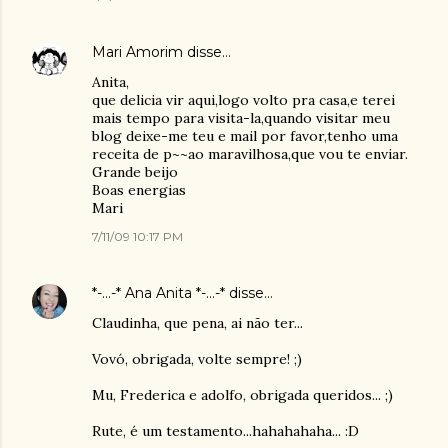
Mari Amorim
disse…
Anita,
que delicia vir aqui,logo volto pra casa,e terei
mais tempo para visita-la,quando visitar meu
blog deixe-me teu e mail por favor,tenho uma
receita de p~~ao maravilhosa,que vou te enviar.
Grande beijo
Boas energias
Mari
7/11/09 10:17 PM
*-...-* Ana Anita *-...-*
disse…
Claudinha, que pena, ai não ter...
Vovó, obrigada, volte sempre! ;)
Mu, Frederica e adolfo, obrigada queridos... ;)
Rute, é um testamento...hahahahaha... :D