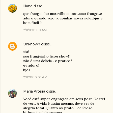
Iliane
disse…
que franguinho maravilhosoooo..amo frango..e
adoro quando vejo roupinhas novas nele..bjus e
bom findi..li
7/11/09 8:00 AM
Unknown
disse…
uia!
seu franguinho ficou show!!!
não é uma delícia... e prático?
eu adoro!
bjos
7/11/09 10:05 AM
Maria Arteira
disse…
Você está super engraçada em seus post. Gostei
de ver... A vida é assim mesmo, deve ser de
alegria total. Quanto ao prato.....delícioso.
bj, bom final de semana.