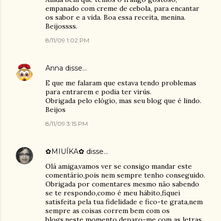
empanado com creme de cebola, para encantar
os sabor e a vida. Boa essa receita, menina.
Beijossss.
8/11/09 1:02 PM
Anna
disse…
E que me falaram que estava tendo problemas
para entrarem e podia ter virús.
Obrigada pelo elógio, mas seu blog que é lindo.
Beijos
8/11/09 3:15 PM
✿MIUÍKA✿
disse…
Olá amiga,vamos ver se consigo mandar este
comentário,pois nem sempre tenho conseguido.
Obrigada por comentares mesmo não sabendo
se te respondo,como é meu hábito,fiquei
satisfeita pela tua fidelidade e fico-te grata,nem
sempre as coisas correm bem com os
blogs,neste momento deparo-me com as letras