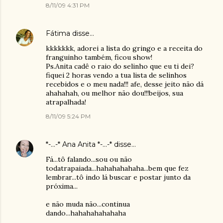
8/11/09 4:31 PM
Fátima
disse…
kkkkkkk, adorei a lista do gringo e a receita do
franguinho também, ficou show!
Ps.Anita cadê o raio do selinho que eu ti dei?
fiquei 2 horas vendo a tua lista de selinhos
recebidos e o meu nada!!! afe, desse jeito não dá
ahahahah, ou melhor não dou!!!beijos, sua
atrapalhada!
8/11/09 5:24 PM
*-...-* Ana Anita *-...-*
disse…
Fá...tô falando...sou ou não
todatrapaiada...hahahahahaha...bem que fez
lembrar...tô indo lá buscar e postar junto da
próxima...
e não muda não...continua
dando...hahahahahahaha