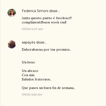
Federica Simoni
disse…
Anita questo piatto è favoloso!!!
complimenti!buon week end!
7/11/09 5:07 AM
aapayés
disse…
Enhorabuena por tus premios..
Un beso
Un abrazo
Con mis
Saludos fraternos..
Que pases un buen fin de semana..
7/11/09 5:59 AM