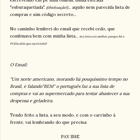
escrevendo em pé num ônibus, duma estrada
"esburaquetiada".
... aquilo nem parecida lista de
(óhsituação!)
compras e sim código secreto...
No caminho lembrei do email que recebi cedo, que
combinava bem com minha lista...
só a letra era melhor, porque foi o
PCélio dele que escrivinhô!
O Email:
"Um norte americano, morando há pouquíssimo tempo no
Brasil, e falando"BEM" o português faz a sua lista de
compras e vai ao supermercado para tentar abastecer a sua
despensa e geladeira.
Tendo feito a lista, a seu modo, e com o carrinho à
frente, vai lembrando do que precisa:
PAY SHE