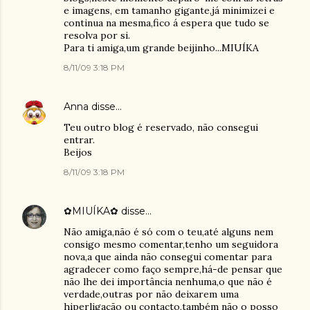
e imagens, em tamanho gigante,já minimizei e
continua na mesma,fico á espera que tudo se
resolva por si.
Para ti amiga,um grande beijinho...MIUÍKA
8/11/09 3:18 PM
Anna
disse…
Teu outro blog é reservado, não consegui
entrar.
Beijos
8/11/09 3:18 PM
✿MIUÍKA✿
disse…
Não amiga,não é só com o teu,até alguns nem
consigo mesmo comentar,tenho um seguidora
nova,a que ainda não consegui comentar para
agradecer como faço sempre,há-de pensar que
não lhe dei importância nenhuma,o que não é
verdade,outras por não deixarem uma
hiperligação ou contacto,também não o posso