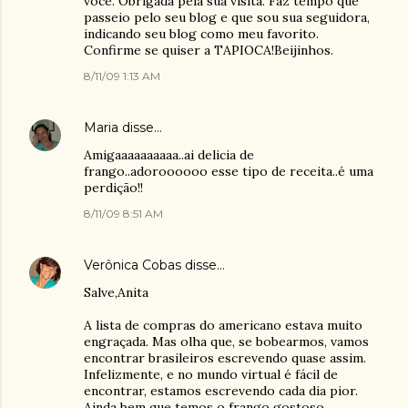
você. Obrigada pela sua visita. Faz tempo que
passeio pelo seu blog e que sou sua seguidora,
indicando seu blog como meu favorito.
Confirme se quiser a TAPIOCA!Beijinhos.
8/11/09 1:13 AM
Maria
disse…
Amigaaaaaaaaaa..ai delicia de
frango..adoroooooo esse tipo de receita..é uma
perdição!!
8/11/09 8:51 AM
Verônica Cobas
disse…
Salve,Anita
A lista de compras do americano estava muito
engraçada. Mas olha que, se bobearmos, vamos
encontrar brasileiros escrevendo quase assim.
Infelizmente, e no mundo virtual é fácil de
encontrar, estamos escrevendo cada dia pior.
Ainda bem que temos o frango gostoso,