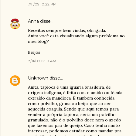
7/11/09 10:22 PM
Anna
disse…
Receitas sempre bem vindas, obrigada.
Anita você esta visualizando algum problema no
meu blog?
Beijos
8/11/09 12:10 AM
Unknown
disse…
Anita, tapioca é uma iguaria brasileira, de
origem indígena, é feita com o amido ou fécula
extraído da mandioca. É também conhecida
como polvilho, goma ou beiju, que ao ser
aquecida coagula. Sendo que aqui temos para
vender a própria tapioca, seria um polvilho
granulado, não é o polvilho doce nem o azedo
que fazemos pão de queijo. Caso tenha muito
interesse, podemos estudar como mandar pra