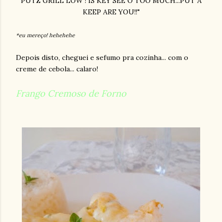
PUTZ GRILL LOW ! IS KEY SEE O TOO MUCH...PUT A
KEEP ARE YOU!!"
*eu mereço!
hehehehe
Depois disto, cheguei e sefumo pra cozinha... com o
creme de cebola... calaro!
Frango Cremoso de Forno