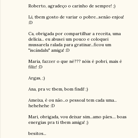
Roberto, agradeço o carinho de sempre! ;)
Li, tbem gosto de variar o pobre...senão enjoa!
:D
Ca, obrigada por compartilhar a receita, uma
delícia... eu abusei um pouco e coloquei
mussarela ralada para gratinar...ficou um
"iscándalu" amiga! :D
Maria, fazzer o que né??? nóis é pobri, mais é
filiz! :D
Argas, ;)
Ana, pra vc tbem, bom findi! ;)
Ameixa, é ou não...o pessoal tem cada uma...
hehehehe :D
Mari, obrigada, vou deixar sim...amo pães.... boas
energias pra ti tbem amiga! ;)
besitos...