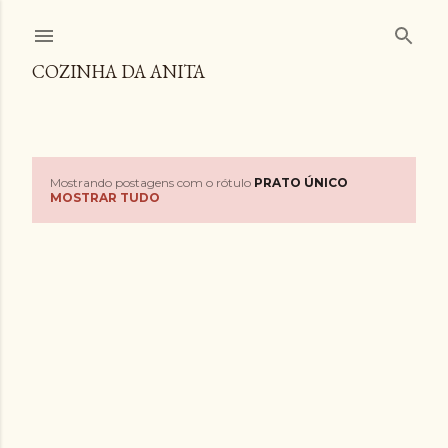
Pular para o conteúdo principal
COZINHA DA ANITA
Mostrando postagens com o rótulo
PRATO ÚNICO
P
MOSTRAR TUDO
o
s
t
a
g
e