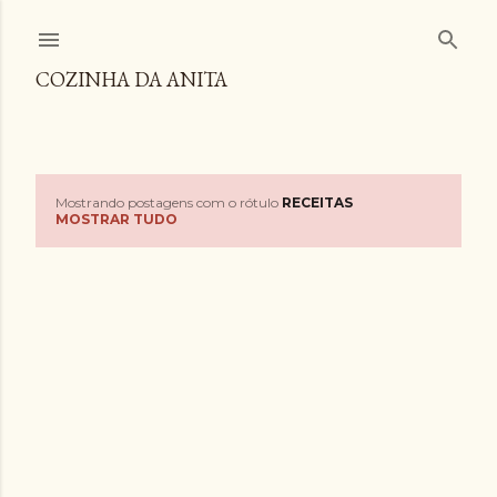
Pular para o conteúdo principal
COZINHA DA ANITA
Mostrando postagens com o rótulo
RECEITAS
P
MOSTRAR TUDO
o
s
t
a
g
e