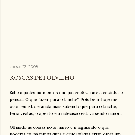
agosto 23, 2008
ROSCAS DE POLVILHO
Sabe aqueles momentos em que você vai até a cozinha, e
pensa... O que fazer para o lanche? Pois bem, hoje me
ocorreu isto, e ainda mais sabendo que para o lanche,
teria visitas, o aperto e a indecisão estava sendo maior...
.
Olhando as coisas no armário e imaginando o que
poderia eu, na minha dura e cruel dúvida criar, olhei um