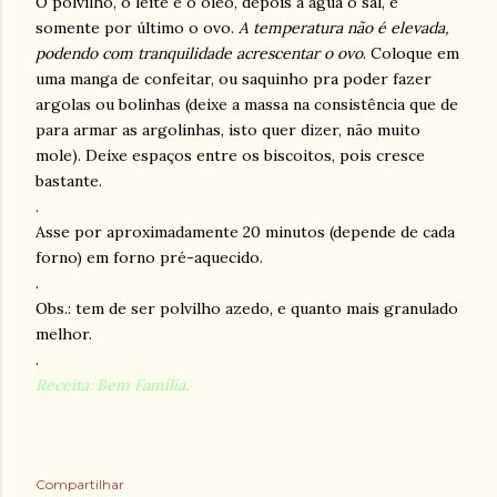
O polvilho, o leite e o óleo, depois a água o sal, e
somente por último o ovo.
A temperatura não é elevada,
podendo com tranquilidade acrescentar o ovo
. Coloque em
uma manga de confeitar, ou saquinho pra poder fazer
argolas ou bolinhas (deixe a massa na consistência que de
para armar as argolinhas, isto quer dizer, não muito
mole). Deixe espaços entre os biscoitos, pois cresce
bastante.
.
Asse por aproximadamente 20 minutos (depende de cada
forno) em forno pré-aquecido.
.
Obs.: tem de ser polvilho azedo, e quanto mais granulado
melhor.
.
Receita: Bem Família.
Compartilhar