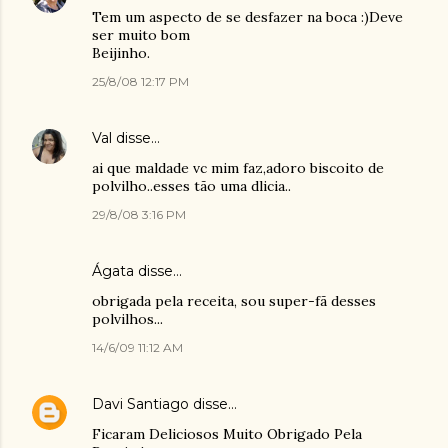
Tem um aspecto de se desfazer na boca :)Deve
ser muito bom
Beijinho.
25/8/08 12:17 PM
Val
disse…
ai que maldade vc mim faz,adoro biscoito de
polvilho..esses tão uma dlicia..
29/8/08 3:16 PM
Ágata disse…
obrigada pela receita, sou super-fã desses
polvilhos...
14/6/09 11:12 AM
Davi Santiago
disse…
Ficaram Deliciosos Muito Obrigado Pela