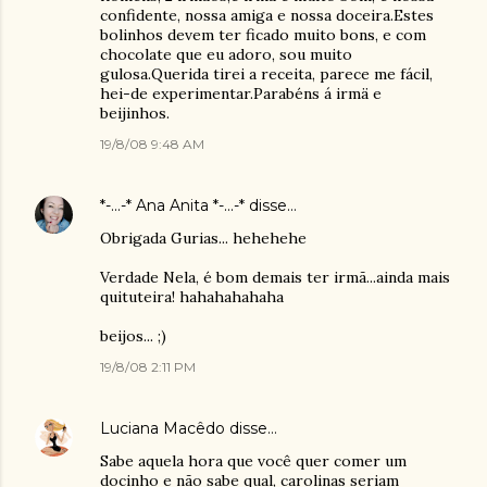
confidente, nossa amiga e nossa doceira.Estes
bolinhos devem ter ficado muito bons, e com
chocolate que eu adoro, sou muito
gulosa.Querida tirei a receita, parece me fácil,
hei-de experimentar.Parabéns á irmä e
beijinhos.
19/8/08 9:48 AM
*-...-* Ana Anita *-...-*
disse…
Obrigada Gurias... hehehehe
Verdade Nela, é bom demais ter irmã...ainda mais
quituteira! hahahahahaha
beijos... ;)
19/8/08 2:11 PM
Luciana Macêdo
disse…
Sabe aquela hora que você quer comer um
docinho e não sabe qual, carolinas seriam