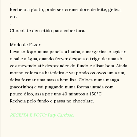
.
Recheio a gosto, pode ser creme, doce de leite, geléia,
etc.
.
Chocolate derretido para cobertura.
.
Modo de Fazer
Leva ao fogo numa panela: a banha, a margarina, o açúcar,
o sal e a água, quando ferver despeja o trigo de uma só
vez mexendo até desprender do fundo e alisar bem. Ainda
morno coloca na batedeira e vai pondo os ovos um a um,
deixa formar uma massa bem lisa. Coloca numa manga
(pacotinho) e vai pingando numa forma untada com
pouco óleo, assa por uns 40 minutos a 150°C.
Recheia pelo fundo e passa no chocolate.
.
RECEITA E FOTO: Paty Cardoso.