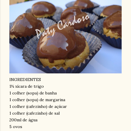
INGREDIENTES
1¼ xícara de trigo
1 colher (sopa) de banha
1 colher (sopa) de margarina
1 colher (cafezinho) de açúcar
1 colher (cafezinho) de sal
200ml de água
5 ovos