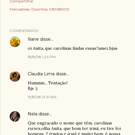
Compartilhar
Marcadores:
Docinhos
MEMBROS
COMENTÁRIOS
Iliane
disse…
oi Anita..que carolinas lindas essas?amei..bjus
18/8/08 1:24 PM
Claudia Lima
disse…
Hummm... Tentação!
Bjs :)
19/8/08 12:31 AM
Nela
disse…
Que engracado o nome que têm, carolinas
rsrsrs,olha Anita, que bom ter irmä, eu tive foi
homens, 2 irmäos,e irmä é muito bom, é nossa