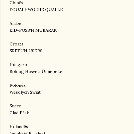
Chinês
FOUAI HWO GIE QUAI LE
Árabe
EID-FOSS'H MUBARAK
Croata
SRETUN USKRS
Húngaro
Boldog Husveti Ünnepeket
Polonês
Wesolych Swiat
Sueco
Glad Påsk
Holandês
Gelukkig Paasfest