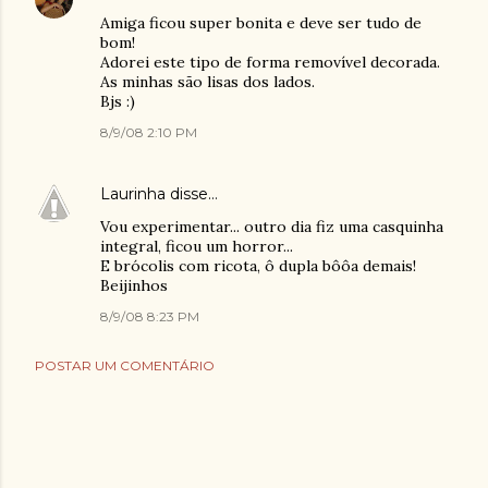
Amiga ficou super bonita e deve ser tudo de
bom!
Adorei este tipo de forma removível decorada.
As minhas são lisas dos lados.
Bjs :)
8/9/08 2:10 PM
Laurinha
disse…
Vou experimentar... outro dia fiz uma casquinha
integral, ficou um horror...
E brócolis com ricota, ô dupla bôôa demais!
Beijinhos
8/9/08 8:23 PM
POSTAR UM COMENTÁRIO