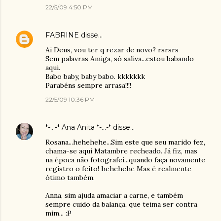
22/5/09 4:50 PM
FABRINE
disse…
Ai Deus, vou ter q rezar de novo? rsrsrs
Sem palavras Amiga, só saliva...estou babando
aqui.
Babo baby, baby babo. kkkkkkk
Parabéns sempre arrasa!!!!
22/5/09 10:36 PM
*-...-* Ana Anita *-...-*
disse…
Rosana...hehehehe...Sim este que seu marido fez,
chama-se aqui Matambre recheado. Já fiz, mas
na época não fotografei...quando faça novamente
registro o feito! hehehehe Mas é realmente
ótimo também.
Anna, sim ajuda amaciar a carne, e também
sempre cuido da balança, que teima ser contra
mim... :P