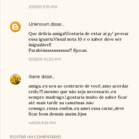
27/5/09 5:39 PM
Unknown
disse…
Que delícia amiga!Gostaria de estar aí p/ provar
essa iguaria.Visual nota 10 e o sabor deve ser
inigualável!
Parabénsssssssssss!!! Bjocas.
30/5/09 10:20 PM
Iliane
disse…
amiga..eu sou ao contrario de você..amo acordar
cedo.!!!!.mesmo que não seja necessario..eu
sempre madrugo.!.gostaria muito de saber ficar
até mais tarde na cama!mas..não
consigo..rssss..emfim..eu amei essa carne,,deve
ficar bom demais assim..bjus
4/6/09 5:29 PM
POSTAR UM COMENTÁRIO