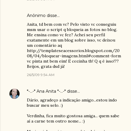
Anônimo disse…
Anita, td bem com vc? Pelo visto vc conseguiu
msm usar o script q bloqueia as fotos no blog.
Me ensina como vc fez? Achei seu perfil
exatamente em um blog sobre isso, vc deixou
um comentário aq
http://templateseacessorios.blogspot.com/20
08/04/bloquear-imagens.html#comment-form
vc pinta mt bem eim! E cozinha tb! Q q é isso!??
Beijos, grata dsd já!
26/5/09 9:54 AM
*-...-* Ana Anita *-...-*
disse…
Dário, agradeço a indicação amigo...estou indo
buscar meu selo. :)
Verdinha, fica muito gostosa amiga... quem sabe
aí a carne tem outro nome... :)