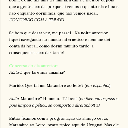
bom... Como diz uma tia minha, a cama é melhor depois
que a gente acorda, porque aí vemos o quanto ela é boa e
não enquanto dormimos, que não vemos nada...
CONCORDO COM A TIA
! :DD
Se bem que desta vez, me passei... Na noite anterior,
fiquei navegando no mundo internético e nem me dei
conta da hora... como dormi muiiiito tarde, a
consequencia, acordar tarde!
Conversa do dia anterior:
Anita
:O que faremos amanhã?
Marido: Que tal um Matambre ao leite? (
em espanhol
)
Anita
: Matambre? Hummm... Tá bem! (
eu fazendo os gostos
pois limpou o pátio... se comportou direitinho!
) :D
Então ficamos com a programação do almoço certa,
Matambre ao Leite, prato típico aqui do Uruguai. Mas ele