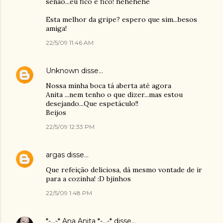
senão...eu fico e fico! hehehehe
Esta melhor da gripe? espero que sim...besos
amiga!
22/5/09 11:46 AM
Unknown
disse…
Nossa minha boca tá aberta até agora
Anita ...nem tenho o que dizer...mas estou
desejando...Que espetáculo!!
Beijos
22/5/09 12:33 PM
argas
disse…
Que refeição deliciosa, dá mesmo vontade de ir
para a cozinha! :D bjinhos
22/5/09 1:48 PM
*-...-* Ana Anita *-...-*
disse…