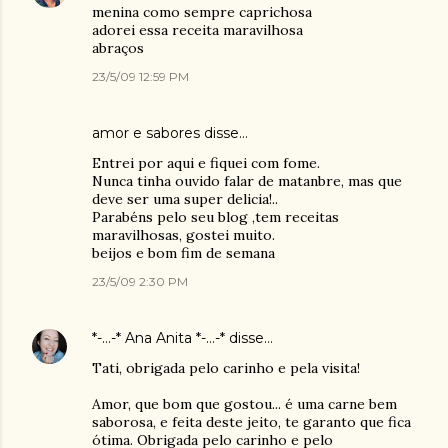
menina como sempre caprichosa
adorei essa receita maravilhosa
abraços
23/5/09 12:59 PM
amor e sabores
disse…
Entrei por aqui e fiquei com fome.
Nunca tinha ouvido falar de matanbre, mas que
deve ser uma super delicia!..
Parabéns pelo seu blog ,tem receitas
maravilhosas, gostei muito.
beijos e bom fim de semana
23/5/09 2:30 PM
*-...-* Ana Anita *-...-*
disse…
Tati, obrigada pelo carinho e pela visita!
Amor, que bom que gostou... é uma carne bem
saborosa, e feita deste jeito, te garanto que fica
ótima. Obrigada pelo carinho e pelo