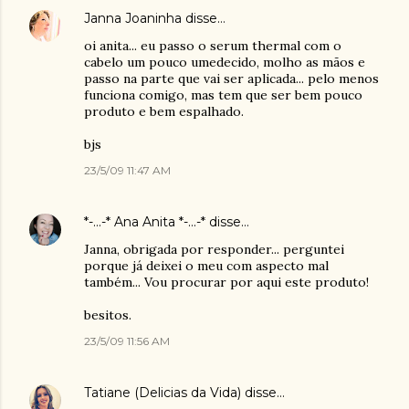
Janna Joaninha
disse…
oi anita... eu passo o serum thermal com o
cabelo um pouco umedecido, molho as mãos e
passo na parte que vai ser aplicada... pelo menos
funciona comigo, mas tem que ser bem pouco
produto e bem espalhado.
bjs
23/5/09 11:47 AM
*-...-* Ana Anita *-...-*
disse…
Janna, obrigada por responder... perguntei
porque já deixei o meu com aspecto mal
também... Vou procurar por aqui este produto!
besitos.
23/5/09 11:56 AM
Tatiane (Delicias da Vida)
disse…