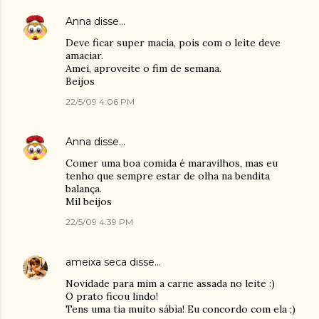
Anna
disse…
Deve ficar super macia, pois com o leite deve
amaciar.
Amei, aproveite o fim de semana.
Beijos
22/5/09 4:06 PM
Anna
disse…
Comer uma boa comida é maravilhos, mas eu
tenho que sempre estar de olha na bendita
balança.
Mil beijos
22/5/09 4:39 PM
ameixa seca
disse…
Novidade para mim a carne assada no leite :)
O prato ficou lindo!
Tens uma tia muito sábia! Eu concordo com ela ;)