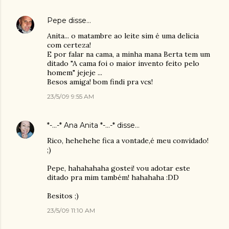
Pepe
disse…
Anita... o matambre ao leite sim é uma delicia
com certeza!
E por falar na cama, a minha mana Berta tem um
ditado "A cama foi o maior invento feito pelo
homem" jejeje ...
Besos amiga! bom findi pra vcs!
23/5/09 9:55 AM
*-...-* Ana Anita *-...-*
disse…
Rico, hehehehe fica a vontade,é meu convidado!
;)
Pepe, hahahahaha gostei! vou adotar este
ditado pra mim também! hahahaha :DD
Besitos ;)
23/5/09 11:10 AM