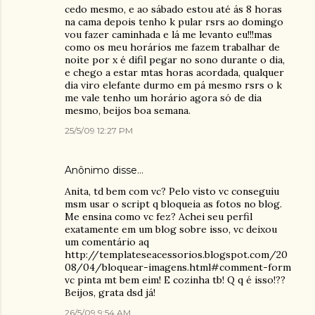
cedo mesmo, e ao sábado estou até ás 8 horas
na cama depois tenho k pular rsrs ao domingo
vou fazer caminhada e lá me levanto eu!!!mas
como os meu horários me fazem trabalhar de
noite por x é difil pegar no sono durante o dia,
e chego a estar mtas horas acordada, qualquer
dia viro elefante durmo em pá mesmo rsrs o k
me vale tenho um horário agora só de dia
mesmo, beijos boa semana.
25/5/09 12:27 PM
Anônimo disse…
Anita, td bem com vc? Pelo visto vc conseguiu
msm usar o script q bloqueia as fotos no blog.
Me ensina como vc fez? Achei seu perfil
exatamente em um blog sobre isso, vc deixou
um comentário aq
http://templateseacessorios.blogspot.com/20
08/04/bloquear-imagens.html#comment-form
vc pinta mt bem eim! E cozinha tb! Q q é isso!??
Beijos, grata dsd já!
26/5/09 9:54 AM