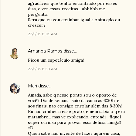
agradáveis que tenho encontrado por esses
dias, e ver essas receitas... ahhhhh me
pergunto:
Será que eu vou cozinhar igual a Anita qdo eu
crescer?
22/5/09 8:05 AM
Amanda Ramos
disse…
Ficou um espetáculo amiga!
22/5/09 8:50 AM
Mari
disse…
Amada, sabe q nesse ponto sou o oposto de
você? Dia de semana, saio da cama as 6:30h, e
aos finais, nao consigo enrolar além das 8:30h!
Eu não conhecia esse prato, e nem sabia o q era
matambre... mas vc explicando, entendi... fiquei
super curiosa para provar essa delícia, amiga!!
=D
Quem sabe não invente de fazer aqui em casa,