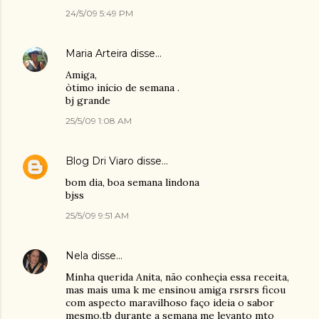
24/5/09 5:49 PM
Maria Arteira
disse…
Amiga,
òtimo início de semana .
bj grande
25/5/09 1:08 AM
Blog Dri Viaro
disse…
bom dia, boa semana lindona
bjss
25/5/09 9:51 AM
Nela
disse…
Minha querida Anita, não conheçia essa receita,
mas mais uma k me ensinou amiga rsrsrs ficou
com aspecto maravilhoso faço ideia o sabor
mesmo.tb durante a semana me levanto mto