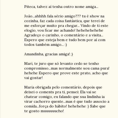
Piteca, talvez aí tenha outro nome amiga...
João...ahhhh fala sério amigo??? tu é show na
cozinha, faz cada coisa fantástica, que terei de
me esforçar muito pra chegar... Vindo de ti este
elogio, vou ficar me achando! hehehehehehe
Agradeço o carinho, o comentário e a visita...
Espero que esteja bem e tudo bem por aí com
todos também amigo... :)
Amandinha, gracias amiga! ;)
Mari, te juro que só levanto cedo se tenho
compromisso...mas normalmente sou cama pura!
hehehe Espero que prove este prato, acho que
vai gostar!
Maria obrigada pelo comentário, depois que
deixei o coments pra ti, pensei: Ela vai se
chatear comigo, eu falando que sua lindinha ia
virar cachorro quente...mas é que tudo associo a
comida...força do hábito! hehehehe :) Sabe que
te gosto muuuuuucho!