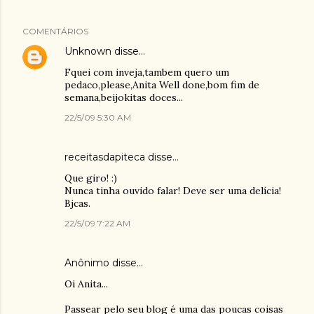
COMENTÁRIOS
Unknown
disse…
Fquei com inveja,tambem quero um
pedaco,please,Anita Well done,bom fim de
semana,beijokitas doces...
22/5/09 5:30 AM
receitasdapiteca
disse…
Que giro! :)
Nunca tinha ouvido falar! Deve ser uma delícia!
Bjcas.
22/5/09 7:22 AM
Anônimo disse…
Oi Anita...
Passear pelo seu blog é uma das poucas coisas