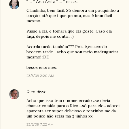
*-...-* Ana Anita *-...-*
disse…
Claudinha, bem fácil. Só demora um pouquinho a
cocção, até que fique pronta, mas é bem fácil
mesmo.
Passe a ela, e tomara que ela goste. Caso ela
faça, depois me conta... ;)
Acorda tarde também??? Pois é,eu acordo
beeeem tarde... acho que sou meio madrugueira
mesmo! :DD
besos enormes.
23/5/09 2:20 AM
Rico
disse…
Acho que isso tem o nome errado ..se devia
chamar comida para o Rico ...só para ele... adorei
aparenta ser super delicioso e tenrinho me da
um pouco não sejas má :) jinhos xx
23/5/09 7:22 AM