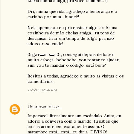
Maria minha amiga, pra você também... :)
Dri, minha querida, agradeço a lembrança e o
carinho por mim... bjnocê!
Nela, quem sou eu pra ensinar algo...tu é uma
cozinheira de mão cheias amiga... tu tens de
descansar tirar um tempo de folga, pra não
adoecer...se cuide!
ғ0rgəт▬mə▬n0t, consegui depois de bater
muito cabeça...hehehehe...vou tentar te ajudar
sim, vou te mandar o código, está bem?
Besitos a todas, agradeço e muito as visitas e os
comentários...
26/5/09 12:54 PM
Unknown
disse…
Impecável, literalmente um escândalo. Anita, eu
adorei a conversa com o marido, tu sabes que
coisas acontecem exatamente assim. O
matambre está....está....eu diria...DIVINO!