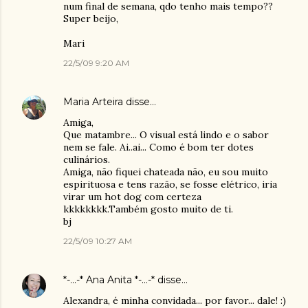
num final de semana, qdo tenho mais tempo??
Super beijo,
Mari
22/5/09 9:20 AM
Maria Arteira
disse…
Amiga,
Que matambre... O visual está lindo e o sabor
nem se fale. Ai..ai... Como é bom ter dotes
culinários.
Amiga, não fiquei chateada não, eu sou muito
espirituosa e tens razão, se fosse elétrico, iria
virar um hot dog com certeza
kkkkkkkk.Também gosto muito de ti.
bj
22/5/09 10:27 AM
*-...-* Ana Anita *-...-*
disse…
Alexandra, é minha convidada... por favor... dale! :)