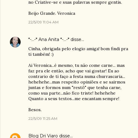
no Criative-se e suas palavras sempre gentis.
Beijo Grande. Veronica
22/5/09 11:04 AM
*-...-* Ana Anita *-...-*
disse…
Cinha, obrigada pelo elogio amiga! bom findi pra
ti também! :)
Ai Veronica...é mesmo, tu não come carne... mas
faz pra ele então, acho que vai gostar! Eu ao
contrario de ti faço a festa numa churrascaria...
hehehehe...mas respeito opiniões e se sairmos
juntas e formos num "restô" que tenha carne,
como sua parte...não fico triste! hehehehe
Quanto a seus textos...me encantam sempre!
Besos.
22/5/09 11:25 AM
Blog Dri Viaro
disse…