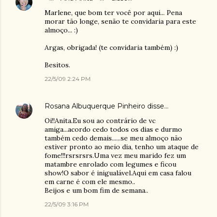
Marlene, que bom ter você por aqui... Pena
morar tão longe, senão te convidaria para este
almoço... :)
Argas, obrigada! (te convidaria também) :)
Besitos.
22/5/09 2:24 PM
Rosana Albuquerque Pinheiro
disse…
Oi!!Anita.Eu sou ao contrário de vc
amiga...acordo cedo todos os dias e durmo
também cedo demais......se meu almoço não
estiver pronto ao meio dia, tenho um ataque de
fome!!!rsrsrsrs.Uma vez meu marido fez um
matambre enrolado com legumes e ficou
show!O sabor é inigualável.Aqui em casa falou
em carne é com ele mesmo..
Beijos e um bom fim de semana..
22/5/09 3:16 PM