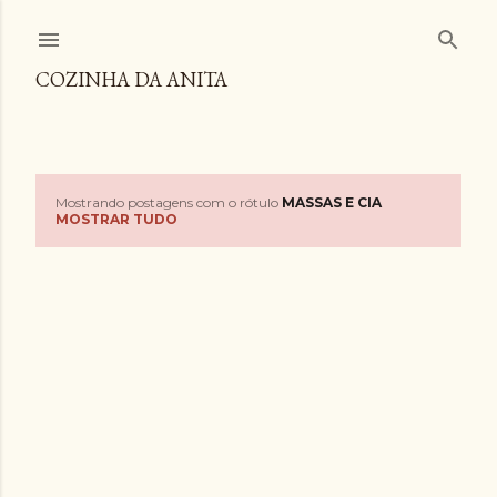
Pular para o conteúdo principal
COZINHA DA ANITA
Mostrando postagens com o rótulo
MASSAS E CIA
P
MOSTRAR TUDO
o
s
t
a
g
e