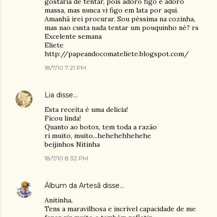
gostaria de tentar, pois adoro figo e adoro
massa, mas nunca vi figo em lata por aqui.
Amanhã irei procurar. Sou péssima na cozinha,
mas nao custa nada tentar um pouquinho né? rs
Excelente semana
Eliete
http://papeandocomateliete.blogspot.com/
18/7/10 7:21 PM
Lia
disse…
Esta receita é uma delicia!
Ficou linda!
Quanto ao botox, tem toda a razão
ri muito, muito...hehehehhehehe
beijinhos Nitinha
18/7/10 8:32 PM
Álbum da Artesã
disse…
Anitinha,
Tens a maravilhosa e incrível capacidade de me