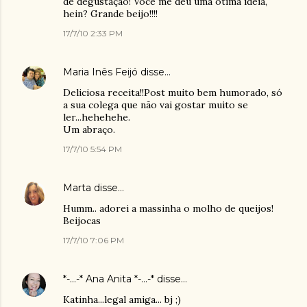
de degustação! Você me deu uma ótima ideia,
hein? Grande beijo!!!!
17/7/10 2:33 PM
Maria Inês Feijó
disse…
Deliciosa receita!!Post muito bem humorado, só
a sua colega que não vai gostar muito se
ler...hehehehe.
Um abraço.
17/7/10 5:54 PM
Marta
disse…
Humm.. adorei a massinha o molho de queijos!
Beijocas
17/7/10 7:06 PM
*-...-* Ana Anita *-...-*
disse…
Katinha...legal amiga... bj ;)