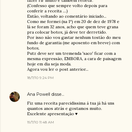
fazer rir muito e também refletir.
(Confesso que sempre volto depois para
conferir a receita ....)
Então, voltando ao comentário iniciado...
Como me formei (na 1ª) em 20 de dez de 1978 e
lá se foram 32 anos, acho que quem teve grana
pra colocar botox, já deve ter derretido.
Por isso não vou gastar nenhum tostão do meu
fundo de garantia (me aposento em breve) com
botox.
Putz deve ser um tremenda 'saco' ficar com a
mesma expressão, EMBORA, a cara de paisagem
hoje em dia seja moda.
Agora vou ler o post anterior...
18/7/10 9:24 PM
Ana Powell
disse…
Fiz uma receita parecidissima á tua já há uns
quantos anos atrás e gostamos muito.
Excelente apresentação ♥
19/7/10 11:48 AM