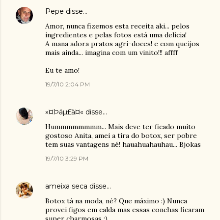
Pepe
disse…
Amor, nunca fizemos esta receita aki... pelos
ingredientes e pelas fotos está uma delicia!
A mana adora pratos agri-doces! e com queijos
mais ainda... imagina com um vinito!!! affff
Eu te amo!
19/7/10 2:04 PM
»¤Þäµ£ä¤«
disse…
Hummmmmmmm... Mais deve ter ficado muito
gostoso Anita, amei a tira do botox, ser pobre
tem suas vantagens né! hauahuahauhau... Bjokas
19/7/10 3:29 PM
ameixa seca
disse…
Botox tá na moda, né? Que máximo :) Nunca
provei figos em calda mas essas conchas ficaram
super charmosas ;)