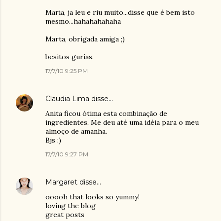
Maria, ja leu e riu muito...disse que é bem isto
mesmo...hahahahahaha
Marta, obrigada amiga ;)
besitos gurias.
17/7/10 9:25 PM
Claudia Lima
disse…
Anita ficou ótima esta combinação de
ingredientes. Me deu até uma idéia para o meu
almoço de amanhã.
Bjs :)
17/7/10 9:27 PM
Margaret
disse…
ooooh that looks so yummy!
loving the blog
great posts