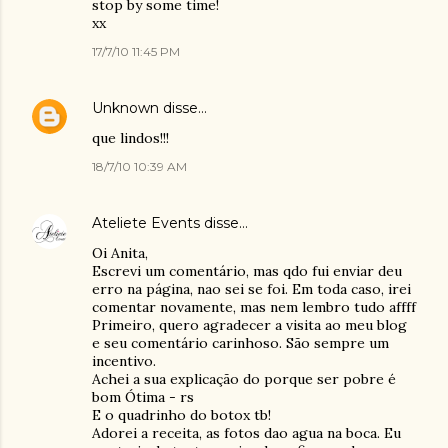
stop by some time!
xx
17/7/10 11:45 PM
Unknown
disse…
que lindos!!!
18/7/10 10:39 AM
Ateliete Events
disse…
Oi Anita,
Escrevi um comentário, mas qdo fui enviar deu
erro na página, nao sei se foi. Em toda caso, irei
comentar novamente, mas nem lembro tudo affff
Primeiro, quero agradecer a visita ao meu blog
e seu comentário carinhoso. São sempre um
incentivo.
Achei a sua explicação do porque ser pobre é
bom Ótima - rs
E o quadrinho do botox tb!
Adorei a receita, as fotos dao agua na boca. Eu