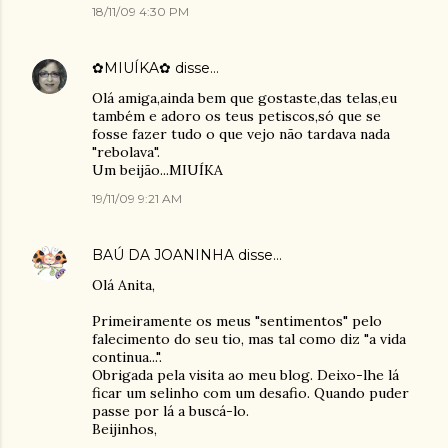
18/11/09 4:30 PM
✿MIUÍKA✿
disse…
Olá amiga,ainda bem que gostaste,das telas,eu
também e adoro os teus petiscos,só que se
fosse fazer tudo o que vejo não tardava nada
"rebolava".
Um beijão...MIUÍKA
19/11/09 9:21 AM
BAÚ DA JOANINHA
disse…
Olá Anita,
Primeiramente os meus "sentimentos" pelo
falecimento do seu tio, mas tal como diz "a vida
continua...".
Obrigada pela visita ao meu blog. Deixo-lhe lá
ficar um selinho com um desafio. Quando puder
passe por lá a buscá-lo.
Beijinhos,