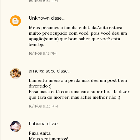
16/11/09 8:57 PM
Unknown
disse…
Meus pêsames a família enlutada.Anita estava
muito preocupado com você, pois você deu um
apagão(sumiu).que bom saber que você está
bem.bjs
16/11/09 9:15 PM
ameixa seca
disse…
Lamento imenso a perda mas deu um post bem
divertido :)
Essa masa está com uma cara super boa. Ia dizer
que tava de morrer, mas achei melhor não ;)
16/11/09 9:33 PM
Fabiana
disse…
Puxa Anita,
Meus sentimentos!