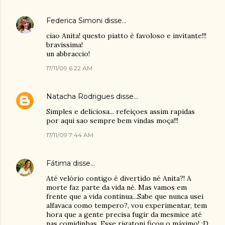
Federica Simoni
disse…
ciao Anita! questo piatto è favoloso e invitante!!!
bravissima!
un abbraccio!
17/11/09 6:22 AM
Natacha Rodrigues
disse…
Simples e deliciosa... refeiçoes assim rapidas
por aqui sao sempre bem vindas moça!!!
17/11/09 7:44 AM
Fátima
disse…
Até velório contigo é divertido né Anita?! A
morte faz parte da vida né. Mas vamos em
frente que a vida continua...Sabe que nunca usei
alfavaca como tempero?, vou experimentar, tem
hora que a gente precisa fugir da mesmice até
nas comidinhas. Esse rigatoni ficou o máximo! :D