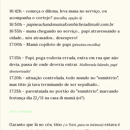
16:42h - começa o dilema, leva mana no serviço, ou
acompanha o cortejo?
(escolha, opção A)
16:50h -
papiseachandonumaKombicheiadimulé.com.br
16:55h - mana chegando no serviço... papi atravessando a
cidade... nós atrasados... desespero!
17:00h - Mamã copiloto de papi
(péssima escolha)
17:15h - Papi, pega rodovia errada, entra em rua que não
devia, passa de onde deveria entrar.
Mulherada falando, papi
desnorteado!
17:20h - situação controlada, todo mundo no "sumitério",
mas titio já tava terminando de ser sepultado...
17:25h - parentaiada no portão do "sumitério", marcando
festança dia 22/11 na casa di mamã (oi?)
Isto é verídico.
Garanto que lá no céu, titio
estava é
( o Totó, para os íntimos)