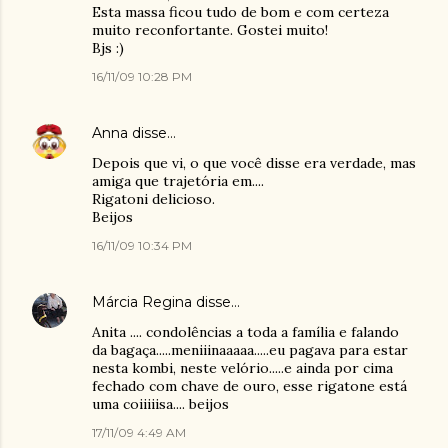
Esta massa ficou tudo de bom e com certeza
muito reconfortante. Gostei muito!
Bjs :)
16/11/09 10:28 PM
Anna
disse…
Depois que vi, o que você disse era verdade, mas
amiga que trajetória em....
Rigatoni delicioso.
Beijos
16/11/09 10:34 PM
Márcia Regina
disse…
Anita .... condolências a toda a família e falando
da bagaça.....meniiinaaaaa.....eu pagava para estar
nesta kombi, neste velório.....e ainda por cima
fechado com chave de ouro, esse rigatone está
uma coiiiiisa.... beijos
17/11/09 4:49 AM