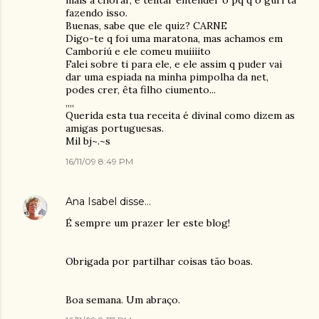
mais a chorar, e tentar entender o pq q o guri tá
fazendo isso.
Buenas, sabe que ele quiz? CARNE
Digo-te q foi uma maratona, mas achamos em
Camboriú e ele comeu muiiiito
Falei sobre ti para ele, e ele assim q puder vai
dar uma espiada na minha pimpolha da net,
podes crer, êta filho ciumento...
,,,,
Querida esta tua receita é divinal como dizem as
amigas portuguesas.
Mil bj~.~s
16/11/09 8:49 PM
Ana Isabel
disse…
É sempre um prazer ler este blog!
Obrigada por partilhar coisas tão boas.
Boa semana. Um abraço.