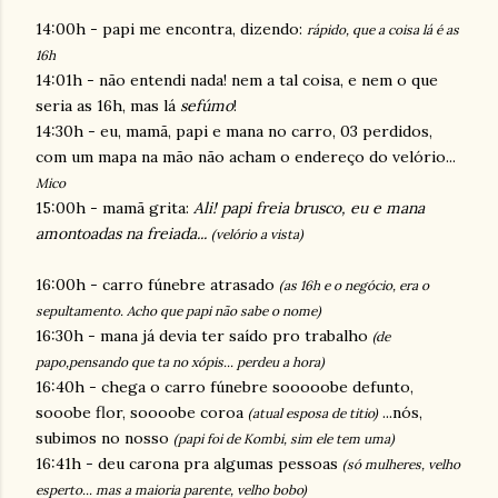
14:00h - papi me encontra, dizendo:
rápido, que a coisa lá é as
16h
14:01h - não entendi nada! nem a tal coisa, e nem o que
seria as 16h, mas lá
sefúmo
!
14:30h - eu, mamã, papi e mana no carro, 03 perdidos,
com um mapa na mão não acham o endereço do velório...
Mico
15:00h - mamã grita:
Ali! papi freia brusco, eu e mana
amontoadas na freiada...
(velório a vista)
16:00h - carro fúnebre atrasado
(as 16h e o negócio, era o
sepultamento. Acho que papi não sabe o nome)
16:30h - mana já devia ter saído pro trabalho
(de
papo,pensando que ta no xópis... perdeu a hora)
16:40h - chega o carro fúnebre sooooobe defunto,
sooobe flor, soooobe coroa
...nós,
(atual esposa de titio)
subimos no nosso
(papi foi de Kombi, sim ele tem uma)
16:41h - deu carona pra algumas pessoas
(só mulheres, velho
esperto... mas a maioria parente, velho bobo)