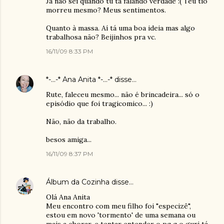
Já não sei quando tu tá falando verdade :( Teu tio
morreu mesmo? Meus sentimentos.
Quanto à massa. Aí tá uma boa ideia mas algo
trabalhosa não? Beijinhos pra vc.
16/11/09 8:33 PM
*-...-* Ana Anita *-...-*
disse…
Rute, faleceu mesmo... não é brincadeira... só o
episódio que foi tragicomico... :)
Não, não da trabalho.
besos amiga...
16/11/09 8:37 PM
Álbum da Cozinha
disse…
Olá Ana Anita
Meu encontro com meu filho foi "especizê",
estou em novo 'tormento' de uma semana ou