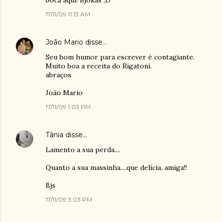
boca aqui! Bjokas ;D
17/11/09 11:13 AM
João Mario
disse…
Seu bom humor para escrever é contagiante.
Muito boa a receita do Rigatoni.
abraços
João Mario
17/11/09 1:03 PM
Tânia
disse…
Lamento a sua perda....
Quanto a sua massinha....que delícia, amiga!!
Bjs
17/11/09 3:03 PM