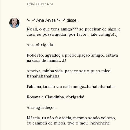
17/11/09 8:17 PM
*-...-* Ana Anita *-...-*
disse…
Noah, o que tens amiga??? se precisar de algo, e
caso eu possa ajudar, por favor... fale comigo! :)
Ana, obrigada...
Roberto, agradeç a preocupação amigo...estava
na casa de mamã... :D
Ameixa, minha vida, parece ser o puro mico!
hahahahahahaha
Fabiana, tu não viu nada amiga...hahahahahaha
Rosana e Claudinha, obrigada!
Ana, agradeço...
Márcia, tu não faz idéia, mesmo sendo velório,
eu campeã de micos, tive o meu...hehehehe