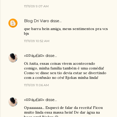
17/11/09 9:07 AM
Blog Dri Viaro
disse…
que barra hein amiga, meus sentimentos pra vcs
bjs
17/11/09 10:52 AM
»¤Þäµ£ä¤«
disse…
Oi Anita, essas coisas vivem acontecendo
comigo, minha família também é uma comédia!
Como vc disse seu tio devia estar se divertindo
com a confusão no céu! Bjokas minha linda!
17/11/09 11:06 AM
»¤Þäµ£ä¤«
disse…
Opaaaaaaa... Esqueci de falar da receita! Ficou
muito linda essa massa hein! De dar água na