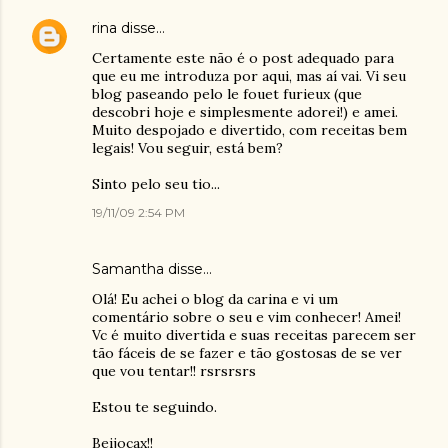
rina
disse…
Certamente este não é o post adequado para
que eu me introduza por aqui, mas aí vai. Vi seu
blog paseando pelo le fouet furieux (que
descobri hoje e simplesmente adorei!) e amei.
Muito despojado e divertido, com receitas bem
legais! Vou seguir, está bem?
Sinto pelo seu tio...
19/11/09 2:54 PM
Samantha
disse…
Olá! Eu achei o blog da carina e vi um
comentário sobre o seu e vim conhecer! Amei!
Vc é muito divertida e suas receitas parecem ser
tão fáceis de se fazer e tão gostosas de se ver
que vou tentar!! rsrsrsrs
Estou te seguindo.
Beijocax!!