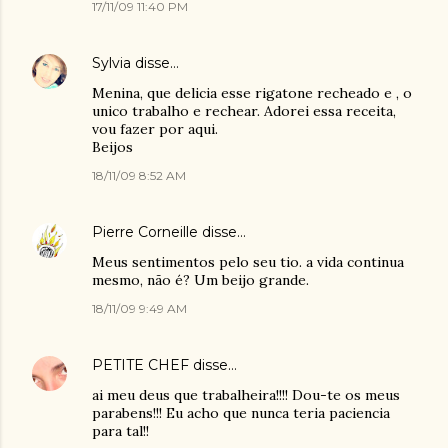
17/11/09 11:40 PM
Sylvia
disse…
Menina, que delicia esse rigatone recheado e , o
unico trabalho e rechear. Adorei essa receita,
vou fazer por aqui.
Beijos
18/11/09 8:52 AM
Pierre Corneille
disse…
Meus sentimentos pelo seu tio. a vida continua
mesmo, não é? Um beijo grande.
18/11/09 9:49 AM
PETITE CHEF
disse…
ai meu deus que trabalheira!!!! Dou-te os meus
parabens!!! Eu acho que nunca teria paciencia
para tal!!