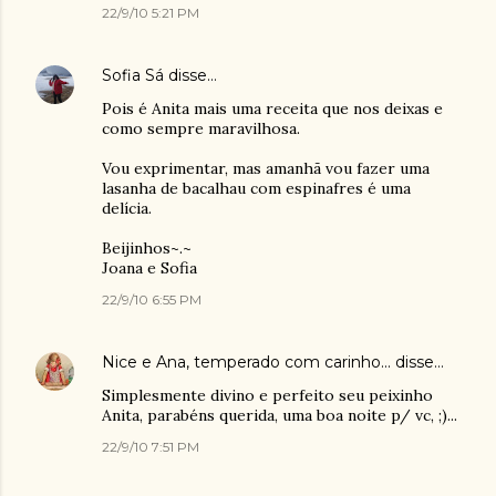
22/9/10 5:21 PM
Sofia Sá
disse…
Pois é Anita mais uma receita que nos deixas e
como sempre maravilhosa.
Vou exprimentar, mas amanhã vou fazer uma
lasanha de bacalhau com espinafres é uma
delícia.
Beijinhos~.~
Joana e Sofia
22/9/10 6:55 PM
Nice e Ana, temperado com carinho...
disse…
Simplesmente divino e perfeito seu peixinho
Anita, parabéns querida, uma boa noite p/ vc, ;)...
22/9/10 7:51 PM