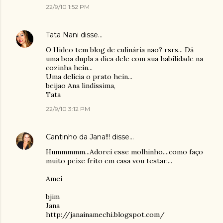
22/9/10 1:52 PM
Tata Nani
disse…
O Hideo tem blog de culinária nao? rsrs... Dá
uma boa dupla a dica dele com sua habilidade na
cozinha hein...
Uma delícia o prato hein...
beijao Ana lindíssima,
Tata
22/9/10 3:12 PM
Cantinho da Jana!!!
disse…
Hummmmm...Adorei esse molhinho....como faço
muito peixe frito em casa vou testar....
Amei
bjim
Jana
http://janainamechi.blogspot.com/