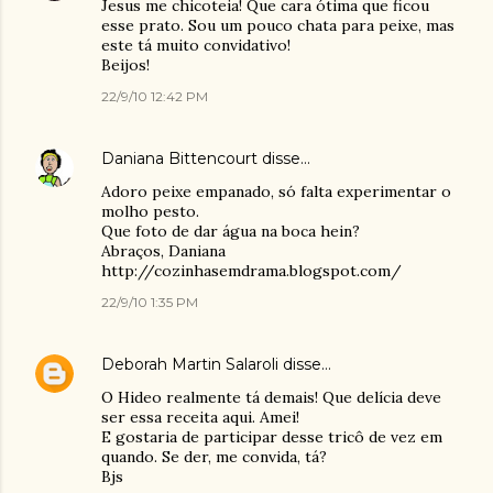
Jesus me chicoteia! Que cara ótima que ficou
esse prato. Sou um pouco chata para peixe, mas
este tá muito convidativo!
Beijos!
22/9/10 12:42 PM
Daniana Bittencourt
disse…
Adoro peixe empanado, só falta experimentar o
molho pesto.
Que foto de dar água na boca hein?
Abraços, Daniana
http://cozinhasemdrama.blogspot.com/
22/9/10 1:35 PM
Deborah Martin Salaroli
disse…
O Hideo realmente tá demais! Que delícia deve
ser essa receita aqui. Amei!
E gostaria de participar desse tricô de vez em
quando. Se der, me convida, tá?
Bjs