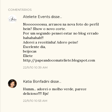
COMENTÁRIOS
Ateliete Events
disse…
Nooooooossa, arrasou na nova foto do perfil
hein? Show o novo corte.
Por um segundo pensei estar no blog errado
hahahahah!!!
Adorei a receitinha! Adoro peixe!
Excelente dia,
beijocas
Eliete
http://papeandocomateliete.blogspot.com
22/9/10 10:39 AM
Katia Bonfadini
disse…
Humm... adorei o molho verde, parece
delicioso!!!!! Bjs!
22/9/10 10:53 AM