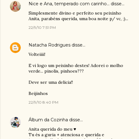
Nice e Ana, temperado com carinho...
disse…
Simplesmente divino e perfeito seu peixinho
Anita, parabéns querida, uma boa noite p/ vc, ;)...
22/9/10 7:51 PM
Natacha Rodrigues
disse…
Volteiiii!
E vi logo um peixinho destes! Adorei o molho
verde... pinolis, pinhoes???
Deve ser uma delicia!!
Beijinhos
22/9/10 8:40 PM
Álbum da Cozinha
disse…
Anita querida do meu ♥
Tu és a guria + atenciosa e querida e