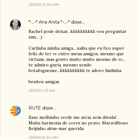
23/9/10 12:30 AM
*-...-* Ana Anita *-...-*
disse…
Rachel pode deixar...kkkkkkkkkk vou perguntar
sim... ;)
Carlinha minha amiga... saiba que eu fico super
feliz de ter vc entre meus amigos, mesmo que
virtuais, mas gosto muito muito mesmo de vc...
te admiro guria, mesmo sendo
botafoguense...kkkkkkkkkk te adoro lindinha
besitos amigas
23/9/10 1:21 AM
RUTE
disse…
Esse molhinho verde me atrai, sem dúvida!
Muita harmonia de cores no prato. Maravilhoso.
Beijinho além-mar querida.
23/9/10 8:04 AM