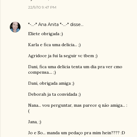
22/9/10 9:47 PM
*-...-* Ana Anita *-...-*
disse…
Eliete obrigada ;)
Karla e fica uma delicia... ;)
Agridoce ja fui la seguir vc tbem ;)
Dani, fica uma delicia tenta um dia pra ver cmo
compensa.... ;)
Dani, obrigada amiga ;)
Deborah ja ta convidada ;)
Nana... vou perguntar, mas parece q não amiga... :
(
Jana, ;)
Jo e So... manda um pedaço pra mim hein???? :D