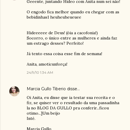
Geeente, juntando Hideo com Anita num sei não!
O engodo fica melhor quando eu chegar com as
bebidinhas1 heuheuheueuee
Hideeeeee de Deus! (óia a cacofonia!)
Socorro, o único entre as mulheres e ainda faz
um estrago desses? Perfeito!
Já tento essa coisa esse fim de semana!
Anita, amoticunforça!
24/9/10 1:34 AM
Marcia Gullo Tiberio
disse…
Oi Anita, eu disse que ia testar sua receita e o
fiz, se quiser ver o resultado da uma passadinha
la no BLOG DA GULLO pra conferir...ficou
otimo...]Um beijo
Inté.
Marcia Gullo