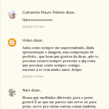
Culinarista Mauro Rebelo
disse…
Queroooooooooo
23/9/10 9:17 AM
Hideo
disse…
Anita como sempre me supreendendo...linda
apresentação e imagem...sua composição td
perfeito....que bom que gostou da dicas...qdo vc
precisar estarei sempre presente a qlq coisa
que precisar..conte sempre comigo.
sucesso a vc com muito amor...beijao
23/9/10 1:17 PM
Nani
disse…
Nossa que molhinho diferente para o peixe,
gostei! E ao que me parece não serve só para
peixe, serve pra várias outras coisas também,