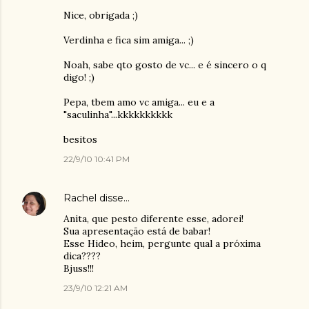
Nice, obrigada ;)
Verdinha e fica sim amiga... ;)
Noah, sabe qto gosto de vc... e é sincero o q
digo! ;)
Pepa, tbem amo vc amiga... eu e a
"saculinha"...kkkkkkkkkk
besitos
22/9/10 10:41 PM
Rachel
disse…
Anita, que pesto diferente esse, adorei!
Sua apresentação está de babar!
Esse Hideo, heim, pergunte qual a próxima
dica????
Bjuss!!!
23/9/10 12:21 AM