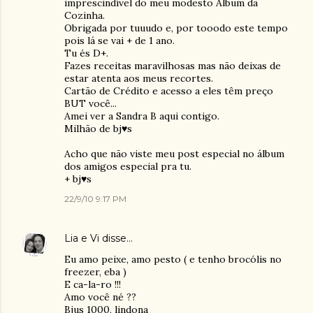
imprescindível do meu modesto Álbum da
Cozinha.
Obrigada por tuuudo e, por tooodo este tempo
pois lá se vai + de 1 ano.
Tu és D+.
Fazes receitas maravilhosas mas não deixas de
estar atenta aos meus recortes.
Cartão de Crédito e acesso a eles têm preço
BUT você...
Amei ver a Sandra B aqui contigo.
Milhão de bj♥s
Acho que não viste meu post especial no álbum
dos amigos especial pra tu.
+ bj♥s
22/9/10 9:17 PM
Lia e Vi
disse…
Eu amo peixe, amo pesto ( e tenho brocólis no
freezer, eba )
E ca-la-ro !!!
Amo você né ??
Bjus 1000, lindona