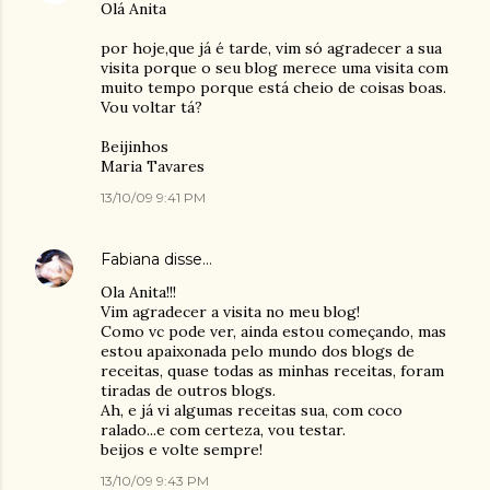
Olá Anita
por hoje,que já é tarde, vim só agradecer a sua
visita porque o seu blog merece uma visita com
muito tempo porque está cheio de coisas boas.
Vou voltar tá?
Beijinhos
Maria Tavares
13/10/09 9:41 PM
Fabiana
disse…
Ola Anita!!!
Vim agradecer a visita no meu blog!
Como vc pode ver, ainda estou começando, mas
estou apaixonada pelo mundo dos blogs de
receitas, quase todas as minhas receitas, foram
tiradas de outros blogs.
Ah, e já vi algumas receitas sua, com coco
ralado...e com certeza, vou testar.
beijos e volte sempre!
13/10/09 9:43 PM