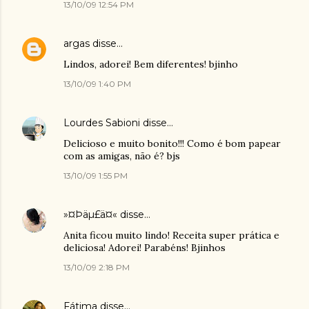
13/10/09 12:54 PM
argas
disse…
Lindos, adorei! Bem diferentes! bjinho
13/10/09 1:40 PM
Lourdes Sabioni
disse…
Delicioso e muito bonito!!! Como é bom papear
com as amigas, não é? bjs
13/10/09 1:55 PM
»¤Þäµ£ä¤«
disse…
Anita ficou muito lindo! Receita super prática e
deliciosa! Adorei! Parabéns! Bjinhos
13/10/09 2:18 PM
Fátima
disse…