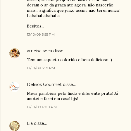
deram o ar da graça até agora, não nascerão
mais... significa que juizo assim, não terei nunca!
hahahahahahaha
Besitos...
13/10/09 5:55 PM
ameixa seca
disse…
Tem um aspecto colorido e bem delicioso :)
13/10/09 5:59 PM
Delírios Gourmet
disse…
Meus parabéns pelo lindo e diferente prato! Já
anotei e farei em casa! bjs!
13/10/09 6:00 PM
Lia
disse…