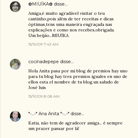
✿MIUÍKA✿
disse…
Amiga,é muito agradável visitar o teu
cantinho,pois além de ter receitas e dicas
óptimas,tens uma maneira engraçada nas
explicações e como nos recebes,obrigada.
Um beijão...MIUÍKA
15/10/09 7:43 AM
cocinadepepe
disse…
Hola Anita pasa por mi blog de premios hay uno
para tu blog hay tres premios iguales en uno de
ellos esta el nombre de tu blog.un saludo de
José luis
15/10/09 8:08 AM
*-...-* Ana Anita *-...-*
disse…
Katia, não tem de agradecer amiga... é sempre
um prazer passar por lá!