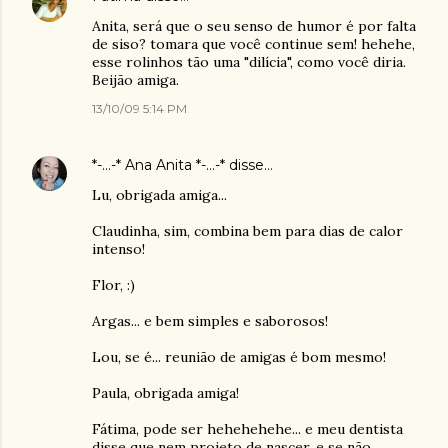
Anita, será que o seu senso de humor é por falta
de siso? tomara que você continue sem! hehehe,
esse rolinhos tão uma "dilícia", como você diria.
Beijão amiga.
13/10/09 5:14 PM
*-...-* Ana Anita *-...-*
disse…
Lu, obrigada amiga...
Claudinha, sim, combina bem para dias de calor
intenso!
Flor, :)
Argas... e bem simples e saborosos!
Lou, se é... reunião de amigas é bom mesmo!
Paula, obrigada amiga!
Fátima, pode ser hehehehehe... e meu dentista
disse que nem projeto de nascer, e se não