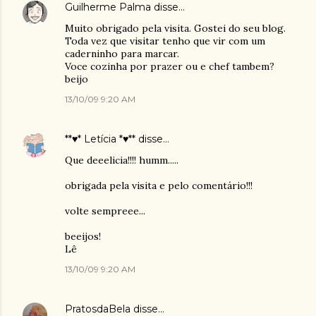
Guilherme Palma
disse…
Muito obrigado pela visita. Gostei do seu blog.
Toda vez que visitar tenho que vir com um
caderninho para marcar.
Voce cozinha por prazer ou e chef tambem?
beijo
13/10/09 9:20 AM
**♥* Letícia *♥**
disse…
Que deeelicia!!!! humm.....
obrigada pela visita e pelo comentário!!!
volte sempreee...
beeijos!
Lê
13/10/09 9:20 AM
PratosdaBela
disse…