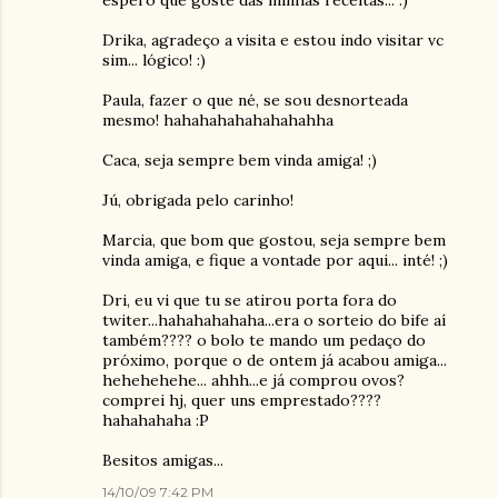
espero que goste das minhas receitas... :)
Drika, agradeço a visita e estou indo visitar vc
sim... lógico! :)
Paula, fazer o que né, se sou desnorteada
mesmo! hahahahahahahahahha
Caca, seja sempre bem vinda amiga! ;)
Jú, obrigada pelo carinho!
Marcia, que bom que gostou, seja sempre bem
vinda amiga, e fique a vontade por aqui... inté! ;)
Dri, eu vi que tu se atirou porta fora do
twiter...hahahahahaha...era o sorteio do bife aí
também???? o bolo te mando um pedaço do
próximo, porque o de ontem já acabou amiga...
hehehehehe... ahhh...e já comprou ovos?
comprei hj, quer uns emprestado????
hahahahaha :P
Besitos amigas...
14/10/09 7:42 PM