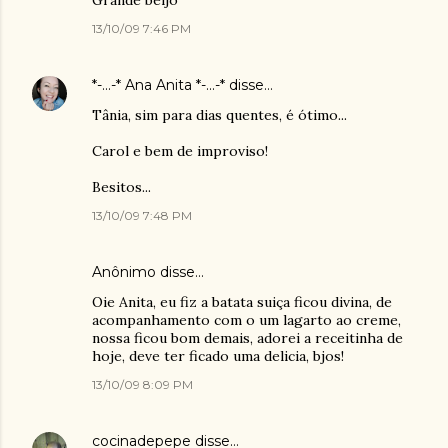
Grande beijo
13/10/09 7:46 PM
*-...-* Ana Anita *-...-*
disse…
Tânia, sim para dias quentes, é ótimo...
Carol e bem de improviso!
Besitos...
13/10/09 7:48 PM
Anônimo disse…
Oie Anita, eu fiz a batata suiça ficou divina, de
acompanhamento com o um lagarto ao creme,
nossa ficou bom demais, adorei a receitinha de
hoje, deve ter ficado uma delicia, bjos!
13/10/09 8:09 PM
cocinadepepe
disse…