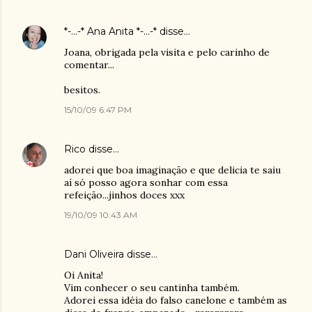
*-...-* Ana Anita *-...-*
disse…
Joana, obrigada pela visita e pelo carinho de
comentar...
besitos.
15/10/09 6:47 PM
Rico
disse…
adorei que boa imaginação e que delicia te saiu
aí só posso agora sonhar com essa
refeição...jinhos doces xxx
19/10/09 10:43 AM
Dani Oliveira
disse…
Oi Anita!
Vim conhecer o seu cantinha também.
Adorei essa idéia do falso canelone e também as