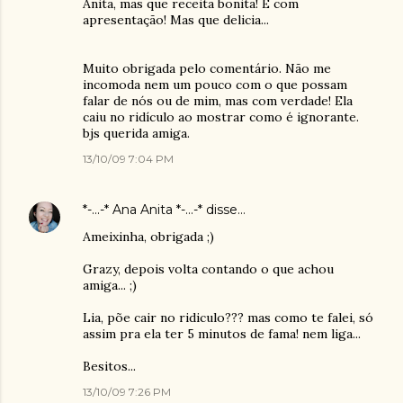
Anita, mas que receita bonita! E com
apresentação! Mas que delicia...
Muito obrigada pelo comentário. Não me
incomoda nem um pouco com o que possam
falar de nós ou de mim, mas com verdade! Ela
caiu no ridículo ao mostrar como é ignorante.
bjs querida amiga.
13/10/09 7:04 PM
*-...-* Ana Anita *-...-*
disse…
Ameixinha, obrigada ;)
Grazy, depois volta contando o que achou
amiga... ;)
Lia, põe cair no ridiculo??? mas como te falei, só
assim pra ela ter 5 minutos de fama! nem liga...
Besitos...
13/10/09 7:26 PM