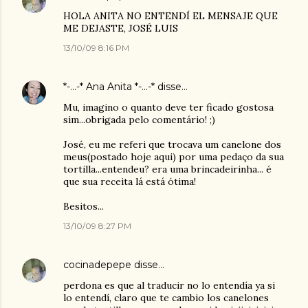
HOLA ANITA NO ENTENDÍ EL MENSAJE QUE
ME DEJASTE, JOSÉ LUIS
13/10/09 8:16 PM
*-...-* Ana Anita *-...-*
disse…
Mu, imagino o quanto deve ter ficado gostosa
sim...obrigada pelo comentário! ;)
José, eu me referi que trocava um canelone dos
meus(postado hoje aqui) por uma pedaço da sua
tortilla...entendeu? era uma brincadeirinha... é
que sua receita lá está ótima!
Besitos...
13/10/09 8:27 PM
cocinadepepe
disse…
perdona es que al traducir no lo entendía ya si
lo entendí, claro que te cambio los canelones