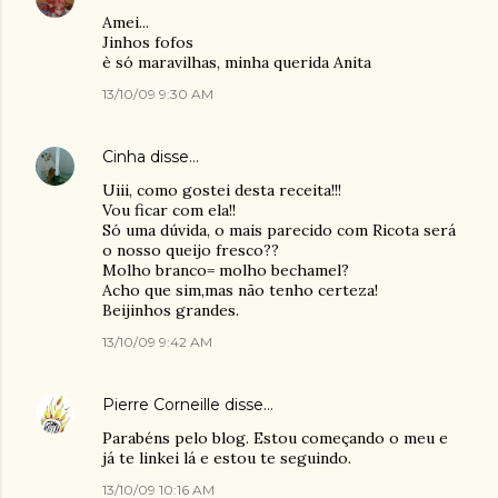
Amei...
Jinhos fofos
è só maravilhas, minha querida Anita
13/10/09 9:30 AM
Cinha
disse…
Uiii, como gostei desta receita!!!
Vou ficar com ela!!
Só uma dúvida, o mais parecido com Ricota será
o nosso queijo fresco??
Molho branco= molho bechamel?
Acho que sim,mas não tenho certeza!
Beijinhos grandes.
13/10/09 9:42 AM
Pierre Corneille
disse…
Parabéns pelo blog. Estou começando o meu e
já te linkei lá e estou te seguindo.
13/10/09 10:16 AM