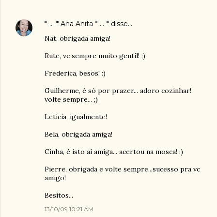
*-...-* Ana Anita *-...-*
disse…
Nat, obrigada amiga!
Rute, vc sempre muito gentil! ;)
Frederica, besos! :)
Guilherme, é só por prazer... adoro cozinhar!
volte sempre... ;)
Leticia, igualmente!
Bela, obrigada amiga!
Cinha, é isto aí amiga... acertou na mosca! ;)
Pierre, obrigada e volte sempre...sucesso pra vc
amigo!
Besitos...
13/10/09 10:21 AM