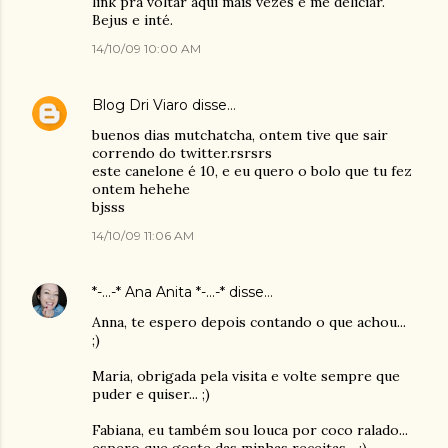
link pra voltar aqui mais vezes e me deliciar.
Bejus e inté.
14/10/09 10:00 AM
Blog Dri Viaro
disse…
buenos dias mutchatcha, ontem tive que sair
correndo do twitter.rsrsrs
este canelone é 10, e eu quero o bolo que tu fez
ontem hehehe
bjsss
14/10/09 11:06 AM
*-...-* Ana Anita *-...-*
disse…
Anna, te espero depois contando o que achou...
;)
Maria, obrigada pela visita e volte sempre que
puder e quiser... ;)
Fabiana, eu também sou louca por coco ralado...