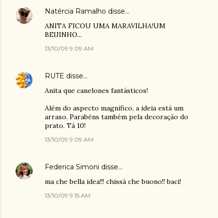
Natércia Ramalho
disse…
ANITA FICOU UMA MARAVILHA!UM
BEIJINHO...
13/10/09 9:09 AM
RUTE
disse…
Anita que canelones fantásticos!
Além do aspecto magnifico, a ideia está um
arraso. Parabéns também pela decoração do
prato. Tá 10!
13/10/09 9:09 AM
Federica Simoni
disse…
ma che bella idea!!! chissà che buono!! baci!
13/10/09 9:15 AM