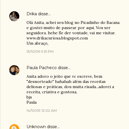
Drika
disse…
Olá Anita, achei seu blog no Picadinho do Bacana
e gostei muito de passear por aqui. Vou ser
seguidora. hehe Se der vontade, vai me visitar.
www.drikacuriosa.blogspot.com
Um abraço,
13/10/09 9:51 PM
Paula Pacheco
disse…
Anita adoro o jeito que vc escreve, bem
"desnorteado" hahahah além das receitas
deliosas e práticas, dou muita risada...adorei a
receita, criativa e gostosa,
bjs
Paula
14/10/09 12:02 AM
Unknown
disse…