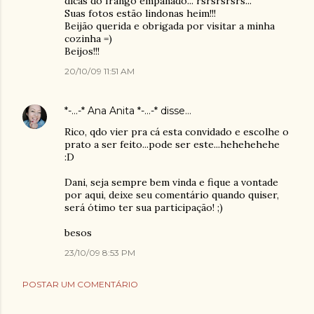
dicas do frango empanado... rsrsrsrsrs...
Suas fotos estão lindonas heim!!!
Beijão querida e obrigada por visitar a minha
cozinha =)
Beijos!!!
20/10/09 11:51 AM
*-...-* Ana Anita *-...-*
disse…
Rico, qdo vier pra cá esta convidado e escolhe o
prato a ser feito...pode ser este...hehehehehe
:D
Dani, seja sempre bem vinda e fique a vontade
por aqui, deixe seu comentário quando quiser,
será ótimo ter sua participação! ;)
besos
23/10/09 8:53 PM
POSTAR UM COMENTÁRIO