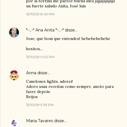
por la tortilla me parece buena idea jajjajajajaja
un fuerte saludo Anita, José luis
13/10/09 8:49 PM
*-...-* Ana Anita *-...-*
disse…
Jose, que bom que entendeu! hehehehehehe
besitos...
13/10/09 9:02 PM
Anna
disse…
Canelones lights, adorei!
Adoro suas receitas como sempre, anoto para
fazer depois.
Beijos
13/10/09 9:35 PM
Maria Tavares
disse…