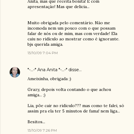
Anita, mas que receita bonita! E com
apresentação! Mas que delicia...
Muito obrigada pelo comentário. Não me
incomoda nem um pouco com o que possam
falar de nós ou de mim, mas com verdade! Ela
caiu no ridículo ao mostrar como é ignorante.
bjs querida amiga.
13/10/09 7:04 PM
*-...-* Ana Anita *-...-*
disse…
Ameixinha, obrigada ;)
Grazy, depois volta contando o que achou
amiga... ;)
Lia, põe cair no ridiculo??? mas como te falei, só
assim pra ela ter 5 minutos de fama! nem liga...
Besitos...
13/10/09 7:26 PM