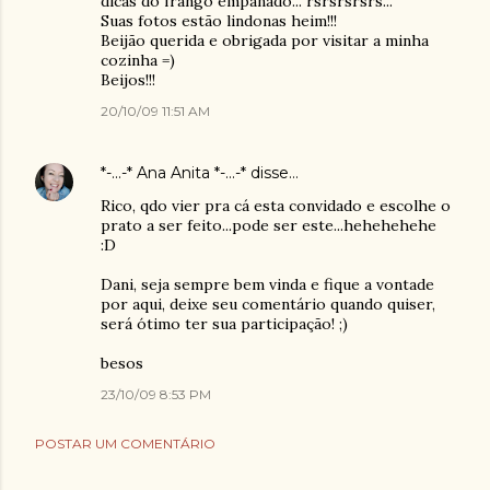
dicas do frango empanado... rsrsrsrsrs...
Suas fotos estão lindonas heim!!!
Beijão querida e obrigada por visitar a minha
cozinha =)
Beijos!!!
20/10/09 11:51 AM
*-...-* Ana Anita *-...-*
disse…
Rico, qdo vier pra cá esta convidado e escolhe o
prato a ser feito...pode ser este...hehehehehe
:D
Dani, seja sempre bem vinda e fique a vontade
por aqui, deixe seu comentário quando quiser,
será ótimo ter sua participação! ;)
besos
23/10/09 8:53 PM
POSTAR UM COMENTÁRIO