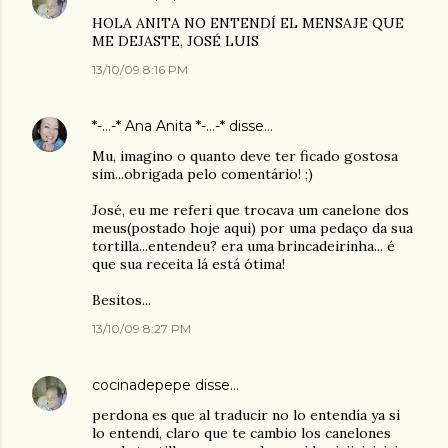
HOLA ANITA NO ENTENDÍ EL MENSAJE QUE
ME DEJASTE, JOSÉ LUIS
13/10/09 8:16 PM
*-...-* Ana Anita *-...-*
disse…
Mu, imagino o quanto deve ter ficado gostosa
sim...obrigada pelo comentário! ;)
José, eu me referi que trocava um canelone dos
meus(postado hoje aqui) por uma pedaço da sua
tortilla...entendeu? era uma brincadeirinha... é
que sua receita lá está ótima!
Besitos...
13/10/09 8:27 PM
cocinadepepe
disse…
perdona es que al traducir no lo entendía ya si
lo entendí, claro que te cambio los canelones