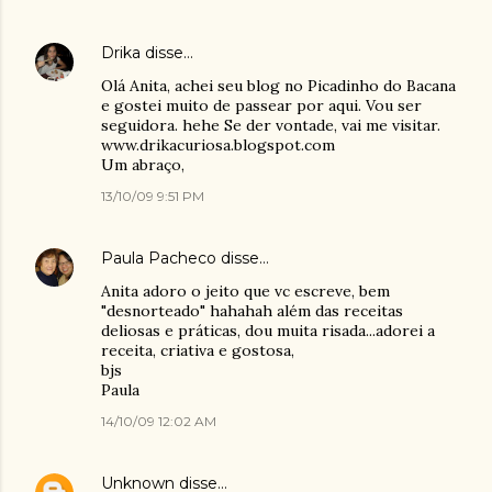
Drika
disse…
Olá Anita, achei seu blog no Picadinho do Bacana
e gostei muito de passear por aqui. Vou ser
seguidora. hehe Se der vontade, vai me visitar.
www.drikacuriosa.blogspot.com
Um abraço,
13/10/09 9:51 PM
Paula Pacheco
disse…
Anita adoro o jeito que vc escreve, bem
"desnorteado" hahahah além das receitas
deliosas e práticas, dou muita risada...adorei a
receita, criativa e gostosa,
bjs
Paula
14/10/09 12:02 AM
Unknown
disse…