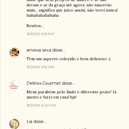
deram o ar da graça até agora, não nascerão
mais... significa que juizo assim, não terei nunca!
hahahahahahaha
Besitos...
13/10/09 5:55 PM
ameixa seca
disse…
Tem um aspecto colorido e bem delicioso :)
13/10/09 5:59 PM
Delírios Gourmet
disse…
Meus parabéns pelo lindo e diferente prato! Já
anotei e farei em casa! bjs!
13/10/09 6:00 PM
Lia
disse…