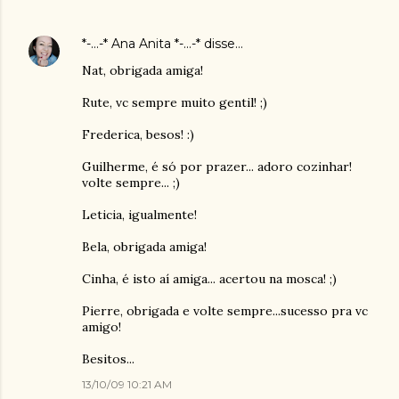
*-...-* Ana Anita *-...-*
disse…
Nat, obrigada amiga!
Rute, vc sempre muito gentil! ;)
Frederica, besos! :)
Guilherme, é só por prazer... adoro cozinhar!
volte sempre... ;)
Leticia, igualmente!
Bela, obrigada amiga!
Cinha, é isto aí amiga... acertou na mosca! ;)
Pierre, obrigada e volte sempre...sucesso pra vc
amigo!
Besitos...
13/10/09 10:21 AM