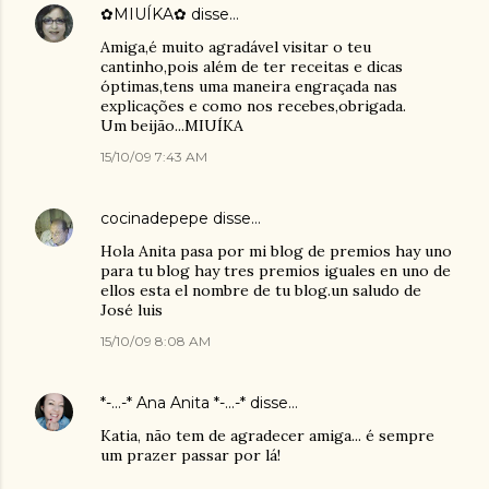
✿MIUÍKA✿
disse…
Amiga,é muito agradável visitar o teu
cantinho,pois além de ter receitas e dicas
óptimas,tens uma maneira engraçada nas
explicações e como nos recebes,obrigada.
Um beijão...MIUÍKA
15/10/09 7:43 AM
cocinadepepe
disse…
Hola Anita pasa por mi blog de premios hay uno
para tu blog hay tres premios iguales en uno de
ellos esta el nombre de tu blog.un saludo de
José luis
15/10/09 8:08 AM
*-...-* Ana Anita *-...-*
disse…
Katia, não tem de agradecer amiga... é sempre
um prazer passar por lá!