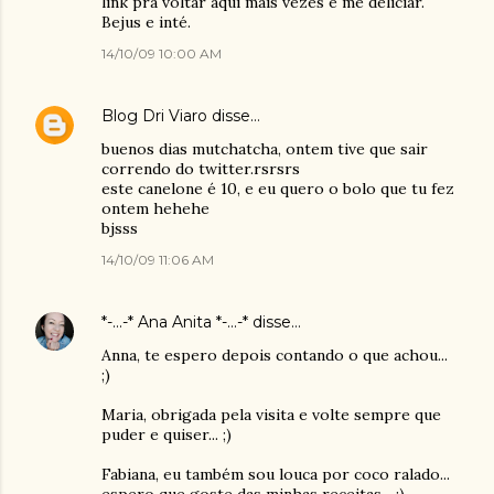
link pra voltar aqui mais vezes e me deliciar.
Bejus e inté.
14/10/09 10:00 AM
Blog Dri Viaro
disse…
buenos dias mutchatcha, ontem tive que sair
correndo do twitter.rsrsrs
este canelone é 10, e eu quero o bolo que tu fez
ontem hehehe
bjsss
14/10/09 11:06 AM
*-...-* Ana Anita *-...-*
disse…
Anna, te espero depois contando o que achou...
;)
Maria, obrigada pela visita e volte sempre que
puder e quiser... ;)
Fabiana, eu também sou louca por coco ralado...