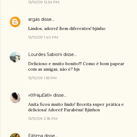
13/10/09 12:54 PM
argas
disse…
Lindos, adorei! Bem diferentes! bjinho
13/10/09 1:40 PM
Lourdes Sabioni
disse…
Delicioso e muito bonito!!! Como é bom papear
com as amigas, não é? bjs
13/10/09 1:55 PM
»¤Þäµ£ä¤«
disse…
Anita ficou muito lindo! Receita super prática e
deliciosa! Adorei! Parabéns! Bjinhos
13/10/09 2:18 PM
Fátima
disse…