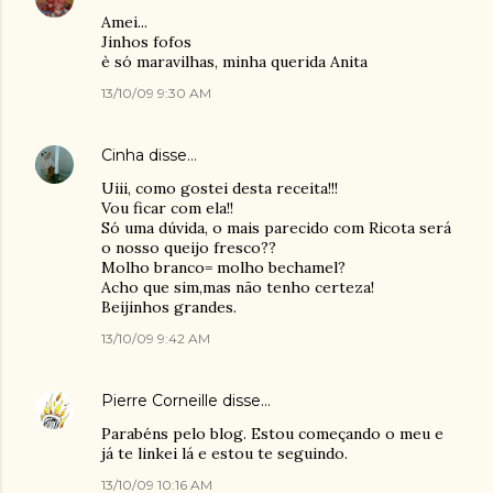
Amei...
Jinhos fofos
è só maravilhas, minha querida Anita
13/10/09 9:30 AM
Cinha
disse…
Uiii, como gostei desta receita!!!
Vou ficar com ela!!
Só uma dúvida, o mais parecido com Ricota será
o nosso queijo fresco??
Molho branco= molho bechamel?
Acho que sim,mas não tenho certeza!
Beijinhos grandes.
13/10/09 9:42 AM
Pierre Corneille
disse…
Parabéns pelo blog. Estou começando o meu e
já te linkei lá e estou te seguindo.
13/10/09 10:16 AM