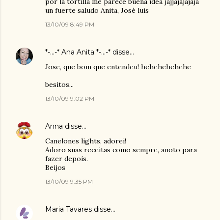
por la tortilla me parece buena idea jajjajajajaja
un fuerte saludo Anita, José luis
13/10/09 8:49 PM
*-...-* Ana Anita *-...-*
disse…
Jose, que bom que entendeu! hehehehehehe
besitos...
13/10/09 9:02 PM
Anna
disse…
Canelones lights, adorei!
Adoro suas receitas como sempre, anoto para
fazer depois.
Beijos
13/10/09 9:35 PM
Maria Tavares
disse…