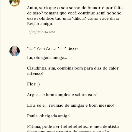
Anita, será que o seu senso de humor é por falta
de siso? tomara que você continue sem! hehehe,
esse rolinhos tão uma "dilícia", como você diria.
Beijão amiga.
13/10/09 5:14 PM
*-...-* Ana Anita *-...-*
disse…
Lu, obrigada amiga...
Claudinha, sim, combina bem para dias de calor
intenso!
Flor, :)
Argas... e bem simples e saborosos!
Lou, se é... reunião de amigas é bom mesmo!
Paula, obrigada amiga!
Fátima, pode ser hehehehehe... e meu dentista
disse que nem projeto de nascer, e se não