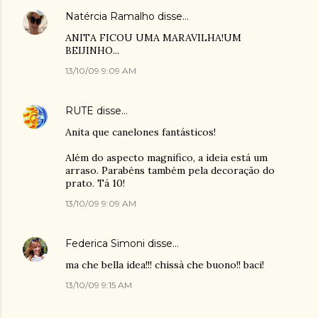
Natércia Ramalho
disse…
ANITA FICOU UMA MARAVILHA!UM
BEIJINHO...
13/10/09 9:09 AM
RUTE
disse…
Anita que canelones fantásticos!
Além do aspecto magnifico, a ideia está um
arraso. Parabéns também pela decoração do
prato. Tá 10!
13/10/09 9:09 AM
Federica Simoni
disse…
ma che bella idea!!! chissà che buono!! baci!
13/10/09 9:15 AM