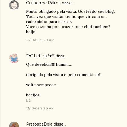
Guilherme Palma
disse…
Muito obrigado pela visita. Gostei do seu blog.
Toda vez que visitar tenho que vir com um
caderninho para marcar.
Voce cozinha por prazer ou e chef tambem?
beijo
13/10/09 9:20 AM
**♥* Letícia *♥**
disse…
Que deeelicia!!!! humm.....
obrigada pela visita e pelo comentário!!!
volte sempreee...
beeijos!
Lê
13/10/09 9:20 AM
PratosdaBela
disse…