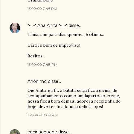
Grande beijo
13/10/09 7:46 PM
*-...-* Ana Anita *-...-*
disse…
Tânia, sim para dias quentes, é ótimo...
Carol e bem de improviso!
Besitos...
13/10/09 7:48 PM
Anônimo disse…
Oie Anita, eu fiz a batata suiça ficou divina, de
acompanhamento com o um lagarto ao creme,
nossa ficou bom demais, adorei a receitinha de
hoje, deve ter ficado uma delicia, bjos!
13/10/09 8:09 PM
cocinadepepe
disse…