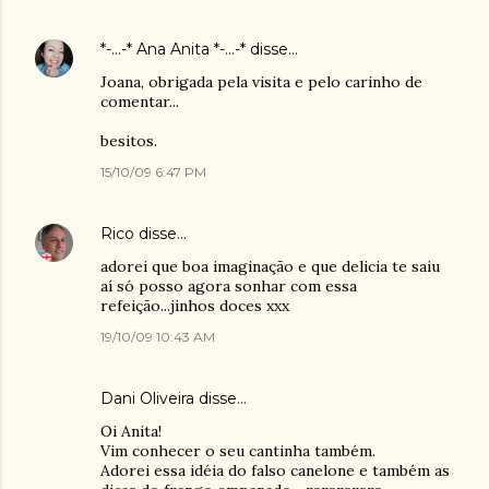
*-...-* Ana Anita *-...-*
disse…
Joana, obrigada pela visita e pelo carinho de
comentar...
besitos.
15/10/09 6:47 PM
Rico
disse…
adorei que boa imaginação e que delicia te saiu
aí só posso agora sonhar com essa
refeição...jinhos doces xxx
19/10/09 10:43 AM
Dani Oliveira
disse…
Oi Anita!
Vim conhecer o seu cantinha também.
Adorei essa idéia do falso canelone e também as