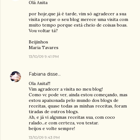
Olá Anita
por hoje,que já é tarde, vim só agradecer a sua
visita porque o seu blog merece uma visita com
muito tempo porque está cheio de coisas boas.
Vou voltar tá?
Beijinhos
Maria Tavares
13/10/09 9:41 PM
Fabiana
disse…
Ola Anita!!!
Vim agradecer a visita no meu blog!
Como vc pode ver, ainda estou começando, mas
estou apaixonada pelo mundo dos blogs de
receitas, quase todas as minhas receitas, foram
tiradas de outros blogs.
Ah, e já vi algumas receitas sua, com coco
ralado...e com certeza, vou testar.
beijos e volte sempre!
13/10/09 9:43 PM