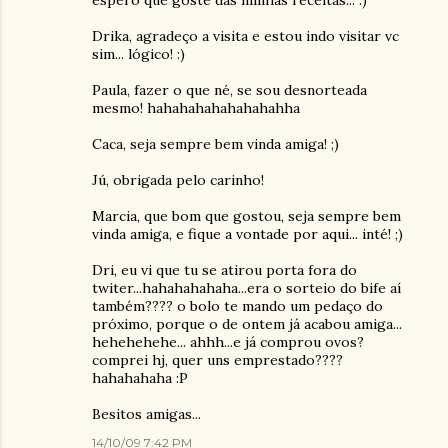
espero que goste das minhas receitas... :)
Drika, agradeço a visita e estou indo visitar vc
sim... lógico! :)
Paula, fazer o que né, se sou desnorteada
mesmo! hahahahahahahahahha
Caca, seja sempre bem vinda amiga! ;)
Jú, obrigada pelo carinho!
Marcia, que bom que gostou, seja sempre bem
vinda amiga, e fique a vontade por aqui... inté! ;)
Dri, eu vi que tu se atirou porta fora do
twiter...hahahahahaha...era o sorteio do bife aí
também???? o bolo te mando um pedaço do
próximo, porque o de ontem já acabou amiga...
hehehehehe... ahhh...e já comprou ovos?
comprei hj, quer uns emprestado????
hahahahaha :P
Besitos amigas...
14/10/09 7:42 PM