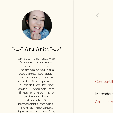
*-...-* Ana Anita *-...-*
Uma eterna curiosa...Mãe,
Esposa e no momento...
Estou dona de casa.
Encantada por culinária,
fotos e artes... Sou alguém
bem comum, que ama
marido e filho e que adora
Compartil
quase de tudo, inclusive
chuchu... Amo perfumes,
filmes, ler um bom livro,
Marcador
jantar num bom
restaurante... Sou
Artes da A
perfeccionista, metódica...
E o mais importante...
igual a todo mundo. Pois,