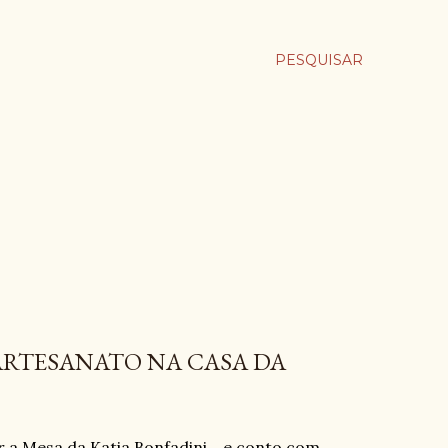
PESQUISAR
 ARTESANATO NA CASA DA
a Mesa da Katia Bonfadini... e conto com