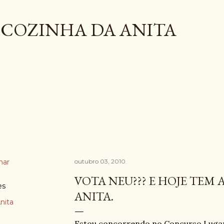
Pular para o conteúdo principal
COZINHA DA ANITA
har
outubro 03, 2010
VOTA NEU??? E HOJE TEM
es
ANITA.
nita
Estou concorrendo no Concurso Lugar 