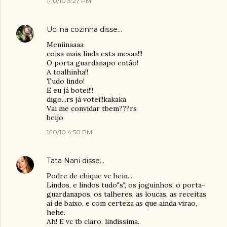
1/10/10 3:27 PM
Uci na cozinha
disse…
Meniinaaaa
coisa mais linda esta mesaa!!!
O porta guardanapo então!
A toalhinha!!
Tudo lindo!
E eu já botei!!!
digo...rs já votei!!kakaka
Vai me convidar tbem???rs
beijo
1/10/10 4:50 PM
Tata Nani
disse…
Podre de chique vc hein...
Lindos, e lindos tudo"s", os joguinhos, o porta-
guardanapos, os talheres, as loucas, as receitas
aí de baixo, e com certeza as que ainda virao,
hehe.
Ah! E vc tb claro, lindíssima.