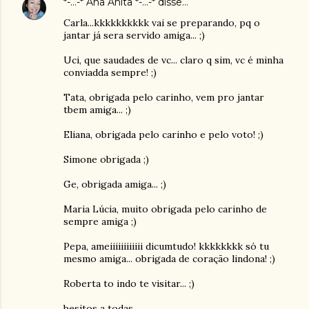
*-...-* Ana Anita *-...-*
disse…
Carla...kkkkkkkkkk vai se preparando, pq o
jantar já sera servido amiga... ;)
Uci, que saudades de vc... claro q sim, vc é minha
conviadda sempre! ;)
Tata, obrigada pelo carinho, vem pro jantar
tbem amiga... ;)
Eliana, obrigada pelo carinho e pelo voto! ;)
Simone obrigada ;)
Ge, obrigada amiga... ;)
Maria Lúcia, muito obrigada pelo carinho de
sempre amiga ;)
Pepa, ameiiiiiiiiiiii dicumtudo! kkkkkkkk só tu
mesmo amiga... obrigada de coração lindona! ;)
Roberta to indo te visitar... ;)
besitos a todas....