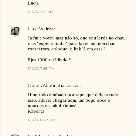
Lúcia.
1/10/10 7:51 PM
Lia e Vi
disse…
Já fui e votei, mas não só, que sou lerda no chat,
mas "espertchinha" para fazer um merchan,
rsrsrsrsrs, coloquei o link lá em casa !!!
Bjus 1000 e tá lindo !!
1/10/10 7:58 PM
Doces Abobrinhas
disse…
Hum tudo alinhado por aqui, que delicia tudo
isso, adorei chegar aqui, um beijo doce e
apareça nas abobrinhas!
Roberta
1/10/10 8:03 PM