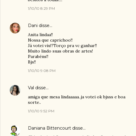
1/10/10 8:29 PM
Dani
disse…
Anita lindaa!!
Nossa que caprichoo!!
Já votei viu!?Torço pra vc ganhar!!
Muito lindo suas obras de artes!
Parabéns!!
Bjs!!
1/10/10 9:08 PM
Val
disse…
amiga que mesa lindaaaaa..ja votei ok bjsss e boa
sorte..
1/10/10 9:52 PM
Daniana Bittencourt
disse…