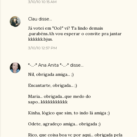
3/10/10 10:15 AM
Clau
disse…
Já votei em "Ocê" vi? Ta lindo demais
,parabéns.Ah vou esperar o convite pra jantar
kkkkkk.bjus.
3/10/10 12:57 PM
*-...-* Ana Anita *-...-*
disse…
Nil, obrigada amiga... ;)
Encantarte, obrigada... ;)
Maria... obrigada...que medo do
sapo...kkkkkkkkkkk
Kinha, lógico que sim, to indo lá amiga ;)
Odete, agradeço amiga... obrigada ;)
Rico, que coisa boa vc por aqui... obrigada pela