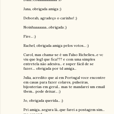
Jana, obrigada amiga ;)
Deborah, agradeço o carinho! ;)
Noinhaaaaaaa...obrigada ;)
Fire... ;)
Rachel, obrigada amiga pelos votos... ;)
Carol, mas chama-se é um Falso Richelieu...e vc
viu que legl que fica??? e com uma simples
entretela não adesiva... e super fácil de se
fazer.... obrigada por td amiga...
Julia, acredito que aí em Portugal voce encontre
em casas para fazer colares, pulseiras,
bijouterias em geral... mas te mandarei um email
tbem... pode deixar... ;)
Jo, obrigada querida... ;)
Pri amiga...segura lá...que farei a postagem sim...