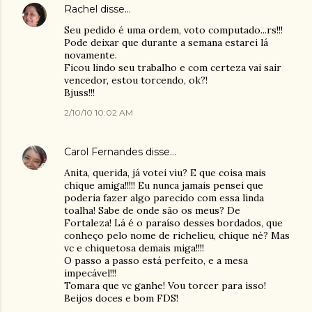
Rachel
disse…
Seu pedido é uma ordem, voto computado...rs!!!
Pode deixar que durante a semana estarei lá
novamente.
Ficou lindo seu trabalho e com certeza vai sair
vencedor, estou torcendo, ok?!
Bjuss!!!
2/10/10 10:02 AM
Carol Fernandes
disse…
Anita, querida, já votei viu? E que coisa mais
chique amiga!!!!! Eu nunca jamais pensei que
poderia fazer algo parecido com essa linda
toalha! Sabe de onde são os meus? De
Fortaleza! Lá é o paraíso desses bordados, que
conheço pelo nome de richelieu, chique né? Mas
vc e chiquetosa demais miga!!!!
O passo a passo está perfeito, e a mesa
impecável!!!
Tomara que vc ganhe! Vou torcer para isso!
Beijos doces e bom FDS!