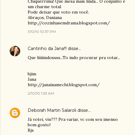
Chiquérrima! Que mesa mais linda... O conjunto é
um charme total.
Pode deixar que voto em você.
Abraços, Daniana
http://cozinhasemdrama.blogspot.com/
1/10/10 10:57 PM
Cantinho da Jana!!!
disse…
Que liiiiindossss...To indo procurar pra votar...
bjim
Jana
http://janainamechi.blogspot.com/
2/10/10 1:53 AM
Deborah Martin Salaroli
disse…
Já votei, viu??? Pra variar, vc com seu imenso
bom gosto!
Bjs