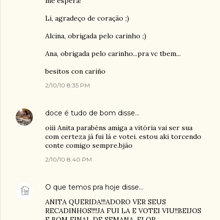
me espera!
Li, agradeço de coração ;)
Alcina, obrigada pelo carinho ;)
Ana, obrigada pelo carinho...pra vc tbem...
besitos con cariño
2/10/10 8:35 PM
doce é tudo de bom
disse…
oiii Anita parabéns amiga a vitória vai ser sua
com certeza já fui lá e votei. estou aki torcendo
conte comigo sempre.bjão
2/10/10 8:40 PM
O que temos pra hoje
disse…
ANITA QUERIDA!!!ADORO VER SEUS
RECADINHOS!!!!JA FUI LA E VOTEI VIU!!BEIJOS
E BOM FINAL DE SEMANA. FLOR.