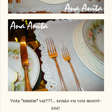
Vota "nimim" vai???... senão eu vou morré-
ééé!