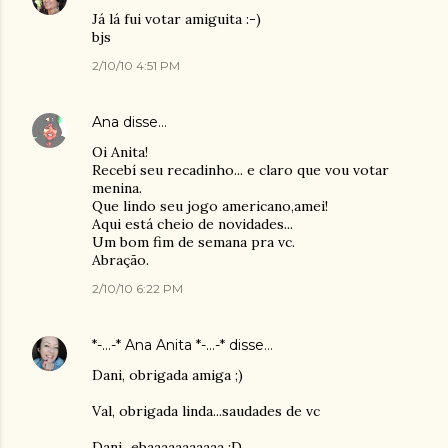
Já lá fui votar amiguita :-)
bjs
2/10/10 4:51 PM
Ana
disse…
Oi Anita!
Recebí seu recadinho... e claro que vou votar
menina.
Que lindo seu jogo americano,amei!
Aqui está cheio de novidades...
Um bom fim de semana pra vc.
Abração.
2/10/10 6:22 PM
*-...-* Ana Anita *-...-*
disse…
Dani, obrigada amiga ;)
Val, obrigada linda...saudades de vc
Dani...ebaaaaaaaaaaa :D