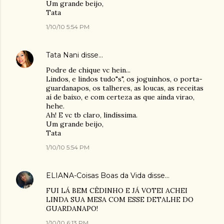
Um grande beijo,
Tata
1/10/10 5:54 PM
Tata Nani
disse…
Podre de chique vc hein...
Lindos, e lindos tudo"s", os joguinhos, o porta-
guardanapos, os talheres, as loucas, as receitas
aí de baixo, e com certeza as que ainda virao,
hehe.
Ah! E vc tb claro, lindíssima.
Um grande beijo,
Tata
1/10/10 5:54 PM
ELIANA-Coisas Boas da Vida
disse…
FUI LÁ BEM CÊDINHO E JÁ VOTEI ACHEI
LINDA SUA MESA COM ESSE DETALHE DO
GUARDANAPO!
1/10/10 6:13 PM