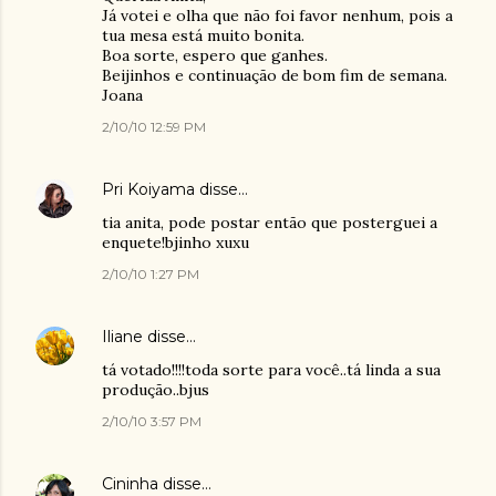
Já votei e olha que não foi favor nenhum, pois a
tua mesa está muito bonita.
Boa sorte, espero que ganhes.
Beijinhos e continuação de bom fim de semana.
Joana
2/10/10 12:59 PM
Pri Koiyama
disse…
tia anita, pode postar então que posterguei a
enquete!bjinho xuxu
2/10/10 1:27 PM
Iliane
disse…
tá votado!!!!toda sorte para você..tá linda a sua
produção..bjus
2/10/10 3:57 PM
Cininha
disse…