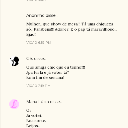
Anônimo disse…
Mulher.. que show de mesa!!! Tá uma chiqueza
só.. Parabéns!!! Adorei!! E o pap tá maravilhoso...
Bjão!!
1/10/10 6:59 PM
Gê.
disse…
Que amiga chic que eu tenho!!!!
Jpa fui lá e já votei, tá?
Bom fim de semana!
1/10/10 7:19 PM
Maria Lúcia
disse…
Oi
Já votei.
Boa sorte.
Beijos...