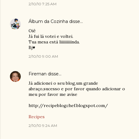
2/10/10 7:25 AM
Álbum da Cozinha
disse…
Oiê
Já fui lá votei e voltei.
Tua mesa está liiiiiiiiinda.
Bj♥
2/10/10 9:00 AM
Fireman
disse…
Já adicionei o seu blog,um grande
abraço,sucesso e por favor quando adicionar o
meu por favor me avise
http://recipeblogchef.blogspot.com/
Recipes
2/10/10 9:24 AM