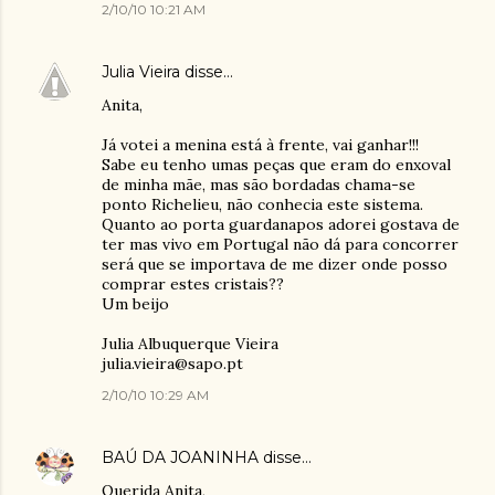
2/10/10 10:21 AM
Julia Vieira
disse…
Anita,
Já votei a menina está à frente, vai ganhar!!!
Sabe eu tenho umas peças que eram do enxoval
de minha mãe, mas são bordadas chama-se
ponto Richelieu, não conhecia este sistema.
Quanto ao porta guardanapos adorei gostava de
ter mas vivo em Portugal não dá para concorrer
será que se importava de me dizer onde posso
comprar estes cristais??
Um beijo
Julia Albuquerque Vieira
julia.vieira@sapo.pt
2/10/10 10:29 AM
BAÚ DA JOANINHA
disse…
Querida Anita,