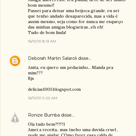
bom mesmo!!
Passei para deixar uma beijoca grande, eu sei
que tenho andado desaparecida, mas a vida é
assim mesmo, seja como for nunca me esqueço
das minhas amigas blogueiras...eh eh!
Tudo de bom linda!
16/10/10 8:13 AM
Deborah Martin Salaroli
disse…
Anita, eu quero um pedacinho... Manda pra
mim???
Bjs
delicias1001.blogspot.com
16/10/10 9:20 AM
Ronize Bumba
disse…
Ola tudo bem?!?!?1
Amei a receita.. mas tneho uma duvida cruel ,
pode me ajudar. COmo fazer essa calda de