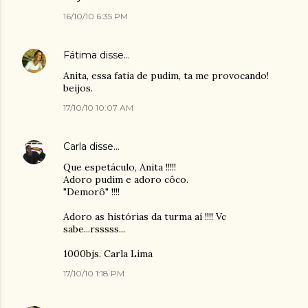
16/10/10 6:35 PM
Fátima
disse…
Anita, essa fatia de pudim, ta me provocando!
beijos.
17/10/10 10:07 AM
Carla
disse…
Que espetáculo, Anita !!!!!
Adoro pudim e adoro côco.
"Demorô" !!!!
Adoro as histórias da turma aí !!!! Vc
sabe...rsssss...
1000bjs. Carla Lima
17/10/10 1:18 PM