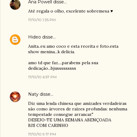
Ana Powell
disse…
Até regala o olho, excelente sobremesa ♥
17/10/10 1:35 PM
Hideo
disse…
Anita..eu amo coco e esta receita e foto.esta
show menina...k delicia.
amo td que faz....parabens pela sua
dedicação...bjusssssssss
17/10/10 6:57 PM
Naty
disse…
Diz uma lenda chinesa que amizades verdadeiras
são como árvores de raízes profundas: nenhuma
tempestade consegue arrancar."
DESEJO-TE UMA SEMANA ABENÇOADA
BJS COM CARINHO
17/10/10 9:17 PM