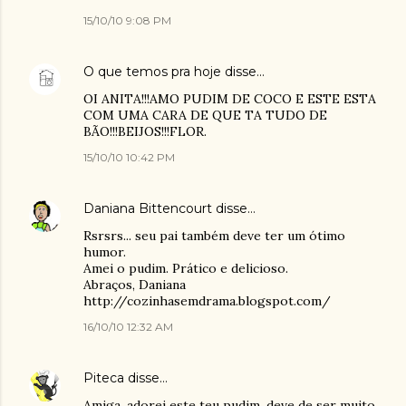
15/10/10 9:08 PM
O que temos pra hoje
disse…
OI ANITA!!!AMO PUDIM DE COCO E ESTE ESTA
COM UMA CARA DE QUE TA TUDO DE
BÃO!!!BEIJOS!!!FLOR.
15/10/10 10:42 PM
Daniana Bittencourt
disse…
Rsrsrs... seu pai também deve ter um ótimo
humor.
Amei o pudim. Prático e delicioso.
Abraços, Daniana
http://cozinhasemdrama.blogspot.com/
16/10/10 12:32 AM
Piteca
disse…
Amiga, adorei este teu pudim, deve de ser muito