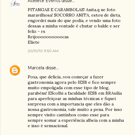
Ateliete Events
disse…
PITANGAS E CARAMBOLAS! Anita,q ue foto
maravilhosa! SOCORRO ANITA, estou de dieta,
engordei mais do que podia, e vendo uma foto
dessas a minha vontade é chutar o balde e ser
feliz - rs
Beijoooooooooocas
Eliete
20/10/10 11:50 AM
Marcela
disse…
Poxa, que delícia...vou começar a fazer
gastronomia agora pelo IESB e fico sempre
muito empolgada com esse tipo de blog,
parabéns! EScolhi a faculdade IESB em BRAsília
para aperfeiçoar as minhas técnicas e fiquei
surpresa com a importancia que eles dão a
nossa gastronomia, vale muito a pena. Por isso
sempre visito cantinhos como esse para
sempre somar a experiência alheia com a minha
e isso é sensacional.