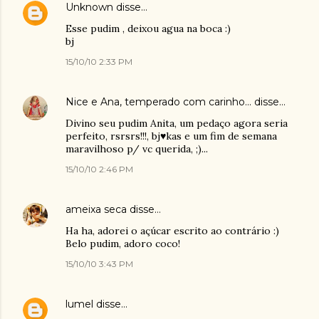
Unknown
disse…
Esse pudim , deixou agua na boca :)
bj
15/10/10 2:33 PM
Nice e Ana, temperado com carinho...
disse…
Divino seu pudim Anita, um pedaço agora seria
perfeito, rsrsrs!!!, bj♥kas e um fim de semana
maravilhoso p/ vc querida, ;)...
15/10/10 2:46 PM
ameixa seca
disse…
Ha ha, adorei o açúcar escrito ao contrário :)
Belo pudim, adoro coco!
15/10/10 3:43 PM
lumel
disse…