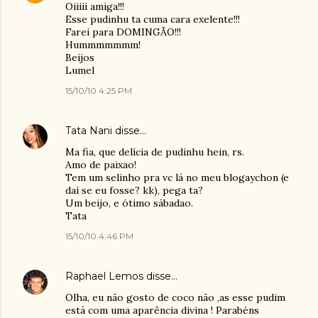
Oiiiii amiga!!!
Esse pudinhu ta cuma cara exelente!!!
Farei para DOMINGÃO!!!
Hummmmmmm!
Beijos
Lumel
15/10/10 4:25 PM
Tata Nani
disse…
Ma fia, que delícia de pudinhu hein, rs.
Amo de paixao!
Tem um selinho pra vc lá no meu blogaychon (e
daí se eu fosse? kk), pega ta?
Um beijo, e ótimo sábadao.
Tata
15/10/10 4:46 PM
Raphael Lemos
disse…
Olha, eu não gosto de coco não ,as esse pudim
está com uma aparência divina ! Parabéns