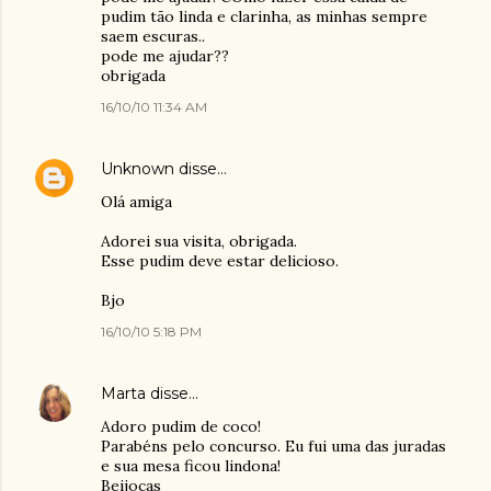
pudim tão linda e clarinha, as minhas sempre
saem escuras..
pode me ajudar??
obrigada
16/10/10 11:34 AM
Unknown
disse…
Olá amiga
Adorei sua visita, obrigada.
Esse pudim deve estar delicioso.
Bjo
16/10/10 5:18 PM
Marta
disse…
Adoro pudim de coco!
Parabéns pelo concurso. Eu fui uma das juradas
e sua mesa ficou lindona!
Beijocas