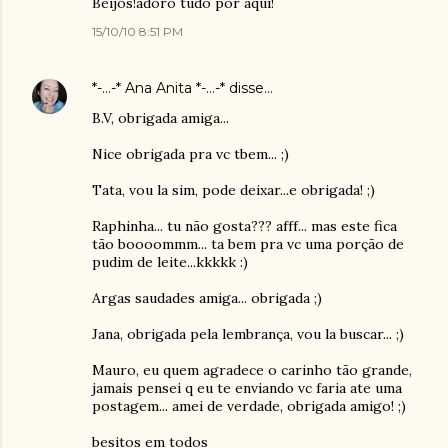
Beijos!adoro tudo por aqui!
15/10/10 8:51 PM
*-...-* Ana Anita *-...-*
disse…
B.V, obrigada amiga...
Nice obrigada pra vc tbem... ;)
Tata, vou la sim, pode deixar...e obrigada! ;)
Raphinha... tu não gosta??? afff... mas este fica
tão boooommm... ta bem pra vc uma porção de
pudim de leite...kkkkk :)
Argas saudades amiga... obrigada ;)
Jana, obrigada pela lembrança, vou la buscar... ;)
Mauro, eu quem agradece o carinho tão grande,
jamais pensei q eu te enviando vc faria ate uma
postagem... amei de verdade, obrigada amigo! ;)
besitos em todos