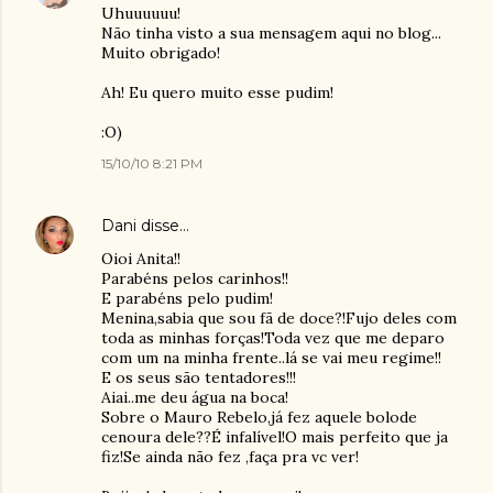
Uhuuuuuu!
Não tinha visto a sua mensagem aqui no blog...
Muito obrigado!
Ah! Eu quero muito esse pudim!
:O)
15/10/10 8:21 PM
Dani
disse…
Oioi Anita!!
Parabéns pelos carinhos!!
E parabéns pelo pudim!
Menina,sabia que sou fã de doce?!Fujo deles com
toda as minhas forças!Toda vez que me deparo
com um na minha frente..lá se vai meu regime!!
E os seus são tentadores!!!
Aiai..me deu água na boca!
Sobre o Mauro Rebelo,já fez aquele bolode
cenoura dele??É infalível!O mais perfeito que ja
fiz!Se ainda não fez ,faça pra vc ver!