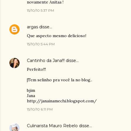
novamente Anitaa !
15/10/10 5:37 PM
argas
disse…
Que aspecto mesmo delicioso!
15/10/10 5:44 PM
Cantinho da Jana!!!
disse…
Perfeito!!!
|Tem selinho pra você la no blog..
bjim
Jana
http://janainamechi.blogspot.com/
15/10/10 6:11 PM
Culinarista Mauro Rebelo
disse…