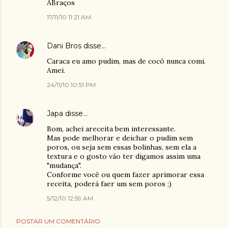
ABraços
17/11/10 11:21 AM
Dani Bros
disse…
Caraca eu amo pudim, mas de cocô nunca comi.
Amei.
24/11/10 10:51 PM
Japa
disse…
Bom, achei areceita bem interessante.
Mas pode melhorar e deichar o pudim sem
poros, ou seja sem essas bolinhas, sem ela a
textura e o gosto vão ter digamos assim uma
"mudança".
Conforme você ou quem fazer aprimorar essa
receita, poderá faer um sem poros ;)
5/12/10 12:59 AM
POSTAR UM COMENTÁRIO