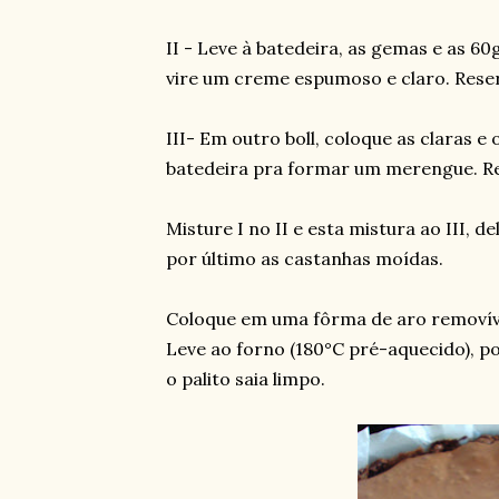
II - Leve à batedeira, as gemas e as 60
vire um creme espumoso e claro. Rese
III- Em outro boll, coloque as claras e
batedeira pra formar um merengue. Re
Misture I no II e esta mistura ao III, 
por último as castanhas moídas.
Coloque em uma fôrma de aro removíve
Leve ao forno (180°C pré-aquecido), 
o palito saia limpo.