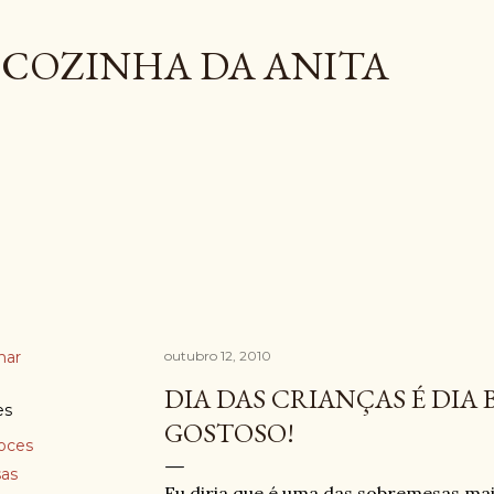
Pular para o conteúdo principal
COZINHA DA ANITA
har
outubro 12, 2010
DIA DAS CRIANÇAS É DIA
es
GOSTOSO!
oces
as
Eu diria que é uma das sobremesas mais