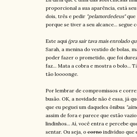
proporcional a sua aparência, está seu
dois, três e pedir
"pelamordedeus"
que 
porque se tiver a seu alcance... segue
Este aqui
(pra sair tava mais enrolado q
Sarah, a menina do vestido de bolas, ma
poder fazer o prometido, que foi dure
faz... Mata a cobra e mostra o bolo... 
tão loooonge.
Por lembrar de compromissos e correri
busão
. OK, a novidade não é essa, já 
que eu peguei um daqueles ônibus
"aim
assim de fora e parece que estão vazi
lindinhos... Aí, você entra e percebe 
sentar. Ou seja, o
corno
indivíduo que