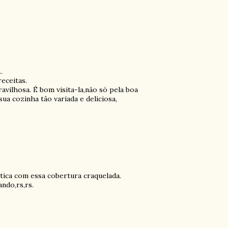
.
receitas.
avilhosa. É bom visita-la,não só pela boa
ua cozinha tão variada e deliciosa,
tica com essa cobertura craquelada.
ndo,rs,rs.