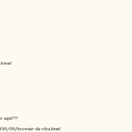
iosas!
e aqui???
/2010/09/brownie-da-elza.html