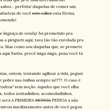
 sabor... perfeita! daquelas de comer um,
afastem de você
este cálice
esta fôrma,
 comendo!
ue linguiça de venda)
, foi prometido pra
s a pirigueti aqui, tava tão tão enrolada pra
za. Mas como sou daquelas que, se promete
Tá aqui Sarita, procê miga miga, pena você tá
as, ontem, tentando agilizar a vida, peguei
que pobre usa ônibus sempre né???. O caso é
eodeos"
sem noção. Aqueles que você olha
os, todos sentadinhos, acomodadinhos,
que será A PRIMEIRA
MONGA
PESSOA a não
 entrou imediatamente antes de você pegou