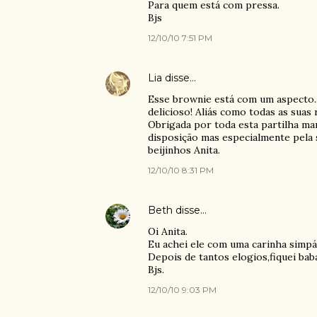
Para quem está com pressa.
Bjs
12/10/10 7:51 PM
Lia
disse…
Esse brownie está com um aspecto..
delicioso! Aliás como todas as suas 
Obrigada por toda esta partilha mar
disposição mas especialmente pela s
beijinhos Anita.
12/10/10 8:31 PM
Beth
disse…
Oi Anita.
Eu achei ele com uma carinha simpá
Depois de tantos elogios,fiquei baba
Bjs.
12/10/10 9:03 PM