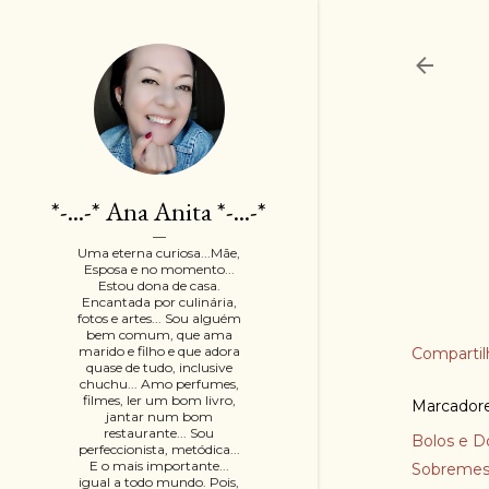
*-...-* Ana Anita *-...-*
Uma eterna curiosa...Mãe,
Esposa e no momento...
Estou dona de casa.
Encantada por culinária,
fotos e artes... Sou alguém
bem comum, que ama
marido e filho e que adora
Compartil
quase de tudo, inclusive
chuchu... Amo perfumes,
filmes, ler um bom livro,
Marcador
jantar num bom
restaurante... Sou
Bolos e D
perfeccionista, metódica...
E o mais importante...
Sobremes
igual a todo mundo. Pois,