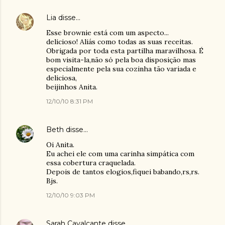
Lia
disse…
Esse brownie está com um aspecto...
delicioso! Aliás como todas as suas receitas.
Obrigada por toda esta partilha maravilhosa. É
bom visita-la,não só pela boa disposição mas
especialmente pela sua cozinha tão variada e
deliciosa,
beijinhos Anita.
12/10/10 8:31 PM
Beth
disse…
Oi Anita.
Eu achei ele com uma carinha simpática com
essa cobertura craquelada.
Depois de tantos elogios,fiquei babando,rs,rs.
Bjs.
12/10/10 9:03 PM
Sarah Cavalcante
disse…