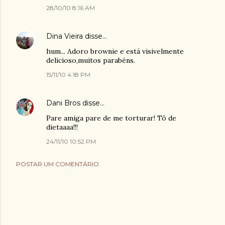
28/10/10 8:16 AM
Dina Vieira
disse…
hum... Adoro brownie e está visivelmente
delicioso,muitos parabéns.
15/11/10 4:18 PM
Dani Bros
disse…
Pare amiga pare de me torturar! Tô de
dietaaaa!!!
24/11/10 10:52 PM
POSTAR UM COMENTÁRIO