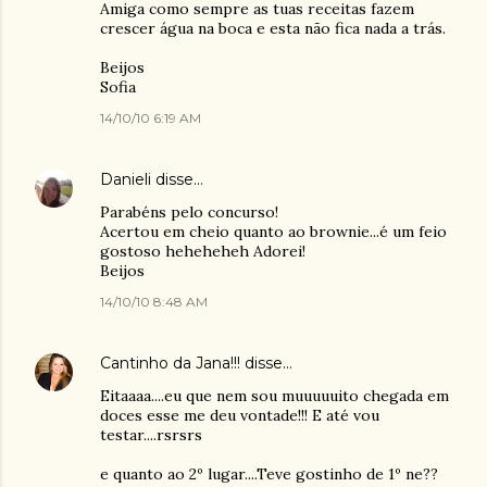
Amiga como sempre as tuas receitas fazem
crescer água na boca e esta não fica nada a trás.
Beijos
Sofia
14/10/10 6:19 AM
Danieli
disse…
Parabéns pelo concurso!
Acertou em cheio quanto ao brownie...é um feio
gostoso heheheheh Adorei!
Beijos
14/10/10 8:48 AM
Cantinho da Jana!!!
disse…
Eitaaaa....eu que nem sou muuuuuito chegada em
doces esse me deu vontade!!! E até vou
testar....rsrsrs
e quanto ao 2º lugar....Teve gostinho de 1º ne??