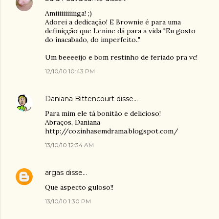
Amiiiiiiiiiiiga! ;)
Adorei a dedicação! E Brownie é para uma
definiçção que Lenine dá para a vida "Eu gosto
do inacabado, do imperfeito.."
Um beeeeijo e bom restinho de feriado pra vc!
12/10/10 10:43 PM
Daniana Bittencourt
disse…
Para mim ele tá bonitão e delicioso!
Abraços, Daniana
http://cozinhasemdrama.blogspot.com/
13/10/10 12:34 AM
argas
disse…
Que aspecto guloso!!
13/10/10 1:30 PM