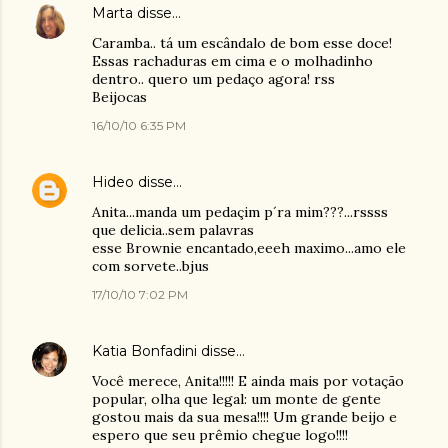
Marta
disse…
Caramba.. tá um escândalo de bom esse doce!
Essas rachaduras em cima e o molhadinho
dentro.. quero um pedaço agora! rss
Beijocas
16/10/10 6:35 PM
Hideo
disse…
Anita...manda um pedaçim p´ra mim???...rssss
que delicia..sem palavras
esse Brownie encantado,eeeh maximo...amo ele
com sorvete..bjus
17/10/10 7:02 PM
Katia Bonfadini
disse…
Você merece, Anita!!!!! E ainda mais por votação
popular, olha que legal: um monte de gente
gostou mais da sua mesa!!!! Um grande beijo e
espero que seu prêmio chegue logo!!!!