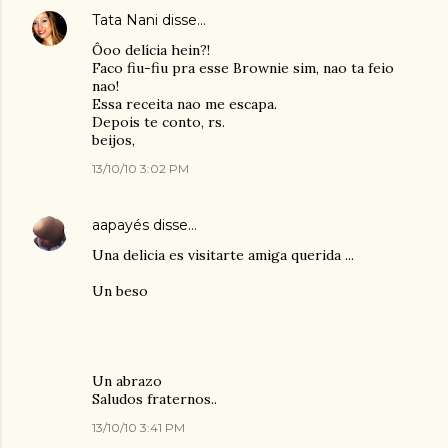
Tata Nani
disse…
Ôoo delícia hein?!
Faco fiu-fiu pra esse Brownie sim, nao ta feio
nao!
Essa receita nao me escapa.
Depois te conto, rs.
beijos,
13/10/10 3:02 PM
aapayés
disse…
Una delicia es visitarte amiga querida ...
Un beso
Un abrazo
Saludos fraternos..
13/10/10 3:41 PM