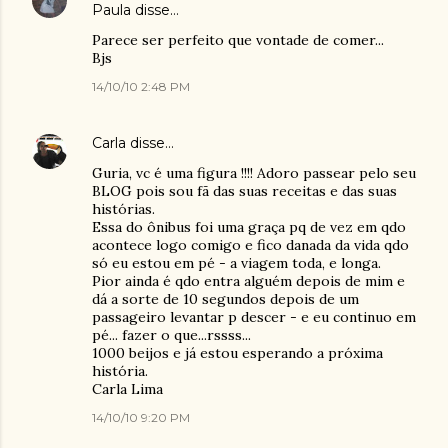
Paula
disse…
Parece ser perfeito que vontade de comer...
Bjs
14/10/10 2:48 PM
Carla
disse…
Guria, vc é uma figura !!!! Adoro passear pelo seu
BLOG pois sou fã das suas receitas e das suas
histórias.
Essa do ônibus foi uma graça pq de vez em qdo
acontece logo comigo e fico danada da vida qdo
só eu estou em pé - a viagem toda, e longa.
Pior ainda é qdo entra alguém depois de mim e
dá a sorte de 10 segundos depois de um
passageiro levantar p descer - e eu continuo em
pé... fazer o que...rssss...
1000 beijos e já estou esperando a próxima
história.
Carla Lima
14/10/10 9:20 PM