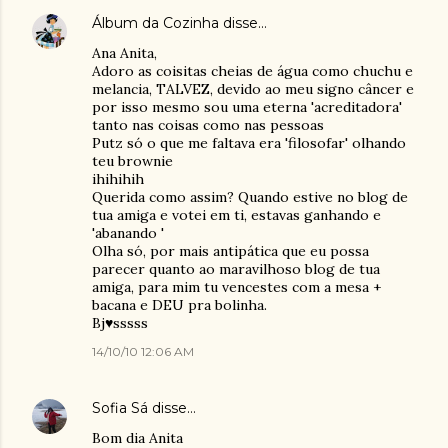
Álbum da Cozinha
disse…
Ana Anita,
Adoro as coisitas cheias de água como chuchu e
melancia, TALVEZ, devido ao meu signo câncer e
por isso mesmo sou uma eterna 'acreditadora'
tanto nas coisas como nas pessoas
Putz só o que me faltava era 'filosofar' olhando
teu brownie
ihihihih
Querida como assim? Quando estive no blog de
tua amiga e votei em ti, estavas ganhando e
'abanando '
Olha só, por mais antipática que eu possa
parecer quanto ao maravilhoso blog de tua
amiga, para mim tu vencestes com a mesa +
bacana e DEU pra bolinha.
Bj♥sssss
14/10/10 12:06 AM
Sofia Sá
disse…
Bom dia Anita