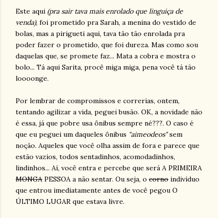
Este aqui
(pra sair tava mais enrolado que linguiça de
venda)
, foi prometido pra Sarah, a menina do vestido de
bolas, mas a pirigueti aqui, tava tão tão enrolada pra
poder fazer o prometido, que foi dureza. Mas como sou
daquelas que, se promete faz... Mata a cobra e mostra o
bolo... Tá aqui Sarita, procê miga miga, pena você tá tão
loooonge.
Por lembrar de compromissos e correrias, ontem,
tentando agilizar a vida, peguei busão
. OK, a novidade não
é essa, já que pobre usa ônibus sempre né???. O caso é
que eu peguei um daqueles ônibus
"aimeodeos"
sem
noção. Aqueles que você olha assim de fora e parece que
estão vazios, todos sentadinhos, acomodadinhos,
lindinhos... Aí, você entra e percebe que será A PRIMEIRA
MONGA
PESSOA a não sentar. Ou seja, o
corno
indivíduo
que entrou imediatamente antes de você pegou O
ÚLTIMO LUGAR que estava livre.