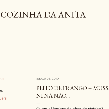
Pular para o conteúdo principal
COZINHA DA ANITA
har
agosto 06, 2010
PEITO DE FRANGO + MUS
es
NI NÃ NÃO...
eral
Quem aí lembra da obra do vizinho?