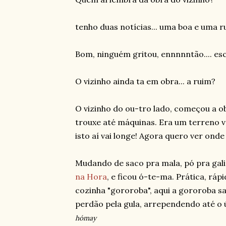
tenho duas notícias... uma boa e uma 
Bom, ninguém gritou, ennnnntão.... esco
O vizinho ainda ta em obra... a ruim?
O vizinho do ou-tro lado, começou a o
trouxe até máquinas. Era um terreno va
isto aí vai longe! Agora quero ver on
Mudando de saco pra mala, pó pra galin
na Hora
, e ficou ó-te-ma. Prática, ráp
cozinha "gororoba", aqui a gororoba s
perdão pela gula, arrependendo até o ú
hómay