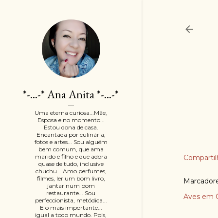
*-...-* Ana Anita *-...-*
Uma eterna curiosa...Mãe,
Esposa e no momento...
Estou dona de casa.
Encantada por culinária,
fotos e artes... Sou alguém
bem comum, que ama
marido e filho e que adora
Compartil
quase de tudo, inclusive
chuchu... Amo perfumes,
filmes, ler um bom livro,
Marcador
jantar num bom
restaurante... Sou
Aves em G
perfeccionista, metódica...
E o mais importante...
igual a todo mundo. Pois,