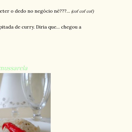
eter o dedo no negócio né???...
(cof cof cof)
tada de curry. Diria que... chegou a
mussarela