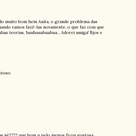
do muito bom hein Anita, o grande problema das
uando vamos fazê-las novamente, o que faz com que
nhas teorias, hauhauahuahua... Adorei amiga! Bjos e
stoso.
 né???? que bom q pelo menos ficou gostosa ....