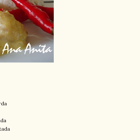
rda
ada
tada