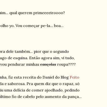
ruim... qual querem primeeeeiroooo?
lho yo. Vou começar pe-la... boa...
bra dele também... pior que o segundo
go de esquina. Então agora sim, vi tudo,
de vou pendurar minhas
cauçolas
roupa????
ha, fiz esta receita do Daniel do Blog
Feito
ida e saborosa. Pra quem diz que o rapaz, só
aiu uma delícia de comer ajoelhado, pedindo
ltimo fio de cabelo pelo aumento da pança...