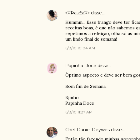
»¤Þäµ£ä¤«
disse…
Hummm... Esse frango deve ter fica
receitas boas, é que não sabemos q
repetimos a refeição, olha só as mi
um lindo final de semana!
6/8/10 10:04 AM
Papinha Doce
disse…
Òptimo aspecto e deve ser bem go
Bom fim de Semana.
Bjinho
Papinha Doce
6/8/10 11:27 AM
Chef Daniel Deywes
disse…
Então tão fazendo minhas gororobas