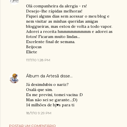
Olá companheira da alergia - rs!
Desejo-lhe rápidas melhoras!
Fiquei alguns dias sem acessar o meu blog e
nem visitar as minhas queridas amigas
bloggueiras, mas estou de volta a todo vapor.
Adorei a receita hmmmmmmmmm e adorei as
fotos! Ficaram muito lindas...
Excelente final de semana.
Beijocas
Eliete
17/7/10 1:28 PM
Álbum da Artesã
disse…
Já desimdubiu o nariz?
Oxalá que sim.
Eu me previni, tomei vacina :D
Mas não sei se garante...;D)
14 milhões de bj♥s para ti
18/7/10 9:29 PM
POSTAR UM COMENTÁRIO