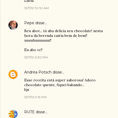
Lúcia.
13/7/10 10:10 AM
Pepe
disse…
Beu abor... tá uba delicia seu chocolate! nesta
hora da berenda cairía bem de bem!!
uuuuhuuuuuuu!!
Eu abo vc!!
13/7/10 5:30 PM
Andréa Potsch
disse…
Esse receita está super saborosa! Adoro
chocolate quente, fiquei babando...
bjs
13/7/10 9:19 PM
RUTE
disse…