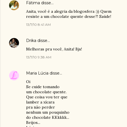
Fátima
disse…
Anita, você é a alegria da blogosfera :)) Quem
resiste a um chocolate quente desse?! Saúde!
13/7/10 8:41 AM
Drika
disse…
Melhoras pra você, Anita! Bjs!
13/7/10 9:38 AM
Maria Lúcia
disse…
Oi
Se cuide tomando
um chocolate quente.
Que coisa vou ter que
lamber a xícara
pra não perder
nenhum um pouquinho
do chocolate KKkkkk...
Beijos...