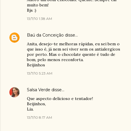
muito bem!
Bjs :)
13/7/10 1:38 AM
Baú da Conceição
disse…
Anita, desejo-te melhoras rápidas, eu sei bem o
que isso é, já nem sei viver sem os antialergicos
por perto. Mas o chocolate quente é tudo de
bom, pelo menos reconforta.
Beijinhos
13/7/10 5:23 AM
Salsa Verde
disse…
Que aspecto delicioso e tentador!
Beijinhos,
Lia.
13/7/10 8:17 AM