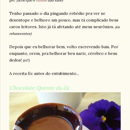
pó.
(acho que o
vizinho
dão sabe)
Tenho passado o dia pingando rebédio pra ver se
desentope e belhoro um pouco, mas tá complicado beus
caros leitores. Isto já tá afetando até meus neurônios.
(os
rebanecentes)
Depois que eu belhorar bem, volto escrevendo bais. Por
enquanto, orem, pra belhorar beu nariz, cérebro e beus
dedos!
(oi?)
A receita fiz antes do entubimento...
Chocolate Quente da Zá