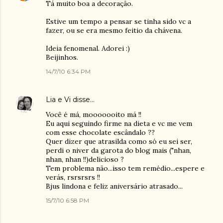
Tá muito boa a decoração.
Estive um tempo a pensar se tinha sido vc a
fazer, ou se era mesmo feitio da chávena.
Ideia fenomenal. Adorei :)
Beijinhos.
14/7/10 6:34 PM
Lia e Vi
disse…
Você é má, mooooooito má !!
Eu aqui seguindo firme na dieta e vc me vem
com esse chocolate escândalo ??
Quer dizer que atrasilda como só eu sei ser,
perdi o niver da garota do blog mais ("nhan,
nhan, nhan !!)delicioso ?
Tem problema não...isso tem remédio...espere e
verás, rsrsrsrs !!
Bjus lindona e feliz aniversário atrasado...
15/7/10 6:58 PM