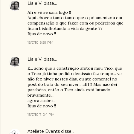
Lia e Vi
disse…
Ah e vê se sara logo !!
Aqui choveu tanto tanto que o pó amenizou em
compensação o que fazer com os pedreiros que
ficam bisbilhotando a vida da gente ??
Bjus de novo !!
15/7/10 6:59 PM
Lia e Vi
disse…
É... acho que a construção afetou meu Tico, que
o Teco já tinha pedido demissão faz tempo... vc
não fez niver nestes dias, eu até comentei no
post do bolo do seu niver... afff !! Mas não dei
parabéns, então o Tico ainda está lutando
bravamente...
agora acabei...
Bjus de novo !!
15/7/10 7:04 PM
Ateliete Events
disse…