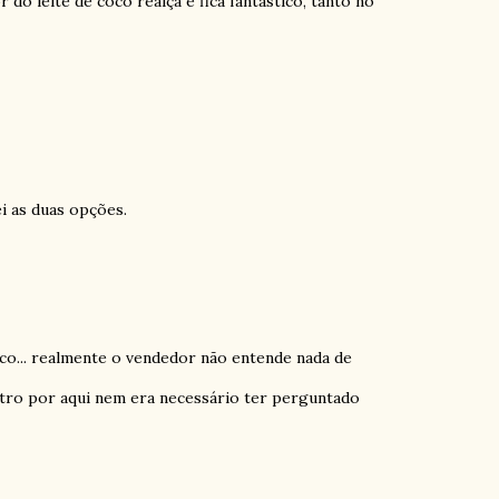
 do leite de coco realça e fica fantástico, tanto no
ei as duas opções.
oco... realmente o vendedor não entende nada de
ntro por aqui nem era necessário ter perguntado