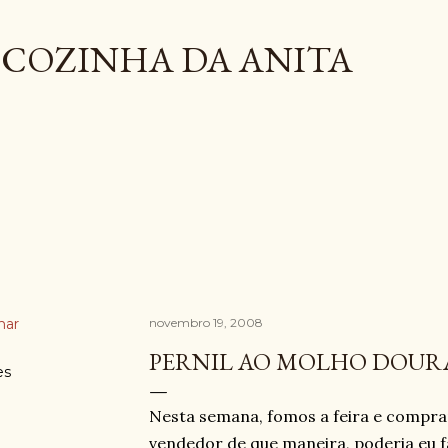
Pular para o conteúdo principal
COZINHA DA ANITA
har
novembro 19, 2008
PERNIL AO MOLHO DOU
es
Nesta semana, fomos a feira e compram
vendedor de que maneira, poderia eu faz