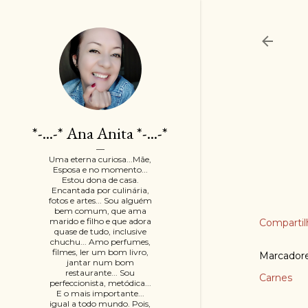
*-...-* Ana Anita *-...-*
Uma eterna curiosa...Mãe,
Esposa e no momento...
Estou dona de casa.
Encantada por culinária,
fotos e artes... Sou alguém
bem comum, que ama
marido e filho e que adora
Compartil
quase de tudo, inclusive
chuchu... Amo perfumes,
filmes, ler um bom livro,
Marcador
jantar num bom
restaurante... Sou
Carnes
perfeccionista, metódica...
E o mais importante...
igual a todo mundo. Pois,