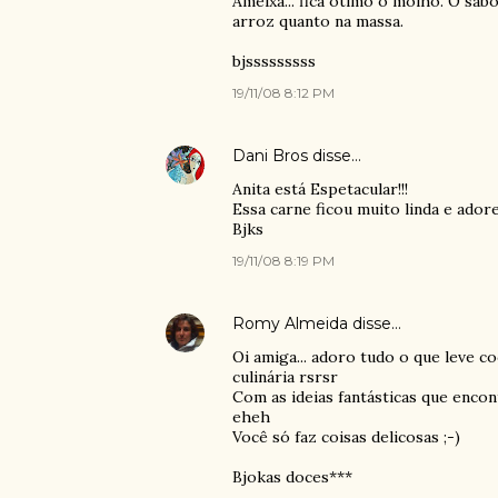
Ameixa... fica ótimo o molho. O sabor
arroz quanto na massa.
bjsssssssss
19/11/08 8:12 PM
Dani Bros
disse…
Anita está Espetacular!!!
Essa carne ficou muito linda e ador
Bjks
19/11/08 8:19 PM
Romy Almeida
disse…
Oi amiga... adoro tudo o que leve c
culinária rsrsr
Com as ideias fantásticas que enco
eheh
Você só faz coisas delicosas ;-)
Bjokas doces***