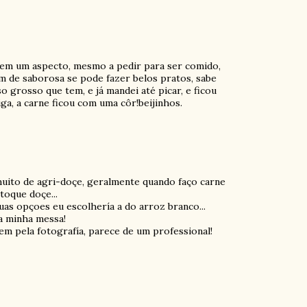
 tem um aspecto, mesmo a pedir para ser comido,
m de saborosa se pode fazer belos pratos, sabe
 grosso que tem, e já mandei até picar, e ficou
ga, a carne ficou com uma côr!beijinhos.
 muito de agri-doçe, geralmente quando faço carne
oque doçe...
as opçoes eu escolhería a do arroz branco...
a minha messa!
em pela fotografía, parece de um professional!