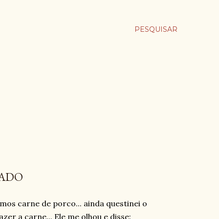
PESQUISAR
RADO
os carne de porco... ainda questinei o
er a carne... Ele me olhou e disse: