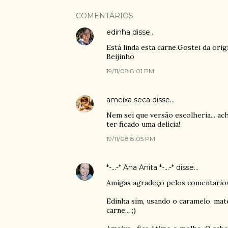
COMENTÁRIOS
edinha
disse…
Está linda esta carne.Gostei da orig
Beijinho
19/11/08 8:01 PM
ameixa seca
disse…
Nem sei que versão escolheria... ac
ter ficado uma delícia!
19/11/08 8:05 PM
*-...-* Ana Anita *-...-*
disse…
Amigas agradeço pelos comentarios.
Edinha sim, usando o caramelo, mat
carne... ;)