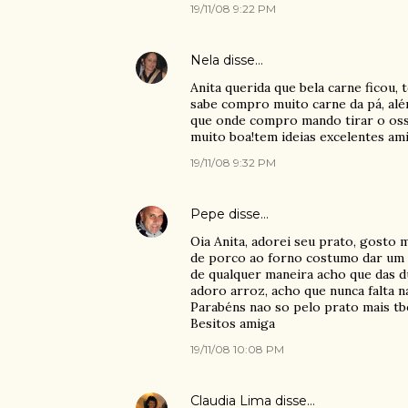
19/11/08 9:22 PM
Nela
disse…
Anita querida que bela carne ficou,
sabe compro muito carne da pá, alé
que onde compro mando tirar o osso
muito boa!tem ideias excelentes ami
19/11/08 9:32 PM
Pepe
disse…
Oia Anita, adorei seu prato, gosto
de porco ao forno costumo dar um t
de qualquer maneira acho que das du
adoro arroz, acho que nunca falta n
Parabéns nao so pelo prato mais tb
Besitos amiga
19/11/08 10:08 PM
Claudia Lima
disse…