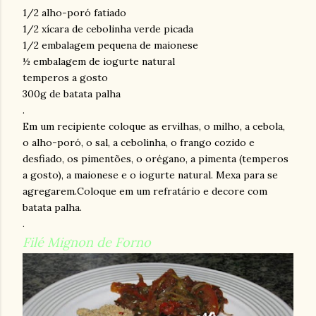
1/2 alho-poró fatiado
1/2 xícara de cebolinha verde picada
1/2 embalagem pequena de maionese
½ embalagem de iogurte natural
temperos a gosto
300g de batata palha
.
Em um recipiente coloque as ervilhas, o milho, a cebola,
o alho-poró, o sal, a cebolinha, o frango cozido e
desfiado, os pimentões, o orégano, a pimenta (temperos
a gosto), a maionese e o iogurte natural. Mexa para se
agregarem.Coloque em um refratário e decore com
batata palha.
.
Filé Mignon de Forno