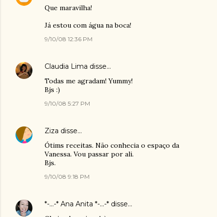
Que maravilha!
Já estou com água na boca!
9/10/08 12:36 PM
Claudia Lima
disse…
Todas me agradam! Yummy!
Bjs :)
9/10/08 5:27 PM
Ziza
disse…
Ótims receitas. Não conhecia o espaço da
Vanessa. Vou passar por ali.
Bjs.
9/10/08 9:18 PM
*-...-* Ana Anita *-...-*
disse…