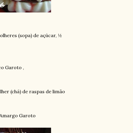
olheres (sopa) de açúcar, ½
o Garoto ,
olher (chá) de raspas de limão
 Amargo Garoto