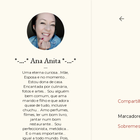
*-...-* Ana Anita *-...-*
Uma eterna curiosa...Mãe,
Esposa e no momento...
Estou dona de casa.
Encantada por culinária,
fotos e artes... Sou alguém
bem comum, que ama
marido e filho e que adora
Compartil
quase de tudo, inclusive
chuchu... Amo perfumes,
filmes, ler um bom livro,
Marcador
jantar num bom
restaurante... Sou
Sobremes
perfeccionista, metódica...
E o mais importante...
igual a todo mundo. Pois,