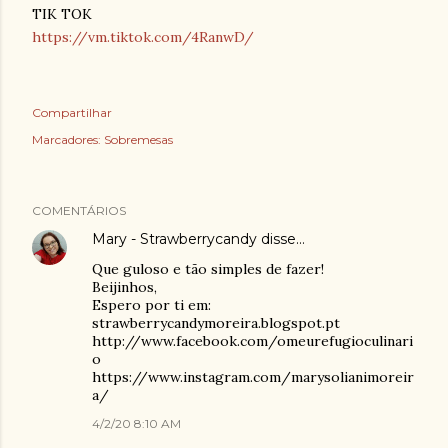
TIK TOK
https://vm.tiktok.com/4RanwD/
Compartilhar
Marcadores:
Sobremesas
COMENTÁRIOS
Mary - Strawberrycandy
disse…
Que guloso e tão simples de fazer!
Beijinhos,
Espero por ti em:
strawberrycandymoreira.blogspot.pt
http://www.facebook.com/omeurefugioculinari
o
https://www.instagram.com/marysolianimoreir
a/
4/2/20 8:10 AM