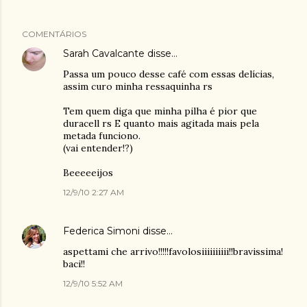
COMENTÁRIOS
Sarah Cavalcante
disse…
Passa um pouco desse café com essas delícias,
assim curo minha ressaquinha rs
Tem quem diga que minha pilha é pior que
duracell rs E quanto mais agitada mais pela
metada funciono.
(vai entender!?)
Beeeeeijos
12/9/10 2:27 AM
Federica Simoni
disse…
aspettami che arrivo!!!!!favolosiiiiiiiiii!!bravissima!
baci!!
12/9/10 5:52 AM