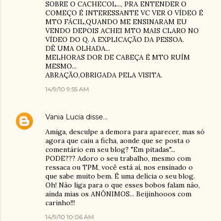
SOBRE O CACHECOL..., PRA ENTENDER O
COMEÇO É INTERESSANTE VC VER O VÍDEO É
MTO FÁCIL,QUANDO ME ENSINARAM EU
VENDO DEPOIS ACHEI MTO MAIS CLARO NO
VÍDEO DO Q. A EXPLICAÇÃO DA PESSOA.
DÊ UMA OLHADA...
MELHORAS DOR DE CABEÇA É MTO RUÍM
MESMO...
ABRAÇÃO,OBRIGADA PELA VISITA.
14/9/10 9:55 AM
Vania Lucia
disse…
Amiga, desculpe a demora para aparecer, mas só
agora que caiu a ficha, aonde que se posta o
comentário em seu blog? "Em pitadas"...
PODE??? Adoro o seu trabalho, mesmo com
ressaca ou TPM, você está aí, nos ensinado o
que sabe muito bem. É uma delícia o seu blog.
Oh! Não liga para o que esses bobos falam não,
ainda mias os ANÔNIMOS... Beijinhooos com
carinho!!!
14/9/10 10:06 AM