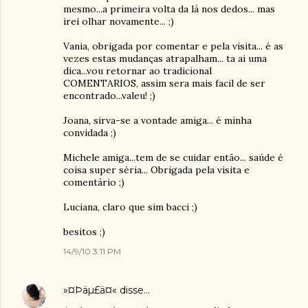
mesmo...a primeira volta da lá nos dedos... mas
irei olhar novamente... ;)
Vania, obrigada por comentar e pela visita... é as
vezes estas mudanças atrapalham... ta ai uma
dica...vou retornar ao tradicional
COMENTARIOS, assim sera mais facil de ser
encontrado...valeu! ;)
Joana, sirva-se a vontade amiga... é minha
convidada ;)
Michele amiga...tem de se cuidar então... saúde é
coisa super séria... Obrigada pela visita e
comentário ;)
Luciana, claro que sim bacci ;)
besitos ;)
14/9/10 3:11 PM
»¤Þäµ£ä¤«
disse…