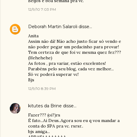
Beijos e boa semana pra vc.
12/9/10 7:03 PM
Deborah Martin Salaroli
disse…
Anita
Assim não dá! Não acho justo ficar só vendo e
não poder pegar um pedacinho para provar!
Tem certeza de que foi vc mesma quez fez???
(Hehehehe)
As fotos , pra variar, estão excelentes!
Parabéns pelo seu blog, cada vez melhor...
Só vc poderá superar vc!
Bjs
12/9/10 8:39 PM
kitutes da Brine
disse…
Fazer??? (oi?)rs
É fato...Ai Deus..Agora sou eu q vou mandar a
conta do SPA pra vc. rsrsr..
bjs amiga...