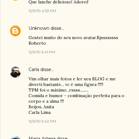
Que lanche delicioso! Adorei!
12/9/10 4:53 PM
Unknown
disse…
Gostei muito do seu novo avatar.Bjssssssss
Roberto
12/9/10 5:41 PM
Carla
disse…
Vim olhar mais fotos e ler seu BLOG e me
diverti bastante... vc é uma figura !!!!!!
TPM foi o máximo...rssss.........
Comida e humor - combinação perfeita para o
corpo e a alma !!!!
Beijos, Anita
Carla Lima
12/9/10 5:42 PM
Maria Arteira
disse…