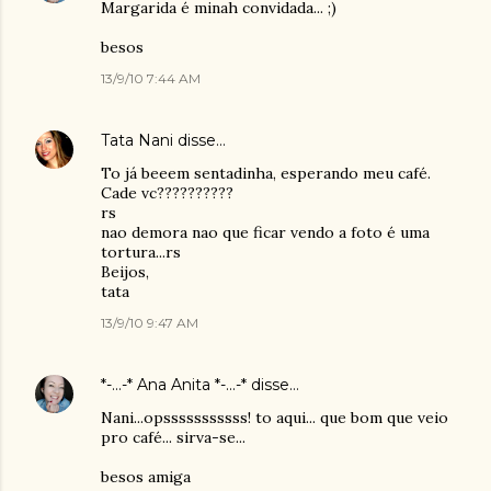
Margarida é minah convidada... ;)
besos
13/9/10 7:44 AM
Tata Nani
disse…
To já beeem sentadinha, esperando meu café.
Cade vc??????????
rs
nao demora nao que ficar vendo a foto é uma
tortura...rs
Beijos,
tata
13/9/10 9:47 AM
*-...-* Ana Anita *-...-*
disse…
Nani...opsssssssssss! to aqui... que bom que veio
pro café... sirva-se...
besos amiga