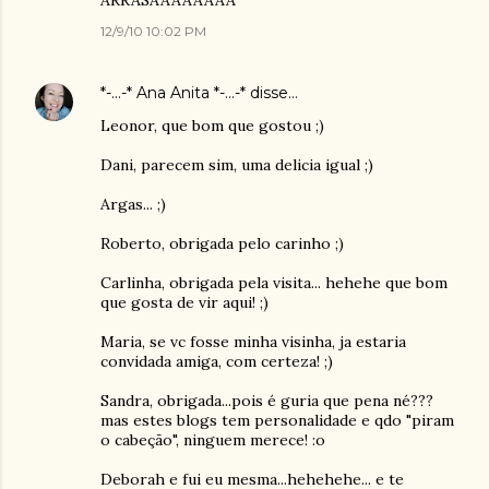
ARRASAAAAAAAA
12/9/10 10:02 PM
*-...-* Ana Anita *-...-*
disse…
Leonor, que bom que gostou ;)
Dani, parecem sim, uma delicia igual ;)
Argas... ;)
Roberto, obrigada pelo carinho ;)
Carlinha, obrigada pela visita... hehehe que bom
que gosta de vir aqui! ;)
Maria, se vc fosse minha visinha, ja estaria
convidada amiga, com certeza! ;)
Sandra, obrigada...pois é guria que pena né???
mas estes blogs tem personalidade e qdo "piram
o cabeção", ninguem merece! :o
Deborah e fui eu mesma...hehehehe... e te