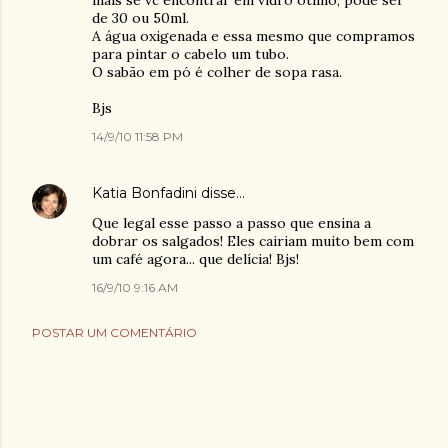
mais se vc encontrar em vidro ótimo, pode ser
de 30 ou 50ml.
A água oxigenada e essa mesmo que compramos
para pintar o cabelo um tubo.
O sabão em pó é colher de sopa rasa.
Bjs
14/9/10 11:58 PM
Katia Bonfadini
disse…
Que legal esse passo a passo que ensina a
dobrar os salgados! Eles cairiam muito bem com
um café agora... que delícia! Bjs!
16/9/10 9:16 AM
POSTAR UM COMENTÁRIO