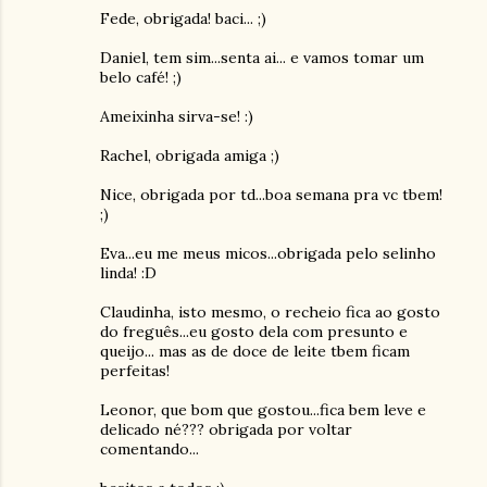
Fede, obrigada! baci... ;)
Daniel, tem sim...senta ai... e vamos tomar um
belo café! ;)
Ameixinha sirva-se! :)
Rachel, obrigada amiga ;)
Nice, obrigada por td...boa semana pra vc tbem!
;)
Eva...eu me meus micos...obrigada pelo selinho
linda! :D
Claudinha, isto mesmo, o recheio fica ao gosto
do freguês...eu gosto dela com presunto e
queijo... mas as de doce de leite tbem ficam
perfeitas!
Leonor, que bom que gostou...fica bem leve e
delicado né??? obrigada por voltar
comentando...