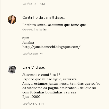
13/9/10 10:16 AM
Cantinho da Jana!!!
disse…
Perfeito Anita....aaaiiiimm que fome que
deuuu...hehehe
bjim
Janaína
http://janainamechi.blogspot.com/
13/9/10 5:59 PM
Lia e Vi
disse…
Já sentei, e comi 3 tá ??
Espero que vc não ligue, srrsrsrs
Amiga, estamos juntas nessa, tem dias que sofro
da sindrome da página em branco... daí que só
com fotenhas bonitinhas, rsrrsrs
Bjus 10000
13/9/10 8:01 PM