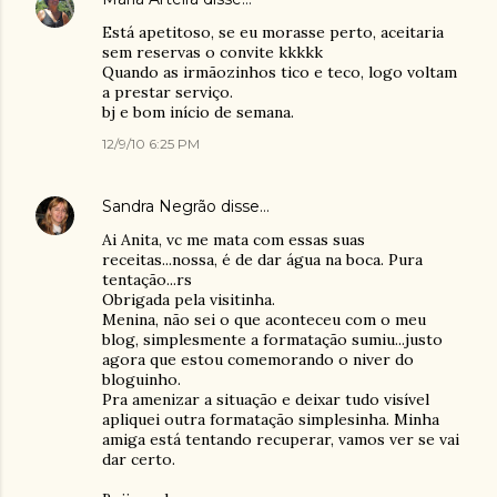
Está apetitoso, se eu morasse perto, aceitaria
sem reservas o convite kkkkk
Quando as irmãozinhos tico e teco, logo voltam
a prestar serviço.
bj e bom início de semana.
12/9/10 6:25 PM
Sandra Negrão
disse…
Ai Anita, vc me mata com essas suas
receitas...nossa, é de dar água na boca. Pura
tentação...rs
Obrigada pela visitinha.
Menina, não sei o que aconteceu com o meu
blog, simplesmente a formatação sumiu...justo
agora que estou comemorando o niver do
bloguinho.
Pra amenizar a situação e deixar tudo visível
apliquei outra formatação simplesinha. Minha
amiga está tentando recuperar, vamos ver se vai
dar certo.