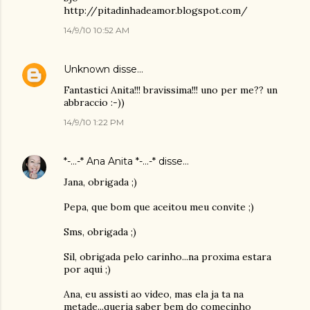
http://pitadinhadeamor.blogspot.com/
14/9/10 10:52 AM
Unknown
disse…
Fantastici Anita!!! bravissima!!! uno per me?? un
abbraccio :-))
14/9/10 1:22 PM
*-...-* Ana Anita *-...-*
disse…
Jana, obrigada ;)
Pepa, que bom que aceitou meu convite ;)
Sms, obrigada ;)
Sil, obrigada pelo carinho...na proxima estara
por aqui ;)
Ana, eu assisti ao video, mas ela ja ta na
metade...queria saber bem do comecinho