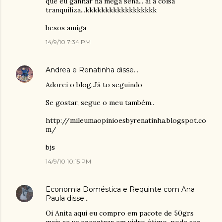
que eu ganhar na mega sena... ai a coisa
tranquiliza...kkkkkkkkkkkkkkkkkk
besos amiga
14/9/10 7:34 PM
Andrea e Renatinha
disse…
Adorei o blog..Já to seguindo
Se gostar, segue o meu também..
http://mileumaopinioesbyrenatinha.blogspot.co
m/
bjs
14/9/10 10:15 PM
Economia Doméstica e Requinte com Ana
Paula
disse…
Oi Anita aqui eu compro em pacote de 50grs