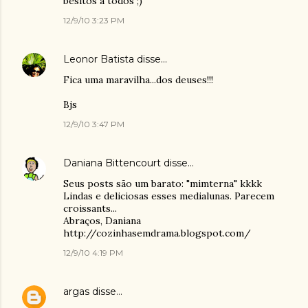
besitos a todos ;)
12/9/10 3:23 PM
Leonor Batista
disse…
Fica uma maravilha...dos deuses!!!
Bjs
12/9/10 3:47 PM
Daniana Bittencourt
disse…
Seus posts são um barato: "mimterna" kkkk
Lindas e deliciosas esses medialunas. Parecem
croissants...
Abraços, Daniana
http://cozinhasemdrama.blogspot.com/
12/9/10 4:19 PM
argas
disse…