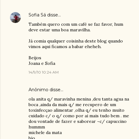
Sofia Sá
disse…
Também quero com um café se faz favor, hum
deve estar uma boa maravilha.
Já comia qualquer coisinha deste blog quando
vimos aqui ficamos a babar eheheh.
Beijos
Joana e Sofia
14/9/10 10:24 AM
Anônimo disse…
ola anita q/ maravinha menina ,deu tanta agua na
boca ,ainda da mais q/ me recupero de um
toxinfecçao alimentar ,olha q/ eu tenho muito
cuidado c/ o q/ como por ai mais tudo bem . me
dou vontade de fazer e saborear ~c/ capuccino
hummm
michele da mata
bjo