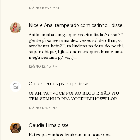
12/9/10 10:44 AM
Nice e Ana, temperado com carinho...
disse…
Anita, minha amiga que receita linda é essa ?!!!,
gente já salivei uma dez vezes só de olhar, vc
arrebenta hein?!!!, tá lindona na foto do perfil,
super chique, bjkas enormes querdona e uma
mega semana p/ vc, ;)...
12/9/10 12:45 PM
O que temos pra hoje
disse…
OI ANITA!!!!VOCE FOI AO BLOG E NÃO VIU
TEM SELINHO PRA VOCE!!!!BEIJOS!!!FLOR.
12/9/10 12:57 PM
Claudia Lima
disse…
Estes pãezinhos lembram um pouco os