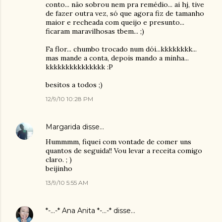
conto... não sobrou nem pra remédio... ai hj, tive
de fazer outra vez, só que agora fiz de tamanho
maior e recheada com queijo e presunto...
ficaram maravilhosas tbem... ;)
Fa flor... chumbo trocado num dói...kkkkkkkk...
mas mande a conta, depois mando a minha...
kkkkkkkkkkkkkkk :P
besitos a todos ;)
12/9/10 10:28 PM
Margarida
disse…
Hummmm, fiquei com vontade de comer uns
quantos de seguida!! Vou levar a receita comigo
claro. ; )
beijinho
13/9/10 5:55 AM
*-...-* Ana Anita *-...-*
disse…