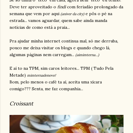
Se só tinha o "teco" em casa, agora nem "teco" eu tenho.
Deve ter aproveitado o
findi
com feriadão prolongado da
semana que vem por aqui
e pôs o pé na
(aniver da city)
estrada... vamos aguardar, quem sabe ainda manda
notícias de como está a praia...
Pra ajudar minha internet continua mal, só me derruba,
pouco me deixa visitar os blogs e quando chego lá,
algumas páginas nem carregam...
(aimimterna...)
E aí to na TPM, sim caros leitores... TPM ( Tudo Pela
Metade)
mimternadenovo!
Bom, pelo menos o café ta aí, aceita uma xícara
comigo??? Senta, me faz companhia...
Croissant