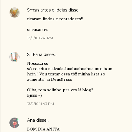
Smsn-artes e ideias
disse…
ficaram lindos e tentadores!!
smsn.artes
13/9/10 8:41 PM
Sil Faria
disse…
Nossa...rss
só receita malvada..huahuahuahua mto bom
hein!!! Vou testar essa tb!! minha lista so
aumenta!! ai Deus!! rsss
Olha, tem selinho pra vcs lá blog!!
Bjsss =)
13/9/10 11:43 PM
Ana
disse…
BOM DIA ANITA!