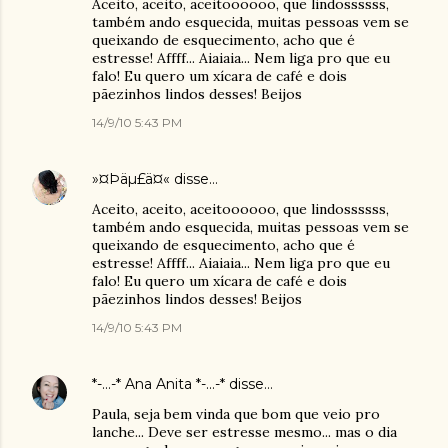
Aceito, aceito, aceitoooooo, que lindossssss,
também ando esquecida, muitas pessoas vem se
queixando de esquecimento, acho que é
estresse! Affff... Aiaiaia... Nem liga pro que eu
falo! Eu quero um xícara de café e dois
pãezinhos lindos desses! Beijos
14/9/10 5:43 PM
»¤Þäµ£ä¤«
disse…
Aceito, aceito, aceitoooooo, que lindossssss,
também ando esquecida, muitas pessoas vem se
queixando de esquecimento, acho que é
estresse! Affff... Aiaiaia... Nem liga pro que eu
falo! Eu quero um xícara de café e dois
pãezinhos lindos desses! Beijos
14/9/10 5:43 PM
*-...-* Ana Anita *-...-*
disse…
Paula, seja bem vinda que bom que veio pro
lanche... Deve ser estresse mesmo... mas o dia