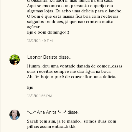
croissants. Eu adoro, mas nunca fiz em casa.
Aqui se encontra com presunto e queijo em
algumas lojas. Eu acho uma delícia para o lanche.
O bom é que esta massa fica boa com recheios
salgados ou doces, já que não contém muito
açúcar.
Bjs e bom domingo! :)
12/9/10 1:49 PM
Leonor Batista
disse…
Humm...deu uma vontade danada de comer...essas
suas receitas sempre me dão água na boca.
Ah, fiz hoje o purê de couve-flor, uma delícia.
Bjs
12/9/10 1:56 PM
*-...-* Ana Anita *-...-*
disse…
Sarah tem sim, ja te mando... somos duas com
pilhas assim então...kkkk