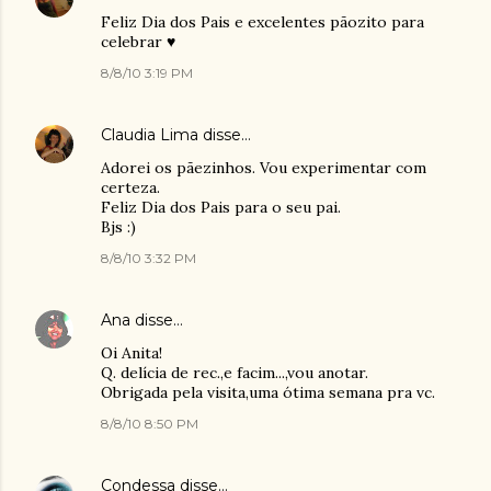
Feliz Dia dos Pais e excelentes pãozito para
celebrar ♥
8/8/10 3:19 PM
Claudia Lima
disse…
Adorei os pãezinhos. Vou experimentar com
certeza.
Feliz Dia dos Pais para o seu pai.
Bjs :)
8/8/10 3:32 PM
Ana
disse…
Oi Anita!
Q. delícia de rec.,e facim...,vou anotar.
Obrigada pela visita,uma ótima semana pra vc.
8/8/10 8:50 PM
Condessa
disse…