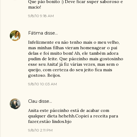
Que pão bonito :) Deve ficar super saboroso e
macio!
9/8/10 9:18 AM
Fátima
disse…
Infelizmente eu não tenho mais o meu velho,
mas minhas filhas vieram homenagear o pai
delas e foi muito bom! Ah, ele também adora
pudim de leite. Que pãozinho mais gostosinho
esse seu Anita! já fiz várias vezes, mas sem o
queijo, com certeza do seu jeito fica mais
gostoso. Beijos.
9/8/10 10:03 AM
Clau
disse…
Anita este pãozinho está de acabar com
qualquer dieta hehehh.Copiei a receita para
fazer,estão lindos.bjo
9/8/10 2:11 PM