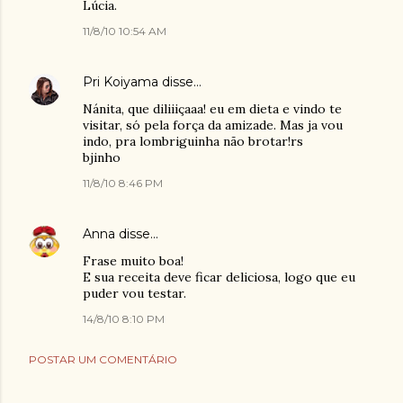
Lúcia.
11/8/10 10:54 AM
Pri Koiyama
disse…
Nánita, que diliiiçaaa! eu em dieta e vindo te
visitar, só pela força da amizade. Mas ja vou
indo, pra lombriguinha não brotar!rs
bjinho
11/8/10 8:46 PM
Anna
disse…
Frase muito boa!
E sua receita deve ficar deliciosa, logo que eu
puder vou testar.
14/8/10 8:10 PM
POSTAR UM COMENTÁRIO