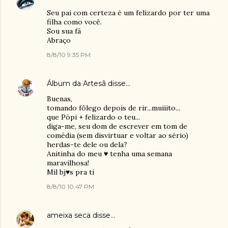
Seu pai com certeza é um felizardo por ter uma
filha como você.
Sou sua fã
Abraço
8/8/10 9:35 PM
Álbum da Artesã
disse…
Buenas,
tomando fôlego depois de rir...muiiito...
que Pópi + felizardo o teu...
diga-me, seu dom de escrever em tom de
comédia (sem disvirtuar e voltar ao sério)
herdas-te dele ou dela?
Anitinha do meu ♥ tenha uma semana
maravilhosa!
Mil bj♥s pra ti
8/8/10 10:47 PM
ameixa seca
disse…