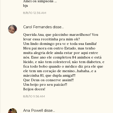
Amei os simpsons ...
bjs
8/8/10 12:36 AM
Carol Fernandes
disse…
Querida Ana, que pãozinho maravilhoso! Vou
levar essa receitinha pra mim ok?
Um lindo domingo pra vc e toda sua família!
Meu pai mora em outro Estado, mas tenho
muita alegria dele ainda estar por aqui entre
nós. Esse ano ele completou 84 aninhos e está
lúcido, e não tem colesterol, não tem diabetes, e
fica todo bobo quando o médico diz pra ele que
ele tem um coração de menino...hahaha...e a
mãezinha 81, que dupla amiga!!!!
Que Deus os conserve assim!!!
Um beijo pro seu paizão!!!
Beijos doces!
8/8/10 9:56 AM
Ana Powell
disse…