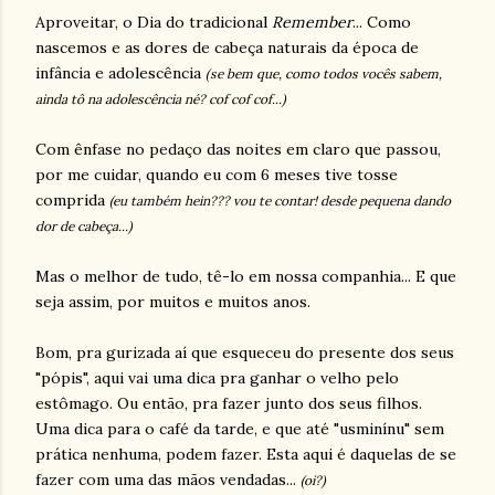
Aproveitar, o Dia do tradicional
Remember
... Como
nascemos e as dores de cabeça naturais da época de
infância e adolescência
(se bem que, como todos vocês sabem,
ainda tô na adolescência né? cof cof cof...)
Com ênfase no pedaço das noites em claro que passou,
por me cuidar, quando eu com 6 meses tive tosse
comprida
(eu também hein??? vou te contar! desde pequena dando
dor de cabeça...)
Mas o melhor de tudo, tê-lo em nossa companhia... E que
seja assim, por muitos e muitos anos.
Bom, pra gurizada aí que esqueceu do presente dos seus
"pópis", aqui vai uma dica pra ganhar o velho pelo
estômago. Ou então, pra fazer junto dos seus filhos.
Uma dica para o café da tarde, e que até "usminínu" sem
prática nenhuma, podem fazer. Esta aqui é daquelas de se
fazer com uma das mãos vendadas...
(oi?)