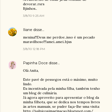
devorar..rsrs
Bjinhos..
3/8/10 9:25 AM
Iliane
disse…
menina!!!Deus me perdoe..isso é um pecado
maravilhoso!!!!amei..amei..bjus
3/8/10 12:18 PM
Papinha Doce
disse…
Olá Anita,
Este pavé de pessegos está o máximo, muito
lindo.
Eu incentivada pela minha filha, também tenho
um blog de culinária.
Já agora aproveito para apresentar o blog da
minha filhota, que se dedica nos tempos livres
às artes manuais, se puder faça-lhe uma visita:
http://salpicosimaginacao.blogspot.com/