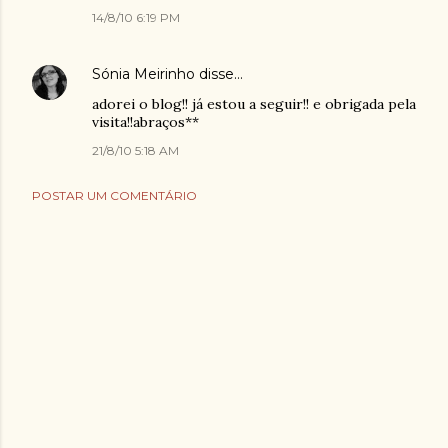
14/8/10 6:19 PM
Sónia Meirinho
disse…
adorei o blog!! já estou a seguir!! e obrigada pela
visita!!abraços**
21/8/10 5:18 AM
POSTAR UM COMENTÁRIO