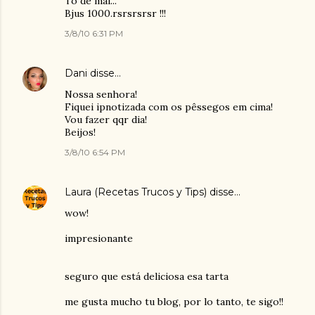
Tõ de mal...
Bjus 1000.rsrsrsrsr !!!
3/8/10 6:31 PM
Dani
disse…
Nossa senhora!
Fiquei ipnotizada com os pêssegos em cima!
Vou fazer qqr dia!
Beijos!
3/8/10 6:54 PM
Laura (Recetas Trucos y Tips)
disse…
wow!
impresionante
seguro que está deliciosa esa tarta
me gusta mucho tu blog, por lo tanto, te sigo!!