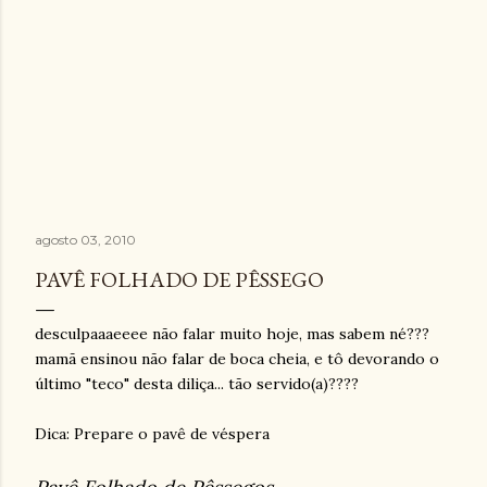
agosto 03, 2010
PAVÊ FOLHADO DE PÊSSEGO
desculpaaaeeee não falar muito hoje, mas sabem né???
mamã ensinou não falar de boca cheia, e tô devorando o
último "teco" desta diliça... tão servido(a)????
Dica: Prepare o pavê de véspera