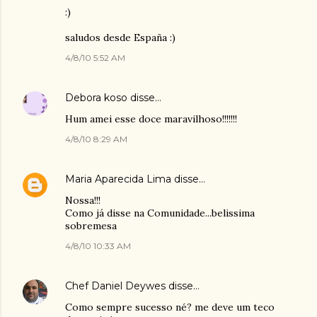
:)
saludos desde España :)
4/8/10 5:52 AM
Debora koso
disse…
Hum amei esse doce maravilhoso!!!!!!!
4/8/10 8:29 AM
Maria Aparecida Lima
disse…
Nossa!!!
Como já disse na Comunidade...belissima
sobremesa
4/8/10 10:33 AM
Chef Daniel Deywes
disse…
Como sempre sucesso né? me deve um teco