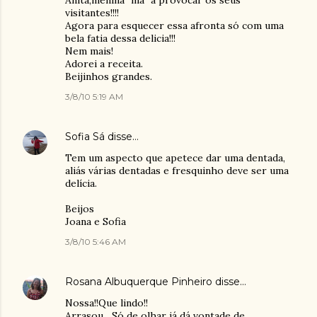
Anita,menina "má" a provocar os seus
visitantes!!!!
Agora para esquecer essa afronta só com uma
bela fatia dessa delicia!!!
Nem mais!
Adorei a receita.
Beijinhos grandes.
3/8/10 5:19 AM
Sofia Sá
disse…
Tem um aspecto que apetece dar uma dentada,
aliás várias dentadas e fresquinho deve ser uma
delícia.
Beijos
Joana e Sofia
3/8/10 5:46 AM
Rosana Albuquerque Pinheiro
disse…
Nossa!!Que lindo!!
Arrasou....Só de olhar já dá vontade de