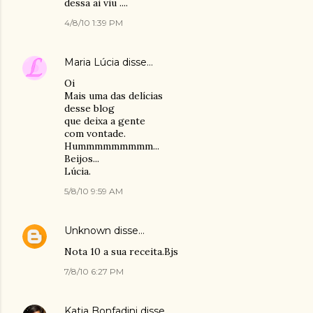
dessa ai viu ....
4/8/10 1:39 PM
Maria Lúcia
disse…
Oi
Mais uma das delícias
desse blog
que deixa a gente
com vontade.
Hummmmmmmmm...
Beijos...
Lúcia.
5/8/10 9:59 AM
Unknown
disse…
Nota 10 a sua receita.Bjs
7/8/10 6:27 PM
Katia Bonfadini
disse…