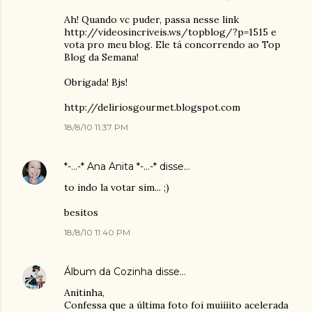
Ah! Quando vc puder, passa nesse link
http://videosincriveis.ws/topblog/?p=1515 e
vota pro meu blog. Ele tá concorrendo ao Top
Blog da Semana!
Obrigada! Bjs!
http://deliriosgourmet.blogspot.com
18/8/10 11:37 PM
*-...-* Ana Anita *-...-*
disse…
to indo la votar sim... ;)
besitos
18/8/10 11:40 PM
Álbum da Cozinha
disse…
Anitinha,
Confessa que a última foto foi muiiiito acelerada