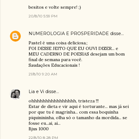
besitos e volte sempre! ;)
20/8/10 5:59 PM
NUMEROLOGIA E PROSPERIDADE
disse…
Pastel é uma coisa deliciosa.;
FOI DESSE JEITO QUE EU OUVI DIZER... e
MEU CADERNO DE POESIAS desejam um bom
final de semana para você.
Saudações Educacionais !
21/8/10 9:20 AM
Lia e Vi
disse…
ohhhhhhhhhhhhhhhh, tristeza !!!
Estar de dieta e vir aqui é torturante... mas já sei
por que tu é magrinha... com essa boquinha
piquinininha, olha só o tamanho da mordida... se
fosse eu...ai, ai...
Bjus 1000
22/8/10 8:28 PM