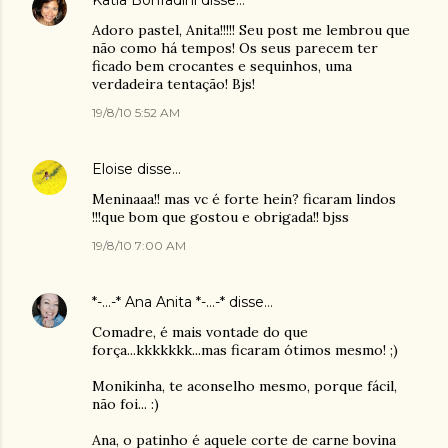
Katia Bonfadini
disse…
Adoro pastel, Anita!!!!! Seu post me lembrou que
não como há tempos! Os seus parecem ter
ficado bem crocantes e sequinhos, uma
verdadeira tentação! Bjs!
19/8/10 5:52 AM
Eloise
disse…
Meninaaa!! mas vc é forte hein? ficaram lindos
!!!que bom que gostou e obrigada!! bjss
19/8/10 7:00 AM
*-...-* Ana Anita *-...-*
disse…
Comadre, é mais vontade do que
força...kkkkkkk...mas ficaram ótimos mesmo! ;)
Monikinha, te aconselho mesmo, porque fácil,
não foi... :)
Ana, o patinho é aquele corte de carne bovina