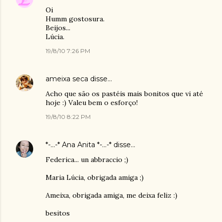
Oi
Humm gostosura.
Beijos...
Lúcia.
19/8/10 7:26 PM
ameixa seca
disse…
Acho que são os pastéis mais bonitos que vi até
hoje :) Valeu bem o esforço!
19/8/10 8:22 PM
*-...-* Ana Anita *-...-*
disse…
Federica... un abbraccio ;)
Maria Lúcia, obrigada amiga ;)
Ameixa, obrigada amiga, me deixa feliz :)
besitos