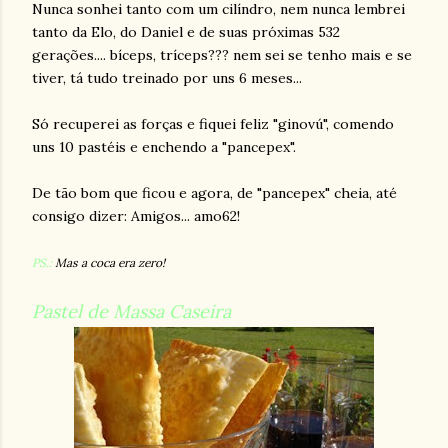
Nunca sonhei tanto com um cilíndro, nem nunca lembrei
tanto da Elo, do Daniel e de suas próximas 532
gerações.... bíceps, tríceps??? nem sei se tenho mais e se
tiver, tá tudo treinado por uns 6 meses...
Só recuperei as forças e fiquei feliz "ginovú", comendo
uns 10 pastéis e enchendo a "pancepex".
De tão bom que ficou e agora, de "pancepex" cheia, até
consigo dizer: Amigos... amo62!
PS.:
Mas a coca era zero!
Pastel de Massa Caseira