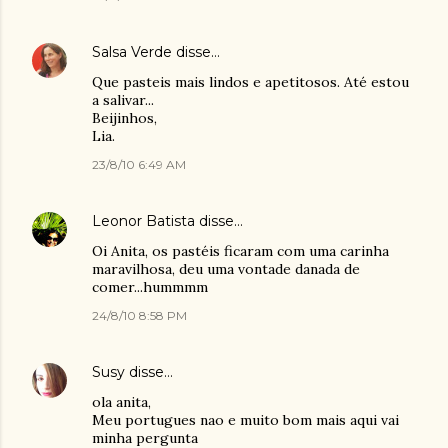
Salsa Verde
disse…
Que pasteis mais lindos e apetitosos. Até estou
a salivar...
Beijinhos,
Lia.
23/8/10 6:49 AM
Leonor Batista
disse…
Oi Anita, os pastéis ficaram com uma carinha
maravilhosa, deu uma vontade danada de
comer...hummmm
24/8/10 8:58 PM
Susy
disse…
ola anita,
Meu portugues nao e muito bom mais aqui vai
minha pergunta