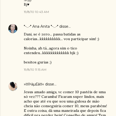
Bj♥
19/8/10 10:43 AM
*-...-* Ana Anita *-...-*
disse…
Dani, se é zero... passa batidas as
calorias...kkkkkkkkkk... vou participar sim! ;)
Noinha, ah tá...agora sim o tico
entendeu...kkkkkkkkkkkkk bjk ;)
besitos gurias ;)
19/8/10 11:15 AM
»¤Þäµ£ä¤«
disse…
Jesus amado amiga, vc comer 10 pastéis de uma
só vez??? Caramba! Ficaram super lindos, mais
acho que até eu que sou uma gulosa de mão
cheia não conseguiria comer 10, meus parabéns!
E outra coisa, dá uma maneirada que depois fica
difícil pra perder hein! Conselho de amiga! Tem