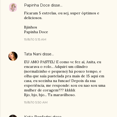
Papinha Doce
disse…
Ficaram 5 estrelas, ou sej, super óptimos e
deliciosos.
Bjinhos
Papinha Doce
19/8/10 5:15 AM
Tata Nani
disse…
EU AMO PASTEL! E como vc fez aí, Anita, eu
encarava o rolo... Adquiri um cilindro
(normalzinho e pequeno) há pouco tempo, e
olha que saía pastelada pra mais de 15 aqui em
casa, eu sozinha na funcao! Depois da sua
experiência, me responde: sou ou nao sou uma
mulher de coragem??? kkkkk
Bjo, bjo, bjo... Ta maravilhoso.
19/8/10 5:50 AM