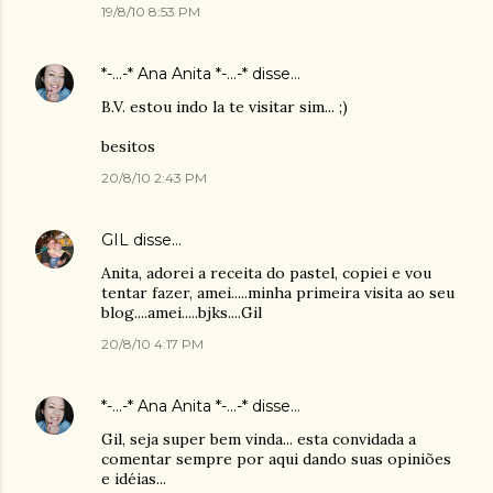
19/8/10 8:53 PM
*-...-* Ana Anita *-...-*
disse…
B.V. estou indo la te visitar sim... ;)
besitos
20/8/10 2:43 PM
GIL
disse…
Anita, adorei a receita do pastel, copiei e vou
tentar fazer, amei.....minha primeira visita ao seu
blog....amei.....bjks....Gil
20/8/10 4:17 PM
*-...-* Ana Anita *-...-*
disse…
Gil, seja super bem vinda... esta convidada a
comentar sempre por aqui dando suas opiniões
e idéias...