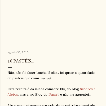
agosto 18, 2010
10 PASTÉIS...
Não, não fui fazer lanche lá não... foi quase a quantidade
de pastéis que comi..
hómay!
Esta receita é da minha comadre Elo, do Blog
Sabores e
Afetos
, mas
vi no Blog do
Daniel
, e não me aguentei...
Até comentei semana passada, da incontrolável vontade