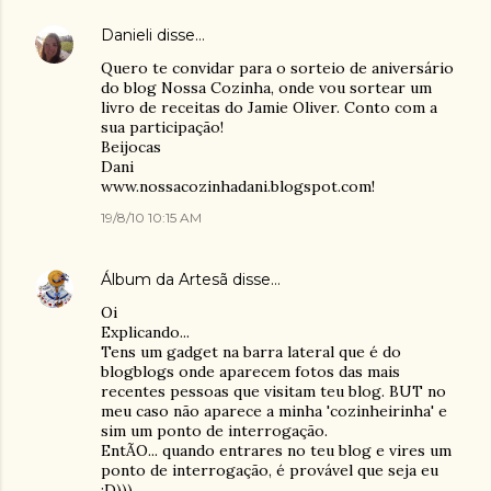
Danieli
disse…
Quero te convidar para o sorteio de aniversário
do blog Nossa Cozinha, onde vou sortear um
livro de receitas do Jamie Oliver. Conto com a
sua participação!
Beijocas
Dani
www.nossacozinhadani.blogspot.com!
19/8/10 10:15 AM
Álbum da Artesã
disse…
Oi
Explicando...
Tens um gadget na barra lateral que é do
blogblogs onde aparecem fotos das mais
recentes pessoas que visitam teu blog. BUT no
meu caso não aparece a minha 'cozinheirinha' e
sim um ponto de interrogação.
EntÃO... quando entrares no teu blog e vires um
ponto de interrogação, é provável que seja eu
:D)))