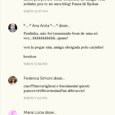
selinho pra vc no meu blog! Passa lá! Bjokas
19/8/10 12:37 PM
*-...-* Ana Anita *-...-*
disse…
Paulinha...não foi tuuuuuudo bem de uma só
vez....kkkkkkkkkkk...quase!
vou la pegar sim, amiga obrigada pelo carinho!
besitos
19/8/10 12:56 PM
Federica Simoni
disse…
ciao!!!!!meravigliosi e buonissimi questi
panzerotti!bravissima!!un abbraccio!
19/8/10 7:02 PM
Maria Lúcia
disse…