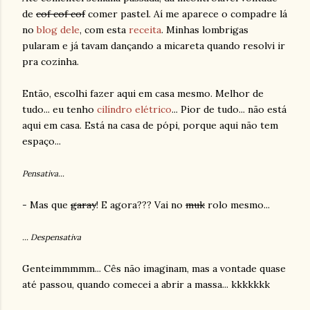
de
cof cof cof
comer pastel. Aí me aparece o compadre lá
no
blog dele
, com esta
receita
. Minhas lombrigas
pularam e já tavam dançando a micareta quando resolvi ir
pra cozinha.
Então, escolhi fazer aqui em casa mesmo. Melhor de
tudo... eu tenho
cilíndro elétrico
... Pior de tudo... não está
aqui em casa. Está na casa de pópi, porque aqui não tem
espaço...
Pensativa...
- Mas que
garay
! E agora??? Vai no
muk
rolo mesmo...
... Despensativa
Genteimmmmm... Cês não imaginam, mas a vontade quase
até passou, quando comecei a abrir a massa... kkkkkkk