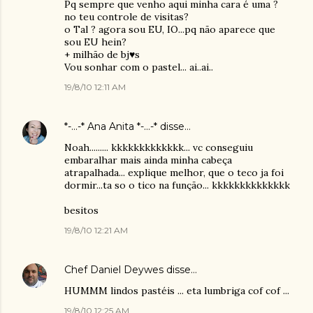
Pq sempre que venho aqui minha cara é uma ?
no teu controle de visitas?
o Tal ? agora sou EU, IO...pq não aparece que
sou EU hein?
+ milhão de bj♥s
Vou sonhar com o pastel... ai..ai..
19/8/10 12:11 AM
*-...-* Ana Anita *-...-*
disse…
Noah......... kkkkkkkkkkkkk... vc conseguiu
embaralhar mais ainda minha cabeça
atrapalhada... explique melhor, que o teco ja foi
dormir...ta so o tico na função... kkkkkkkkkkkkkk
besitos
19/8/10 12:21 AM
Chef Daniel Deywes
disse…
HUMMM lindos pastéis ... eta lumbriga cof cof ...
19/8/10 12:25 AM