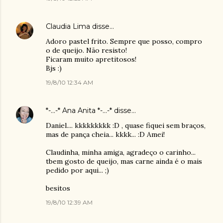
Claudia Lima
disse…
Adoro pastel frito. Sempre que posso, compro
o de queijo. Não resisto!
Ficaram muito apretitosos!
Bjs :)
19/8/10 12:34 AM
*-...-* Ana Anita *-...-*
disse…
Daniel.... kkkkkkkkk :D , quase fiquei sem braços,
mas de pança cheia... kkkk... :D Amei!
Claudinha, minha amiga, agradeço o carinho...
tbem gosto de queijo, mas carne ainda é o mais
pedido por aqui... ;)
besitos
19/8/10 12:39 AM