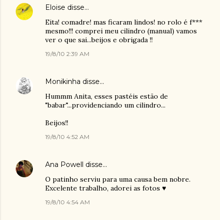
Eloise
disse…
Eita! comadre! mas ficaram lindos! no rolo é f***
mesmo!!! comprei meu cilindro (manual) vamos
ver o que sai...beijos e obrigada !!
19/8/10 2:39 AM
Monikinha
disse…
Hummm Anita, esses pastéis estão de
"babar"...providenciando um cilindro...
Beijos!!
19/8/10 4:52 AM
Ana Powell
disse…
O patinho serviu para uma causa bem nobre.
Excelente trabalho, adorei as fotos ♥
19/8/10 4:54 AM