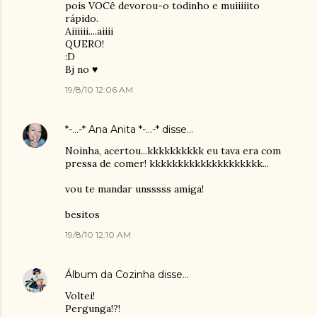
pois VOCê devorou-o todinho e muiiiiito
rápido.
Aiiiiii....aiiii
QUERO!
:D
Bj no ♥
19/8/10 12:06 AM
*-...-* Ana Anita *-...-*
disse…
Noinha, acertou...kkkkkkkkkk eu tava era com
pressa de comer! kkkkkkkkkkkkkkkkkkkk...
vou te mandar unsssss amiga!
besitos
19/8/10 12:10 AM
Álbum da Cozinha
disse…
Voltei!
Pergunga!?!