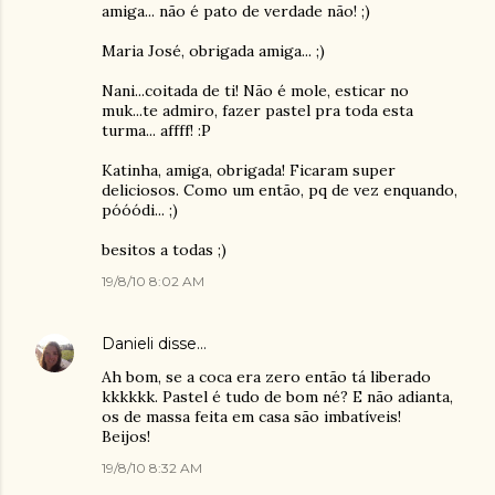
amiga... não é pato de verdade não! ;)
Maria José, obrigada amiga... ;)
Nani...coitada de ti! Não é mole, esticar no
muk...te admiro, fazer pastel pra toda esta
turma... affff! :P
Katinha, amiga, obrigada! Ficaram super
deliciosos. Como um então, pq de vez enquando,
póóódi... ;)
besitos a todas ;)
19/8/10 8:02 AM
Danieli
disse…
Ah bom, se a coca era zero então tá liberado
kkkkkk. Pastel é tudo de bom né? E não adianta,
os de massa feita em casa são imbatíveis!
Beijos!
19/8/10 8:32 AM