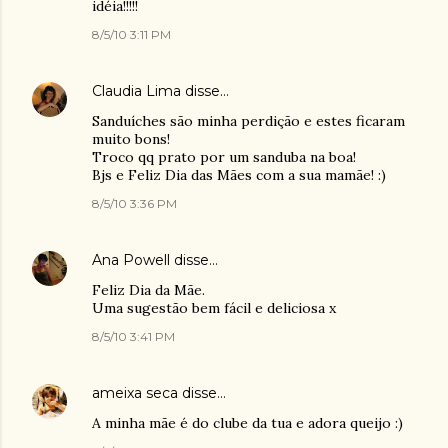
idéia!!!!!
8/5/10 3:11 PM
Claudia Lima
disse…
Sanduíches são minha perdição e estes ficaram
muito bons!
Troco qq prato por um sanduba na boa!
Bjs e Feliz Dia das Mães com a sua mamãe! :)
8/5/10 3:36 PM
Ana Powell
disse…
Feliz Dia da Mãe.
Uma sugestão bem fácil e deliciosa x
8/5/10 3:41 PM
ameixa seca
disse…
A minha mãe é do clube da tua e adora queijo :)