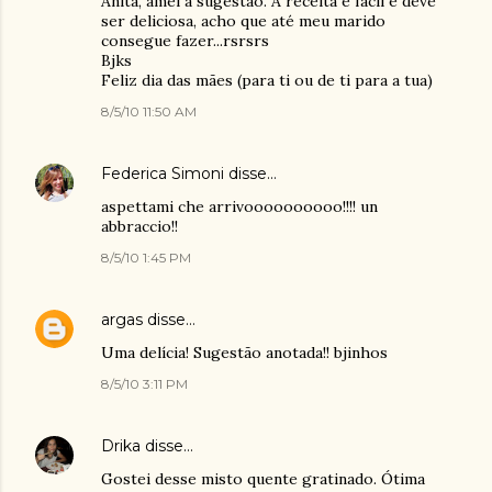
Anita, amei a sugestão. A receita é fácil e deve
ser deliciosa, acho que até meu marido
consegue fazer...rsrsrs
Bjks
Feliz dia das mães (para ti ou de ti para a tua)
8/5/10 11:50 AM
Federica Simoni
disse…
aspettami che arrivoooooooooo!!!! un
abbraccio!!
8/5/10 1:45 PM
argas
disse…
Uma delícia! Sugestão anotada!! bjinhos
8/5/10 3:11 PM
Drika
disse…
Gostei desse misto quente gratinado. Ótima