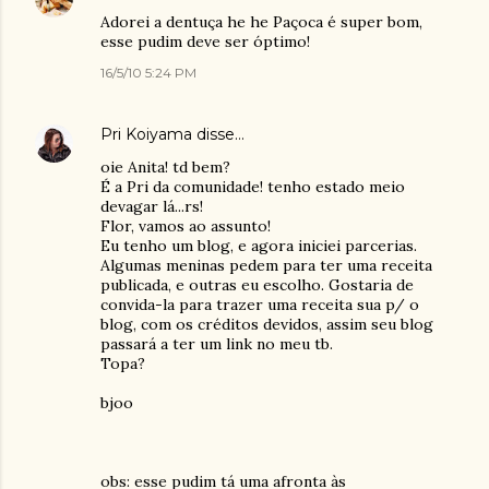
Adorei a dentuça he he Paçoca é super bom,
esse pudim deve ser óptimo!
16/5/10 5:24 PM
Pri Koiyama
disse…
oie Anita! td bem?
É a Pri da comunidade! tenho estado meio
devagar lá...rs!
Flor, vamos ao assunto!
Eu tenho um blog, e agora iniciei parcerias.
Algumas meninas pedem para ter uma receita
publicada, e outras eu escolho. Gostaria de
convida-la para trazer uma receita sua p/ o
blog, com os créditos devidos, assim seu blog
passará a ter um link no meu tb.
Topa?
bjoo
obs: esse pudim tá uma afronta às