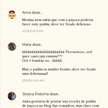
Anna
disse…
Menina nem sabia que com a paçoca poderia
fazer este pudim, deve ter ficado delicioso.
20/5/10 8:11 PM
Maria
disse…
kkkkkkkkkkkkkkkkkkkkkk Terenciooo...ocê
quer casá cum euuuuu???
Ocê é bunitão so... kkkkk
Mas o pudim ta muiiito bonito..deve ter ficado
uma deliciaaaaa!!
23/5/10 9:49 AM
Jéssica Roberta
disse…
Anita gostaria de postar sua receita de pudim
de paçoca no blog das comadres, mas claro com