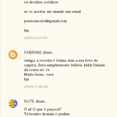
os devidos créditos
se vc aceitar me mande um email
jessicanextel@gmail.com
bjs
25/5/10 5:32 PM
FABRINE
disse…
Amiga, a receita é ótima, mas a sua foto de
caipira...Está simplismente hilária. kkkk Dimais
da conta sô. rs
Muito bom... rsrs
bjs
27/5/10 11:48 AM
RUTE
disse…
Ó ai! O que é paçoca!?
Tá bonito demais o pudim.