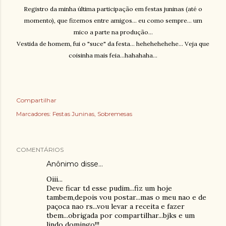
Registro da minha última participação em festas juninas (até o
momento), que fizemos entre amigos... eu como sempre... um
mico a parte na produção...
Vestida de homem, fui o "suce" da festa... hehehehehehe... Veja que
coisinha mais feia...hahahaha...
Compartilhar
Marcadores:
Festas Juninas
Sobremesas
COMENTÁRIOS
Anônimo disse…
Oiii...
Deve ficar td esse pudim...fiz um hoje
tambem,depois vou postar...mas o meu nao e de
paçoca nao rs...vou levar a receita e fazer
tbem...obrigada por compartilhar...bjks e um
lindo domingo!!!