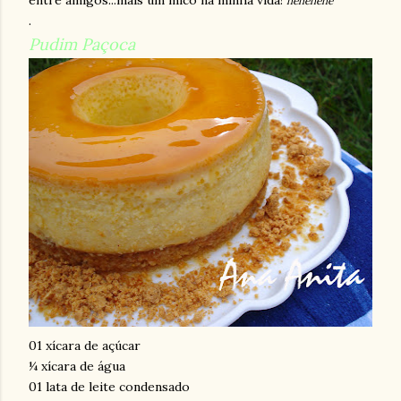
entre amigos...mais um mico na minha vida!
hehehehe
.
Pudim Paçoca
01 xícara de açúcar
¼ xícara de água
01 lata de leite condensado