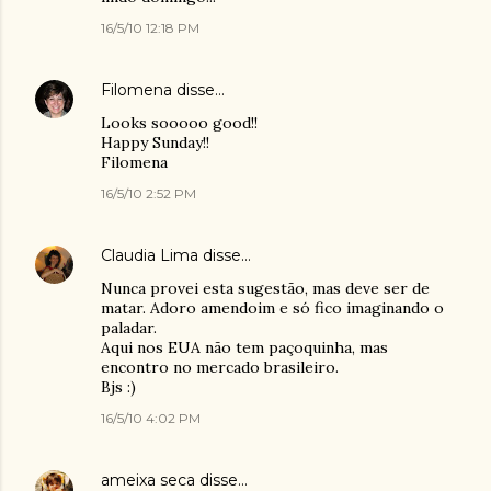
16/5/10 12:18 PM
Filomena
disse…
Looks sooooo good!!
Happy Sunday!!
Filomena
16/5/10 2:52 PM
Claudia Lima
disse…
Nunca provei esta sugestão, mas deve ser de
matar. Adoro amendoim e só fico imaginando o
paladar.
Aqui nos EUA não tem paçoquinha, mas
encontro no mercado brasileiro.
Bjs :)
16/5/10 4:02 PM
ameixa seca
disse…