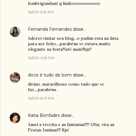
lombriguinhas! q lindooooooooooo
16/5/10 6:19 PM
Fernanda Fernandes
disse…
Adorei visitar seu blog...o pudim esta na lista
para ser feito....parabéns vc estava muito
elegante na festa!!!até mais!!bjs!!
16/5/10 6:59 PM
doce é tudo de bom
disse…
divino. maravilhoso como tudo que vc
faz....parabéns.
16/5/10 8:31 PM
Katia Bonfadini
disse…
Amei a receita e as fantasias!!!!! Uhu, viva as
Festas Juninas!!!! Bjs!