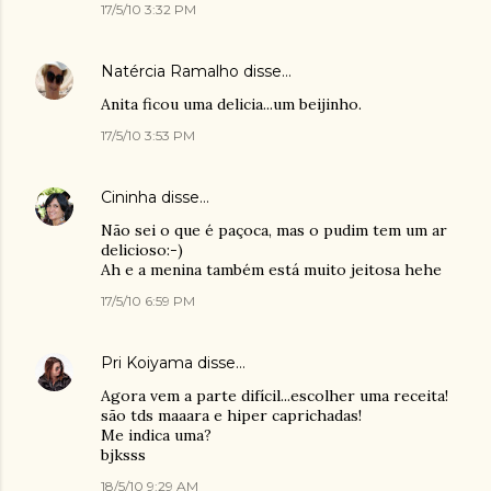
17/5/10 3:32 PM
Natércia Ramalho
disse…
Anita ficou uma delicia...um beijinho.
17/5/10 3:53 PM
Cininha
disse…
Não sei o que é paçoca, mas o pudim tem um ar
delicioso:-)
Ah e a menina também está muito jeitosa hehe
17/5/10 6:59 PM
Pri Koiyama
disse…
Agora vem a parte difícil...escolher uma receita!
são tds maaara e hiper caprichadas!
Me indica uma?
bjksss
18/5/10 9:29 AM