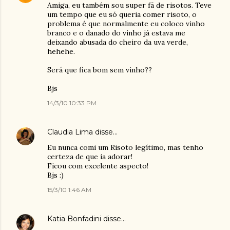
Amiga, eu também sou super fã de risotos. Teve
um tempo que eu só queria comer risoto, o
problema é que normalmente eu coloco vinho
branco e o danado do vinho já estava me
deixando abusada do cheiro da uva verde,
hehehe.
Será que fica bom sem vinho??
Bjs
14/3/10 10:33 PM
Claudia Lima
disse…
Eu nunca comi um Risoto legítimo, mas tenho
certeza de que ia adorar!
Ficou com excelente aspecto!
Bjs :)
15/3/10 1:46 AM
Katia Bonfadini
disse…