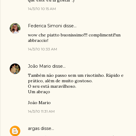
que este eu ia gostar :)
14/3/10 10:15 AM
Federica Simoni
disse…
wow che piatto buonissimo!!!! complimenti!!un
abbraccio!
14/3/10 10:33 AM
João Mario
disse…
Também não passo sem um risotinho. Rápido e
prático, além de muito gostoso.
O seu está maravilhoso.
Um abraço
João Mario
14/3/10 11:31 AM
argas
disse…