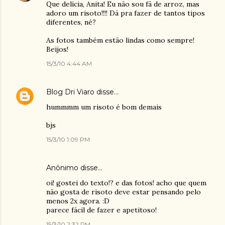
Que delícia, Anita! Eu não sou fã de arroz, mas
adoro um risoto!!!! Dá pra fazer de tantos tipos
diferentes, né?
As fotos também estão lindas como sempre!
Beijos!
15/3/10 4:44 AM
Blog Dri Viaro
disse…
hummmm um risoto é bom demais
bjs
15/3/10 1:09 PM
Anônimo disse…
oi! gostei do texto!? e das fotos! acho que quem
não gosta de risoto deve estar pensando pelo
menos 2x agora. :D
parece fácil de fazer e apetitoso!
15/3/10 2:32 PM