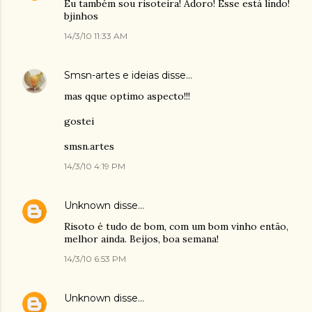
Eu também sou risoteira! Adoro! Esse está lindo!
bjinhos
14/3/10 11:33 AM
Smsn-artes e ideias
disse…
mas qque optimo aspecto!!!
gostei
smsn.artes
14/3/10 4:19 PM
Unknown
disse…
Risoto é tudo de bom, com um bom vinho então,
melhor ainda. Beijos, boa semana!
14/3/10 6:53 PM
Unknown
disse…