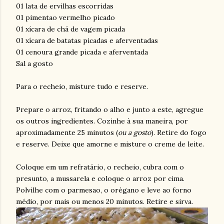
01 lata de ervilhas escorridas
01 pimentao vermelho picado
01 xícara de chá de vagem picada
01 xícara de batatas picadas e aferventadas
01 cenoura grande picada e aferventada
Sal a gosto
Para o recheio, misture tudo e reserve.
Prepare o arroz, fritando o alho e junto a este, agregue
os outros ingredientes. Cozinhe à sua maneira, por
aproximadamente 25 minutos (
ou a gosto
). Retire do fogo
e reserve. Deixe que amorne e misture o creme de leite.
Coloque em um refratário, o recheio, cubra com o
presunto, a mussarela e coloque o arroz por cima.
Polvilhe com o parmesao, o orégano e leve ao forno
médio, por mais ou menos 20 minutos. Retire e sirva.