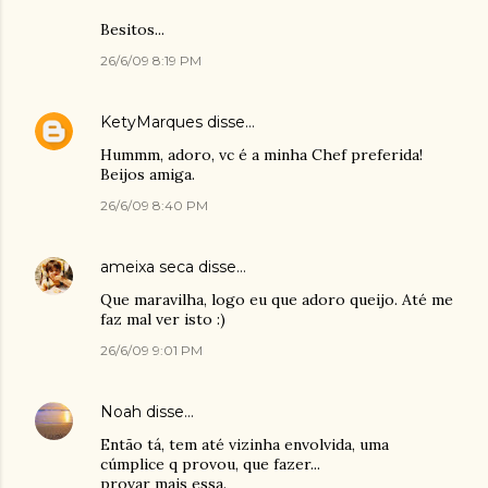
Besitos...
26/6/09 8:19 PM
KetyMarques
disse…
Hummm, adoro, vc é a minha Chef preferida!
Beijos amiga.
26/6/09 8:40 PM
ameixa seca
disse…
Que maravilha, logo eu que adoro queijo. Até me
faz mal ver isto :)
26/6/09 9:01 PM
Noah
disse…
Então tá, tem até vizinha envolvida, uma
cúmplice q provou, que fazer...
provar mais essa.