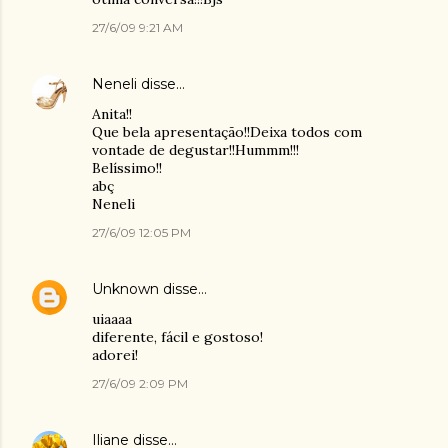
27/6/09 9:21 AM
Neneli
disse…
Anita!!
Que bela apresentação!!Deixa todos com
vontade de degustar!!Hummm!!!
Belíssimo!!
abç
Neneli
27/6/09 12:05 PM
Unknown
disse…
uiaaaa
diferente, fácil e gostoso!
adorei!
27/6/09 2:09 PM
Iliane
disse…