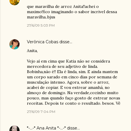
que maravilha de arroz Anita!!achei o
maximo!fico imaginando o sabor incrivel dessa
maravilha..bjus
27/6/09 5:03 PM
Verônica Cobas
disse…
Anita,
Vejo aí em cima que Katia não se considera
merecedora de seu adjetivo de linda.
Bobinha,não é!! Ela é linda, sim. E ainda mantem
um corpo sarado em cinco dias por semana de
musculação intenso. Agora, sobre o arroz,
acabei de copiar. E vou estrear amanhá, no
almoço de domingo. Na verdade,cozinho muito
pouco, mas quando faço gosto de estrear novas
receitas. Depois te conto o resultado. besos. Vê
27/6/09 7:04 PM
*-...-* Ana Anita *-...-*
disse…