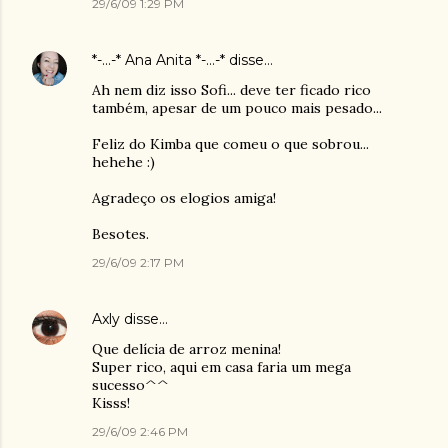
29/6/09 1:29 PM
*-...-* Ana Anita *-...-*
disse…
Ah nem diz isso Sofi... deve ter ficado rico
também, apesar de um pouco mais pesado...
Feliz do Kimba que comeu o que sobrou...
hehehe :)
Agradeço os elogios amiga!
Besotes.
29/6/09 2:17 PM
Axly
disse…
Que delícia de arroz menina!
Super rico, aqui em casa faria um mega
sucesso^^
Kisss!
29/6/09 2:46 PM