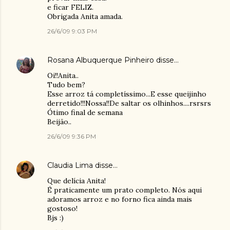
e ficar FELIZ.
Obrigada Anita amada.
26/6/09 9:03 PM
Rosana Albuquerque Pinheiro
disse…
Oi!!Anita..
Tudo bem?
Esse arroz tá completíssimo...E esse queijinho
derretido!!!Nossa!!De saltar os olhinhos....rsrsrs
Ótimo final de semana
Beijão..
26/6/09 9:36 PM
Claudia Lima
disse…
Que delícia Anita!
É praticamente um prato completo. Nós aqui
adoramos arroz e no forno fica ainda mais
gostoso!
Bjs :)