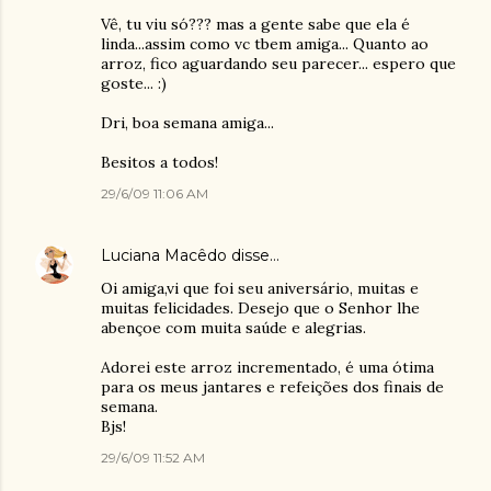
Vê, tu viu só??? mas a gente sabe que ela é
linda...assim como vc tbem amiga... Quanto ao
arroz, fico aguardando seu parecer... espero que
goste... :)
Dri, boa semana amiga...
Besitos a todos!
29/6/09 11:06 AM
Luciana Macêdo
disse…
Oi amiga,vi que foi seu aniversário, muitas e
muitas felicidades. Desejo que o Senhor lhe
abençoe com muita saúde e alegrias.
Adorei este arroz incrementado, é uma ótima
para os meus jantares e refeições dos finais de
semana.
Bjs!
29/6/09 11:52 AM