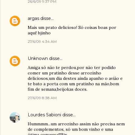
26/6/09 9:37 PM
argas
disse…
Mais um prato delicioso! Só coisas boas por
aqui! bjinho
27/6/09 4:34 AM
Unknown
disse…
Amiga só não te perdou,por não ter podido
comer um pratinho desse arrozinho
deliciosos,um dia destes ainda apanho o avião e
te bato a porta com um pratinho na mão,bom
fim de semana,beijokas doces.
27/6/09 8:38 AM
Lourdes Sabioni
disse…
Hummmm...um arrozinho assim não precisa nem
de complementos, só um bom vinho e uma
ótima conversa!!!Bjs