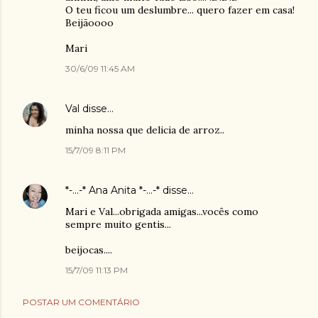
O teu ficou um deslumbre... quero fazer em casa!
Beijãoooo
Mari
30/6/09 11:45 AM
Val
disse…
minha nossa que delicia de arroz..
15/7/09 8:11 PM
*-...-* Ana Anita *-...-*
disse…
Mari e Val...obrigada amigas...vocês como
sempre muito gentis...
beijocas....
15/7/09 11:13 PM
POSTAR UM COMENTÁRIO