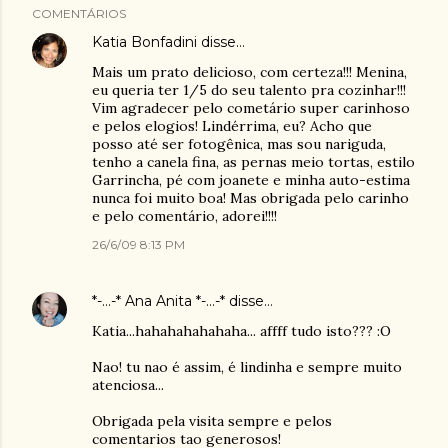
COMENTÁRIOS
Katia Bonfadini
disse…
Mais um prato delicioso, com certeza!!! Menina,
eu queria ter 1/5 do seu talento pra cozinhar!!!
Vim agradecer pelo cometário super carinhoso
e pelos elogios! Lindérrima, eu? Acho que
posso até ser fotogênica, mas sou nariguda,
tenho a canela fina, as pernas meio tortas, estilo
Garrincha, pé com joanete e minha auto-estima
nunca foi muito boa! Mas obrigada pelo carinho
e pelo comentário, adorei!!!!
26/6/09 8:13 PM
*-...-* Ana Anita *-...-*
disse…
Katia...hahahahahahaha... affff tudo isto??? :O
Nao! tu nao é assim, é lindinha e sempre muito
atenciosa...
Obrigada pela visita sempre e pelos
comentarios tao generosos!