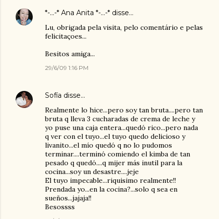
*-...-* Ana Anita *-...-*
disse…
Lu, obrigada pela visita, pelo comentário e pelas
felicitaçoes...
Besitos amiga...
29/6/09 1:16 PM
Sofía
disse…
Realmente lo hice...pero soy tan bruta....pero tan
bruta q lleva 3 cucharadas de crema de leche y
yo puse una caja entera...quedó rico...pero nada
q ver con el tuyo...el tuyo quedo delicioso y
livanito...el mío quedó q no lo pudomos
terminar....terminó comiendo el kimba de tan
pesado q quedó....q mijer más inutil para la
cocina...soy un desastre....jeje
El tuyo impecable...riquisimo realmente!!
Prendada yo...en la cocina?...solo q sea en
sueños...jajaja!!
Besossss