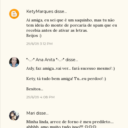
KetyMarques
disse…
Ai amiga, eu sei que é um saquinho, mas tu não
tem ideia do monte de porcaria de spam que eu
recebia antes de ativar as letras.
Beijos :)
29/6/09 3:12 PM
*-...-* Ana Anita *-...-*
disse…
Axly, faz amiga...vai ver... fará sucesso mesmo! :)
Kety, tá tudo bem amiga! Tu...eu perdoo! :)
Besitos...
29/6/09 4:08 PM
Mari
disse…
Minha linda, arroz de forno é meu predileto....
ahhhh, amo muito tudo isso!!!! :D:D:D