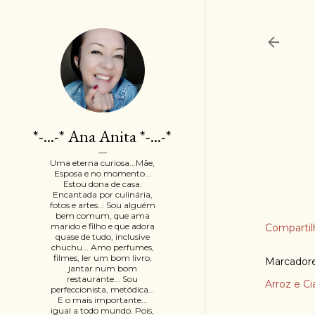
*-...-* Ana Anita *-...-*
Uma eterna curiosa...Mãe,
Esposa e no momento...
Estou dona de casa.
Encantada por culinária,
fotos e artes... Sou alguém
bem comum, que ama
marido e filho e que adora
Compartil
quase de tudo, inclusive
chuchu... Amo perfumes,
filmes, ler um bom livro,
Marcador
jantar num bom
restaurante... Sou
Arroz e Ci
perfeccionista, metódica...
E o mais importante...
igual a todo mundo. Pois,