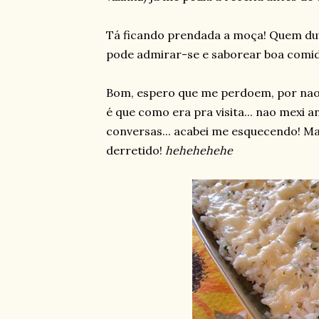
Tá ficando prendada a moça! Quem duvi
pode admirar-se e saborear boa comida
Bom, espero que me perdoem, por nao t
é que como era pra visita... nao mexi 
conversas... acabei me esquecendo! Mas
derretido!
hehehehehe