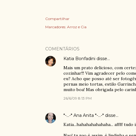
Compartilhar
Marcadores:
Arroz e Cia
COMENTÁRIOS
Katia Bonfadini
disse…
Mais um prato delicioso, com certez
cozinhar!!! Vim agradecer pelo come
eu? Acho que posso até ser fotogêni
pernas meio tortas, estilo Garrinch
muito boa! Mas obrigada pelo carinh
26/6/09 8:13 PM
*-...-* Ana Anita *-...-*
disse…
Katia...hahahahahahaha... affff tudo 
Nao! tu nao é assim, é lindinha e se