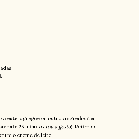
tadas
da
.
o a este, agregue os outros ingredientes.
amente 25 minutos (
ou a gosto
). Retire do
ture o creme de leite.