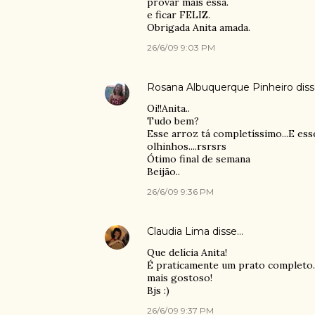
provar mais essa.
e ficar FELIZ.
Obrigada Anita amada.
26/6/09 9:03 PM
Rosana Albuquerque Pinheiro
dis
Oi!!Anita..
Tudo bem?
Esse arroz tá completíssimo...E esse
olhinhos....rsrsrs
Ótimo final de semana
Beijão..
26/6/09 9:36 PM
Claudia Lima
disse…
Que delícia Anita!
É praticamente um prato completo. 
mais gostoso!
Bjs :)
26/6/09 9:37 PM