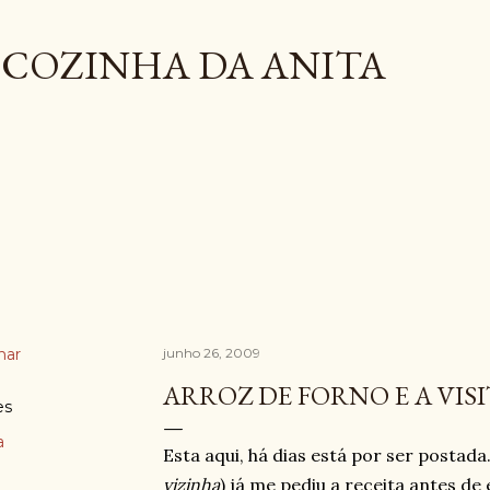
Pular para o conteúdo principal
COZINHA DA ANITA
har
junho 26, 2009
ARROZ DE FORNO E A VIS
es
a
Esta aqui, há dias está por ser postada.
vizinha
) já me pediu a receita antes de 