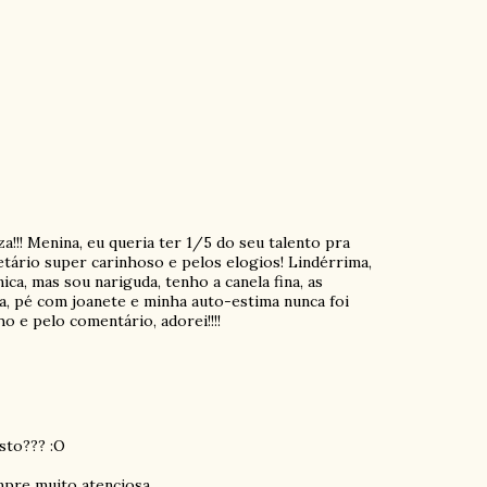
a!!! Menina, eu queria ter 1/5 do seu talento pra
tário super carinhoso e pelos elogios! Lindérrima,
ca, mas sou nariguda, tenho a canela fina, as
a, pé com joanete e minha auto-estima nunca foi
o e pelo comentário, adorei!!!!
isto??? :O
mpre muito atenciosa...