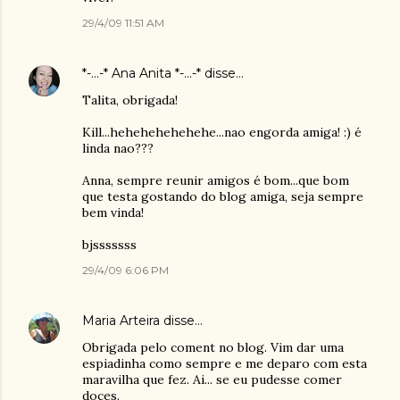
29/4/09 11:51 AM
*-...-* Ana Anita *-...-*
disse…
Talita, obrigada!
Kill...hehehehehehehe...nao engorda amiga! :) é
linda nao???
Anna, sempre reunir amigos é bom...que bom
que testa gostando do blog amiga, seja sempre
bem vinda!
bjsssssss
29/4/09 6:06 PM
Maria Arteira
disse…
Obrigada pelo coment no blog. Vim dar uma
espiadinha como sempre e me deparo com esta
maravilha que fez. Ai... se eu pudesse comer
doces.