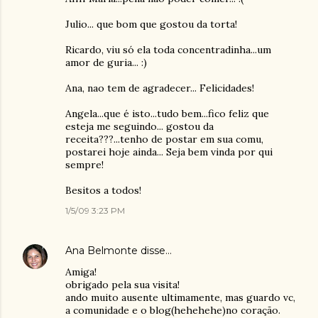
Julio... que bom que gostou da torta!
Ricardo, viu só ela toda concentradinha...um
amor de guria... :)
Ana, nao tem de agradecer... Felicidades!
Angela...que é isto...tudo bem...fico feliz que
esteja me seguindo... gostou da
receita???...tenho de postar em sua comu,
postarei hoje ainda... Seja bem vinda por qui
sempre!
Besitos a todos!
1/5/09 3:23 PM
Ana Belmonte
disse…
Amiga!
obrigado pela sua visita!
ando muito ausente ultimamente, mas guardo vc,
a comunidade e o blog(hehehehe)no coração.