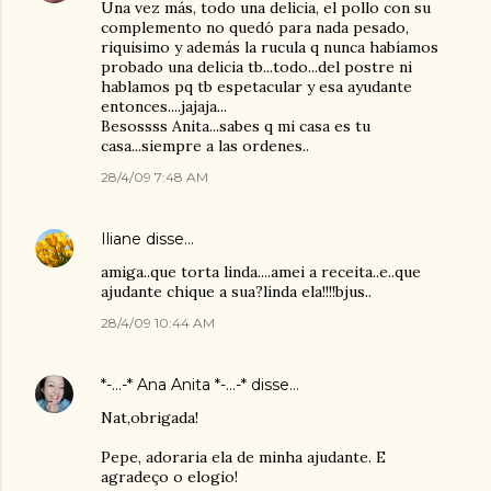
Una vez más, todo una delicia, el pollo con su
complemento no quedó para nada pesado,
riquisimo y además la rucula q nunca habíamos
probado una delicia tb...todo...del postre ni
hablamos pq tb espetacular y esa ayudante
entonces....jajaja...
Besossss Anita...sabes q mi casa es tu
casa...siempre a las ordenes..
28/4/09 7:48 AM
Iliane
disse…
amiga..que torta linda....amei a receita..e..que
ajudante chique a sua?linda ela!!!!bjus..
28/4/09 10:44 AM
*-...-* Ana Anita *-...-*
disse…
Nat,obrigada!
Pepe, adoraria ela de minha ajudante. E
agradeço o elogio!