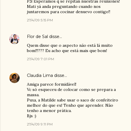
P.S Esperamos q se repitan nuestras reuniones!
Mati yá anda preguntando cuando nos
juntaremos para cocinar denuevo contigo!!
27/4/09 5:15 PM
Flor de Sal
disse…
Quem disse que o aspecto não está lá muito
bom!!!??? Eu acho que está mais que bom!
27/4/09 7:01 PM
Claudia Lima
disse…
Amiga parece formidável!
Vc só esqueceu de colocar como se prepara a
massa.
Puxa, a Matilde sabe usar o saco de confeiteiro
melhor do que eu! Tenho que aprender. Não
tenho a menor prática.
Bjs :)
27/4/09 9:11 PM