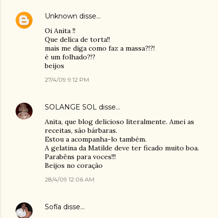
Unknown
disse…
Oi Anita !!
Que delíca de torta!!
mais me diga como faz a massa?!?!
é um folhado?!?
beijos
27/4/09 9:12 PM
SOLANGE SOL
disse…
Anita, que blog delicioso literalmente. Amei as
receitas, são bárbaras.
Estou a acompanha-lo também.
A gelatina da Matilde deve ter ficado muito boa.
Parabêns para voces!!!
Beijos no coração
28/4/09 12:06 AM
Sofía
disse…