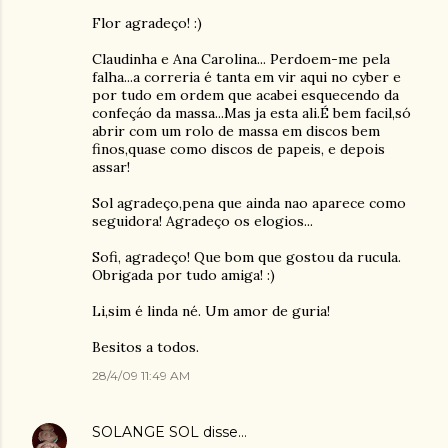
Flor agradeço! :)
Claudinha e Ana Carolina... Perdoem-me pela
falha...a correria é tanta em vir aqui no cyber e
por tudo em ordem que acabei esquecendo da
confeçáo da massa...Mas ja esta ali.É bem facil,só
abrir com um rolo de massa em discos bem
finos,quase como discos de papeis, e depois
assar!
Sol agradeço,pena que ainda nao aparece como
seguidora! Agradeço os elogios...
Sofi, agradeço! Que bom que gostou da rucula.
Obrigada por tudo amiga! :)
Li,sim é linda né. Um amor de guria!
Besitos a todos.
28/4/09 11:49 AM
SOLANGE SOL
disse…