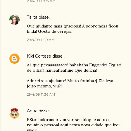
29/4/09 11:03 AM
Talita
disse…
Que ajudante mais graciosa! A sobremesa ficou
linda! Gosto de cerejas.
29/4/09 11:10 AM
Kiki Cortese
disse…
Ai, que pecaaaaaaado! hahahaha Engordei 7kg só
de olhar! haiueaheahuie Que delícia!
Adorei sua ajudante! Muito fofinha :} Ela leva
jeito mesmo, viu?!
29/4/09 11:36 AM
Anna
disse…
EStou adorando vim ver seu blog, e adoro
reunir o pessoal aqui nesta nova cidade que irei
viver.