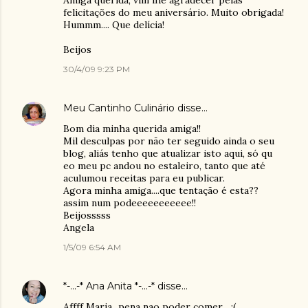
Amiga querida, vim lhe agradecer pelas
felicitações do meu aniversário. Muito obrigada!
Hummm.... Que delícia!
Beijos
30/4/09 9:23 PM
Meu Cantinho Culinário
disse…
Bom dia minha querida amiga!!
Mil desculpas por não ter seguido ainda o seu
blog, aliás tenho que atualizar isto aqui, só qu
eo meu pc andou no estaleiro, tanto que até
aculumou receitas para eu publicar.
Agora minha amiga....que tentação é esta??
assim num podeeeeeeeeeee!!
Beijosssss
Angela
1/5/09 6:54 AM
*-...-* Ana Anita *-...-*
disse…
Affff Maria...pena nao poder comer... :(