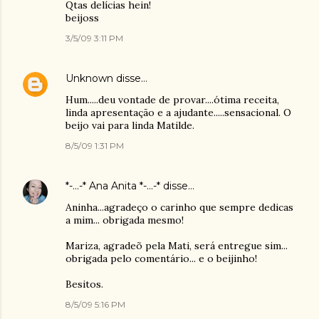
Qtas delícias hein!
beijoss
3/5/09 3:11 PM
Unknown
disse…
Hum.....deu vontade de provar....ótima receita,
linda apresentação e a ajudante.....sensacional. O
beijo vai para linda Matilde.
8/5/09 1:31 PM
*-...-* Ana Anita *-...-*
disse…
Aninha...agradeço o carinho que sempre dedicas
a mim... obrigada mesmo!
Mariza, agradeõ pela Mati, será entregue sim...
obrigada pelo comentário... e o beijinho!
Besitos.
8/5/09 5:16 PM