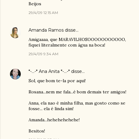
Beijos
29/4/09 12:15 AM
Amanda Ramos
disse…
Amigaaaa, que MARAVILHOSOOOOOOOOOOO,
fiquei literalmente com água na boca!
29/4/09 9:34 AM
*-...-* Ana Anita *-...-*
disse…
Sol, que bom te-la por aqui!
Rosana...nem me fala...é bom demais ter amigos!
Anna, ela nao é minha filha, mas gosto como se
fosse... ela é linda sim!
Amanda...hehehehehehe!
Besitos!