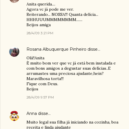
Anita querida....
Agora vc já pode me ver.
Reiterando... NOSSA!!! Quanta delícia...
HHHUUUMMMMMMMM.......
Beijos amiga
28/4/09 3:21 PM
Rosana Albuquerque Pinheiro
disse…
Olá!!Anita
È muito bom ver que vc já está bem instalada e
com bons amigos a degustar suas delícias..E
arrumastes uma preciosa ajudante,hein?
Maravilhosa torta!!!
Fique com Deus.
Beijos
28/4/09 9:57 PM
Anna
disse…
Muito legal sua filha já iniciando na cozinha, boa
receita e linda ajudante