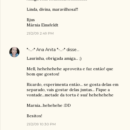
Linda, divina, maravilhosa!!!
Bjus
Márnia Einsfeldt
21/2/09 2:49 PM
*-...-* Ana Anita *-...-*
disse…
Laurinha, obrigada amiga... ;)
Mell, hehehehehe aproveita e faz então! que
bom que gostou!
Ricardo, experimenta então... se gosta delas em
separado, vais gostar delas juntas... Fique a
vontade...metade da torta é sua! hehehehehe
Marnia...hehehehe :DD
Besitos!
21/2/09 10:30 PM