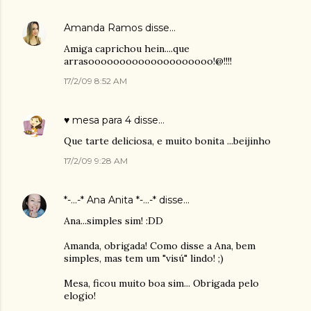
Amanda Ramos
disse…
Amiga caprichou hein....que
arrasoooooooooooooooooooo!@!!!!
17/2/09 8:52 AM
♥ mesa para 4
disse…
Que tarte deliciosa, e muito bonita ...beijinho
17/2/09 9:28 AM
*-...-* Ana Anita *-...-*
disse…
Ana...simples sim! :DD
Amanda, obrigada! Como disse a Ana, bem
simples, mas tem um "visú" lindo! ;)
Mesa, ficou muito boa sim... Obrigada pelo
elogio!