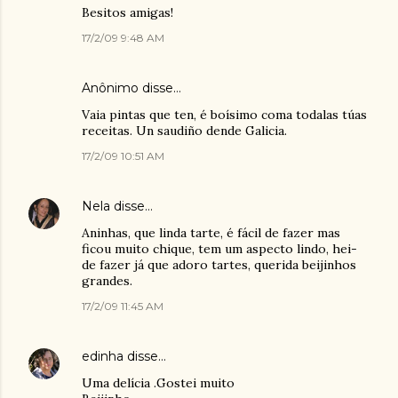
Besitos amigas!
17/2/09 9:48 AM
Anônimo disse…
Vaia pintas que ten, é boísimo coma todalas túas
receitas. Un saudiño dende Galicia.
17/2/09 10:51 AM
Nela
disse…
Aninhas, que linda tarte, é fácil de fazer mas
ficou muito chique, tem um aspecto lindo, hei-
de fazer já que adoro tartes, querida beijinhos
grandes.
17/2/09 11:45 AM
edinha
disse…
Uma delícia .Gostei muito