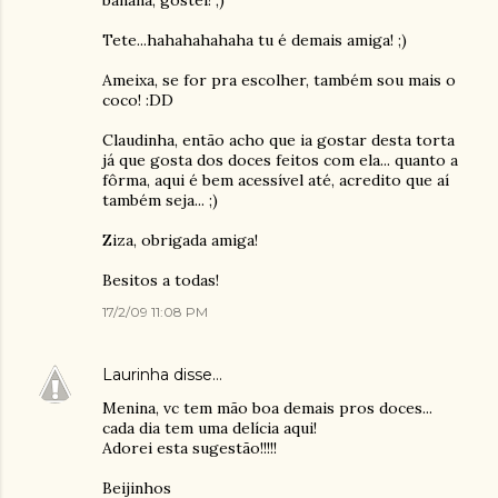
banana, gostei! ;)
Tete...hahahahahaha tu é demais amiga! ;)
Ameixa, se for pra escolher, também sou mais o
coco! :DD
Claudinha, então acho que ia gostar desta torta
já que gosta dos doces feitos com ela... quanto a
fôrma, aqui é bem acessível até, acredito que aí
também seja... ;)
Ziza, obrigada amiga!
Besitos a todas!
17/2/09 11:08 PM
Laurinha
disse…
Menina, vc tem mão boa demais pros doces...
cada dia tem uma delícia aqui!
Adorei esta sugestão!!!!!
Beijinhos