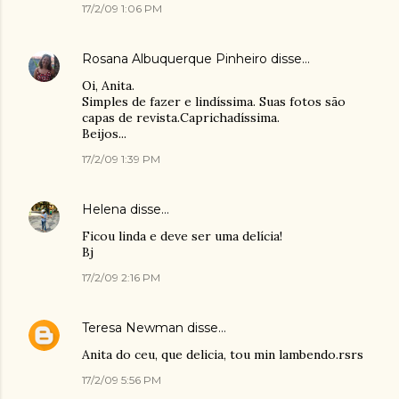
17/2/09 1:06 PM
Rosana Albuquerque Pinheiro
disse…
Oi, Anita.
Simples de fazer e lindíssima. Suas fotos são
capas de revista.Caprichadíssima.
Beijos...
17/2/09 1:39 PM
Helena
disse…
Ficou linda e deve ser uma delícia!
Bj
17/2/09 2:16 PM
Teresa Newman
disse…
Anita do ceu, que delicia, tou min lambendo.rsrs
17/2/09 5:56 PM