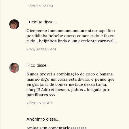
19/2/09 9:23 PM
Lucinha
disse…
Oieeeeeee hummmmmmmmm entrar aqui fico
perdidinha hehehe quero comer tudo e fazer
tudo... beijinhos linda e um excelente carnaval....
20/2/09 12:05 AM
Rico
disse…
Nunca provei a combinação de coco e banana,
mas só digo um coisa esta divino, e penso que
eu gostaria de comer metade dessa torta.
slurp!!!! Adorei mesmo. jinhos .. brigada por
partilhares xxx
21/2/09 7:25 AM
Anônimo disse…
Amiga sem comentáriossssssss