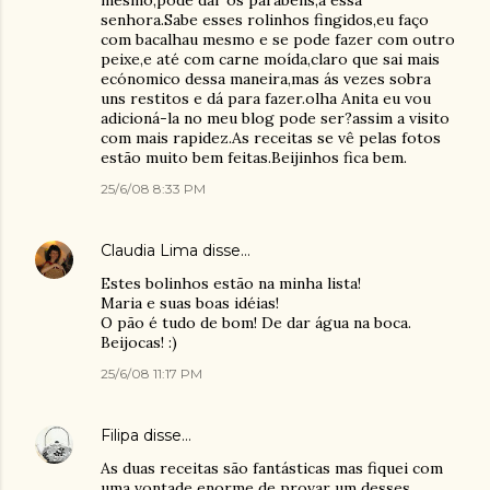
mesmo,pode dar os parabéns,a essa
senhora.Sabe esses rolinhos fingidos,eu faço
com bacalhau mesmo e se pode fazer com outro
peixe,e até com carne moída,claro que sai mais
ecónomico dessa maneira,mas ás vezes sobra
uns restitos e dá para fazer.olha Anita eu vou
adicioná-la no meu blog pode ser?assim a visito
com mais rapidez.As receitas se vê pelas fotos
estão muito bem feitas.Beijinhos fica bem.
25/6/08 8:33 PM
Claudia Lima
disse…
Estes bolinhos estão na minha lista!
Maria e suas boas idéias!
O pão é tudo de bom! De dar água na boca.
Beijocas! :)
25/6/08 11:17 PM
Filipa
disse…
As duas receitas são fantásticas mas fiquei com
uma vontade enorme de provar um desses