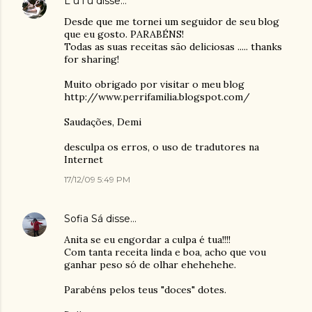
L u l ü
disse…
Desde que me tornei um seguidor de seu blog
que eu gosto. PARABÉNS!
Todas as suas receitas são deliciosas ..... thanks
for sharing!
Muito obrigado por visitar o meu blog
http://www.perrifamilia.blogspot.com/
Saudações, Demi
desculpa os erros, o uso de tradutores na
Internet
17/12/09 5:49 PM
Sofia Sá
disse…
Anita se eu engordar a culpa é tua!!!!
Com tanta receita linda e boa, acho que vou
ganhar peso só de olhar ehehehehe.
Parabéns pelos teus "doces" dotes.