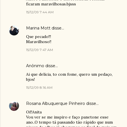
ficaram maravilhosas.bjsss
15/12/09 7:44 AM
Marina Mott
disse…
Que pecado!!!
Maravilhoso!!
15/12/09 7:47 AM
Anônimo disse…
Ai que delicia, to com fome, quero um pedaço,
bjos!
15/12/09 8:16 AM
Rosana Albuquerque Pinheiro
disse…
Oi!!Anita
Vou ver se me inspiro e faço panetone esse
ano..O tempo tá passando tão rápido que num