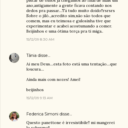
piscar de olhos já chegamos ao final de mais um
ano,antigamente a gente ficava contando nos
dedos pra passar....Tá tudo muito doido!!rsrsrs
Sobre o jiló..,acredito sim,não são todos que
comem, mas eu teimosa e gulosinha tive que
experimentar e acabei acostumando a comer.
Beijinhos e uma ótima terça pra ti miga..
15/12/09 8:30 AM
Tânia
disse…
Ai meu Deus....esta foto está uma tentação....que
loucura....
Ainda mais com nozes! Amei!
beijinhos
15/12/09 9:13 AM
Federica Simoni
disse…
Questo panettone è irresistibile!! mi mangerei
lo schermo!!