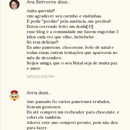
Ana Belmonte
disse…
Anita querida!!!
vim agradecer seu carinho e visitinhas.
E pedir "perdão" pela ausência...me perdoa!!
Estou correndo feito um doida[:D]
esse blog e a comunidade me fazem engordar 3
kilos cada vez que olho...hehehehe
Só tem delícias!!!
Eu amo panetone, chocotone, bolo de natal e
todas essas outras tentações que aparecem no
mês de dezembro.
Beijos amiga, que o seu Natal seja de muita paz
e amor.
16/12/09 5:32 PM
Anna
disse…
Ano passado fiz varíos panetones trufados,
ficaram gostosos.
Eu até comprei um recheador para chocolate, e
cobri ele também.
Adorei, este ano comprei pronto, pois não deu
para fazer.