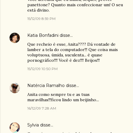
panettone? Quanto mais confeccionar um! O seu
está divino.
15/12/09 8:59 PM
Katia Bonfadini
disse…
Que recheio é esse, Anita???? Dá vontade de
lamber a tela do computador!!! Que coisa mais
voluptuosa, úmida, suculenta... é quase
pornográfico!!!! Você é dez!!!! Beijos!!!
15/12/09 10:50 PM
Natércia Ramalho
disse…
Anita como sempre tu e as tuas
maravilhas!!!ficou lindo um beijinho...
16/12/09 7:28 AM
Sylvia
disse…