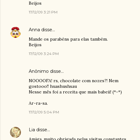
Beijos
17/12/09 3:21 PM
Anna
disse…
Mande os parabéns para elas também.
Beijos
17/12/09 3:24 PM
Anônimo disse…
NOOOOFA! rs, chocolate com nozes?! Nem
gostooo!! huashushsau
Nesse mês foi a receita que mais babeii! (*-*)
Ar-ra-sa.
17/12/09 5:04 PM
Lia
disse…
Amiga, muito obrigada pelas visitas constantes,