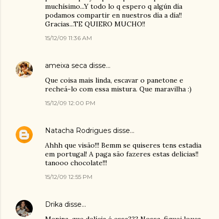
muchísimo...Y todo lo q espero q algún día
podamos compartir en nuestros día a día!!
Gracias...TE QUIERO MUCHO!!
15/12/09 11:36 AM
ameixa seca
disse…
Que coisa mais linda, escavar o panetone e
recheá-lo com essa mistura. Que maravilha :)
15/12/09 12:00 PM
Natacha Rodrigues
disse…
Ahhh que visão!!! Bemm se quiseres tens estadia
em portugal! A paga são fazeres estas delicias!!
tanooo chocolate!!!
15/12/09 12:55 PM
Drika
disse…