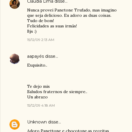
Claudia Lima
disse…
Nunca provei Panetone Trufado, mas imagino
que seja delicioso. Eu adoro as duas coisas.
Tudo de bom!
Felicidades as suas irmãs!
Bjs :)
15/12/09 2:13 AM
aapayés
disse…
Exquisito..
Te dejo mis
Saludos fraternos de siempre..
Un abrazo
15/12/09 4:18 AM
Unknown
disse…
Adoro Panettone e chocotone.as receitas