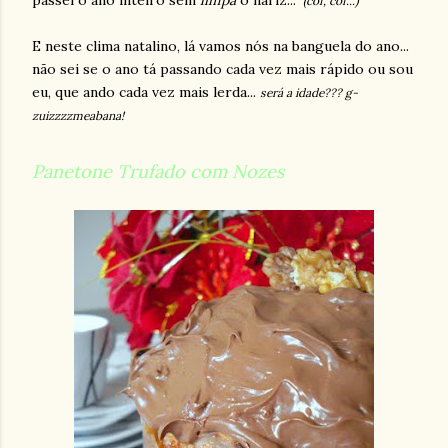
passei o ano inteiro sem
limpá
o nariz..."
(cof, cof...)
E neste clima natalino, lá vamos nós na banguela do ano...
não sei se o ano tá passando cada vez mais rápido ou sou
eu, que ando cada vez mais lerda...
será a idade??? g-
zuizzzzmeabana!
Panetone Trufado
com Nozes