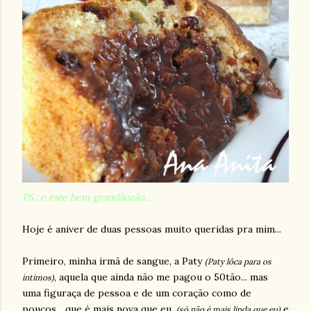
PS.: e este bem grandãozão...
Hoje é aniver de duas pessoas muito queridas pra mim...
Primeiro, minha irmã de sangue, a Paty
(Paty lôca para os
, aquela que ainda não me pagou o 50tão... mas
intimos)
uma figuraça de pessoa e de um coração como de
poucos... que é mais nova que eu,
e
(só não é mais linda que eu)