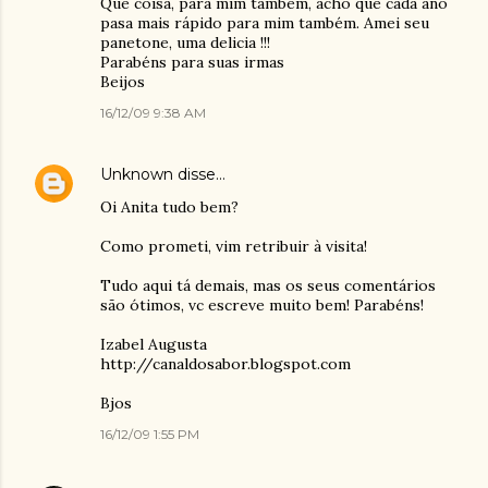
Que coisa, para mim também, acho que cada ano
pasa mais rápido para mim também. Amei seu
panetone, uma delicia !!!
Parabéns para suas irmas
Beijos
16/12/09 9:38 AM
Unknown
disse…
Oi Anita tudo bem?
Como prometi, vim retribuir à visita!
Tudo aqui tá demais, mas os seus comentários
são ótimos, vc escreve muito bem! Parabéns!
Izabel Augusta
http://canaldosabor.blogspot.com
Bjos
16/12/09 1:55 PM