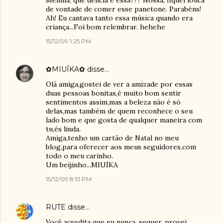
Menina, que delícia é essa??? Nossa, fiquei louca
de vontade de comer esse panetone. Parabéns!
Ah! Eu cantava tanto essa música quando era
criança...Foi bom relembrar. hehehe
15/12/09 1:25 PM
✿MIUÍKA✿
disse…
Olá amiga,gostei de ver a amizade por essas
duas pessoas bonitas,é muito bom sentir
sentimentos assim,mas a beleza não é só
delas,mas também de quem reconhece o seu
lado bom e que gosta de qualquer maneira com
tu,és linda.
Amiga,tenho um cartão de Natal no meu
blog,para oferecer aos meus seguidores,com
todo o meu carinho.
Um beijinho...MIUÍKA
15/12/09 8:51 PM
RUTE
disse…
Você acredita que eu nunca, sequer, provei