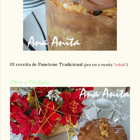
01 receita de Panetone Tradicional
(pra ver a receita
"crikaki"
)
Para o Trufado