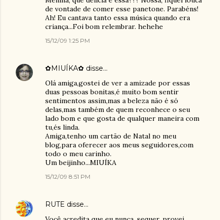
Menina, que delícia é essa??? Nossa, fiquei louca
de vontade de comer esse panetone. Parabéns!
Ah! Eu cantava tanto essa música quando era
criança...Foi bom relembrar. hehehe
15/12/09 1:25 PM
✿MIUÍKA✿
disse…
Olá amiga,gostei de ver a amizade por essas
duas pessoas bonitas,é muito bom sentir
sentimentos assim,mas a beleza não é só
delas,mas também de quem reconhece o seu
lado bom e que gosta de qualquer maneira com
tu,és linda.
Amiga,tenho um cartão de Natal no meu
blog,para oferecer aos meus seguidores,com
todo o meu carinho.
Um beijinho...MIUÍKA
15/12/09 8:51 PM
RUTE
disse…
Você acredita que eu nunca, sequer, provei