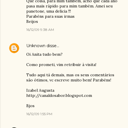
Que coisa, para mim também, acho que cada ano
pasa mais rápido para mim também. Amei seu
panetone, uma delicia !!!
Parabéns para suas irmas
Beijos
16/12/09 9:38 AM
Unknown
disse…
Oi Anita tudo bem?
Como prometi, vim retribuir à visita!
Tudo aqui tá demais, mas os seus comentários
são ótimos, vc escreve muito bem! Parabéns!
Izabel Augusta
http://canaldosabor.blogspot.com
Bjos
16/12/09 1:55 PM