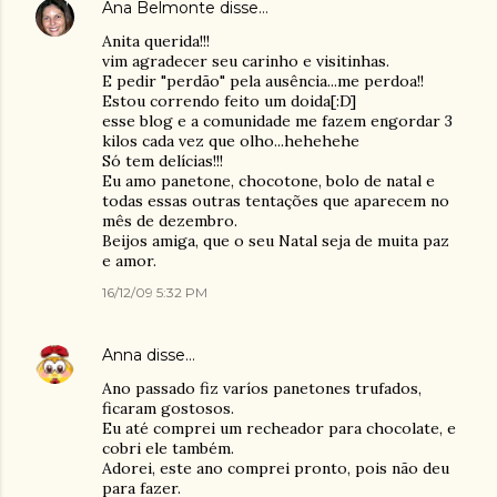
Ana Belmonte
disse…
Anita querida!!!
vim agradecer seu carinho e visitinhas.
E pedir "perdão" pela ausência...me perdoa!!
Estou correndo feito um doida[:D]
esse blog e a comunidade me fazem engordar 3
kilos cada vez que olho...hehehehe
Só tem delícias!!!
Eu amo panetone, chocotone, bolo de natal e
todas essas outras tentações que aparecem no
mês de dezembro.
Beijos amiga, que o seu Natal seja de muita paz
e amor.
16/12/09 5:32 PM
Anna
disse…
Ano passado fiz varíos panetones trufados,
ficaram gostosos.
Eu até comprei um recheador para chocolate, e
cobri ele também.
Adorei, este ano comprei pronto, pois não deu
para fazer.