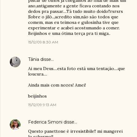
piscar de olhos já chegamos ao final de mais um
ano,antigamente a gente ficava contando nos
dedos pra passar....Tá tudo muito doido!!rsrsrs
Sobre o jiló..,acredito sim,não são todos que
comem, mas eu teimosa e gulosinha tive que
experimentar e acabei acostumando a comer.
Beijinhos e uma ótima terça pra ti miga..
15/12/09 8:30 AM
Tânia
disse…
Ai meu Deus....esta foto está uma tentação....que
loucura....
Ainda mais com nozes! Amei!
beijinhos
15/12/09 9:13 AM
Federica Simoni
disse…
Questo panettone è irresistibile!! mi mangerei
lo schermo!!