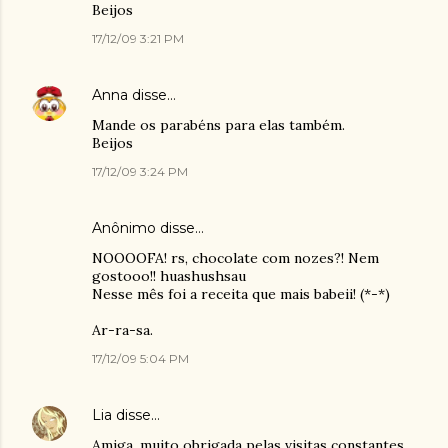
Beijos
17/12/09 3:21 PM
Anna
disse…
Mande os parabéns para elas também.
Beijos
17/12/09 3:24 PM
Anônimo disse…
NOOOOFA! rs, chocolate com nozes?! Nem
gostooo!! huashushsau
Nesse mês foi a receita que mais babeii! (*-*)
Ar-ra-sa.
17/12/09 5:04 PM
Lia
disse…
Amiga, muito obrigada pelas visitas constantes,