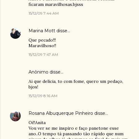
ficaram maravilhosas.bjsss
15/12/09 7:44 AM
Marina Mott
disse…
Que pecado!!!
Maravilhoso!!
15/12/09 7:47 AM
Anônimo disse…
Ai que delicia, to com fome, quero um pedaço,
bjos!
15/12/09 8:16 AM
Rosana Albuquerque Pinheiro
disse…
Oi!!Anita
Vou ver se me inspiro e faço panetone esse
ano..O tempo tá passando tão rápido que num