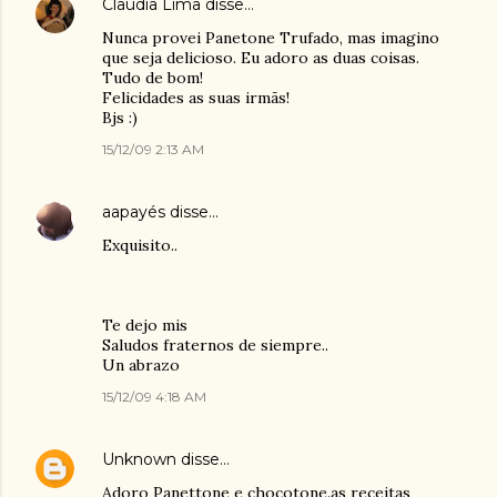
Claudia Lima
disse…
Nunca provei Panetone Trufado, mas imagino
que seja delicioso. Eu adoro as duas coisas.
Tudo de bom!
Felicidades as suas irmãs!
Bjs :)
15/12/09 2:13 AM
aapayés
disse…
Exquisito..
Te dejo mis
Saludos fraternos de siempre..
Un abrazo
15/12/09 4:18 AM
Unknown
disse…
Adoro Panettone e chocotone.as receitas