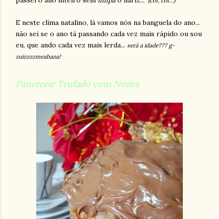
passei o ano inteiro sem
limpá
o nariz..."
(cof, cof...)
E neste clima natalino, lá vamos nós na banguela do ano...
não sei se o ano tá passando cada vez mais rápido ou sou
eu, que ando cada vez mais lerda...
será a idade??? g-
zuizzzzmeabana!
Panetone Trufado
com Nozes