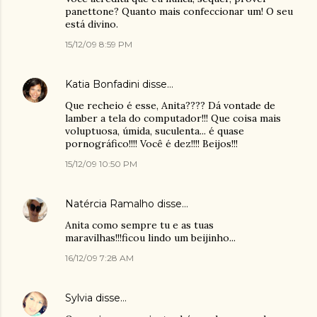
panettone? Quanto mais confeccionar um! O seu
está divino.
15/12/09 8:59 PM
Katia Bonfadini
disse…
Que recheio é esse, Anita???? Dá vontade de
lamber a tela do computador!!! Que coisa mais
voluptuosa, úmida, suculenta... é quase
pornográfico!!!! Você é dez!!!! Beijos!!!
15/12/09 10:50 PM
Natércia Ramalho
disse…
Anita como sempre tu e as tuas
maravilhas!!!ficou lindo um beijinho...
16/12/09 7:28 AM
Sylvia
disse…