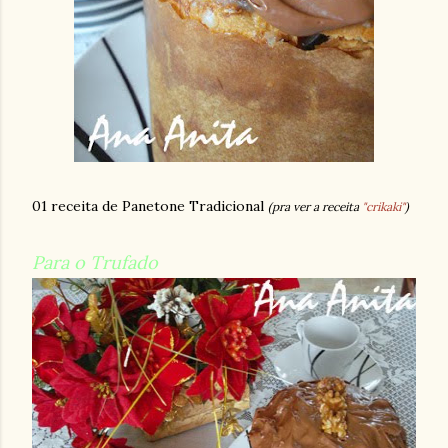
01 receita de Panetone Tradicional
(pra ver a receita
"crikaki"
)
Para o Trufado