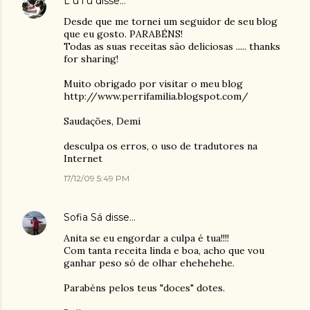
L u l ü
disse…
Desde que me tornei um seguidor de seu blog
que eu gosto. PARABÉNS!
Todas as suas receitas são deliciosas ..... thanks
for sharing!
Muito obrigado por visitar o meu blog
http://www.perrifamilia.blogspot.com/
Saudações, Demi
desculpa os erros, o uso de tradutores na
Internet
17/12/09 5:49 PM
Sofia Sá
disse…
Anita se eu engordar a culpa é tua!!!!
Com tanta receita linda e boa, acho que vou
ganhar peso só de olhar ehehehehe.
Parabéns pelos teus "doces" dotes.