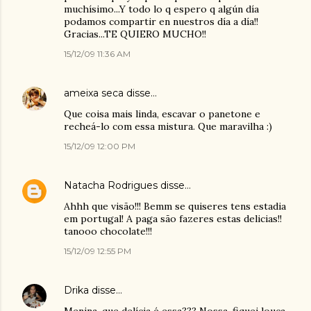
muchísimo...Y todo lo q espero q algún día
podamos compartir en nuestros día a día!!
Gracias...TE QUIERO MUCHO!!
15/12/09 11:36 AM
ameixa seca
disse…
Que coisa mais linda, escavar o panetone e
recheá-lo com essa mistura. Que maravilha :)
15/12/09 12:00 PM
Natacha Rodrigues
disse…
Ahhh que visão!!! Bemm se quiseres tens estadia
em portugal! A paga são fazeres estas delicias!!
tanooo chocolate!!!
15/12/09 12:55 PM
Drika
disse…