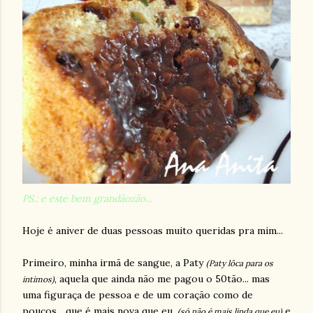
PS.: e este bem grandãozão...
Hoje é aniver de duas pessoas muito queridas pra mim...
Primeiro, minha irmã de sangue, a Paty
(Paty lôca para os
, aquela que ainda não me pagou o 50tão... mas
intimos)
uma figuraça de pessoa e de um coração como de
poucos... que é mais nova que eu,
e
(só não é mais linda que eu)