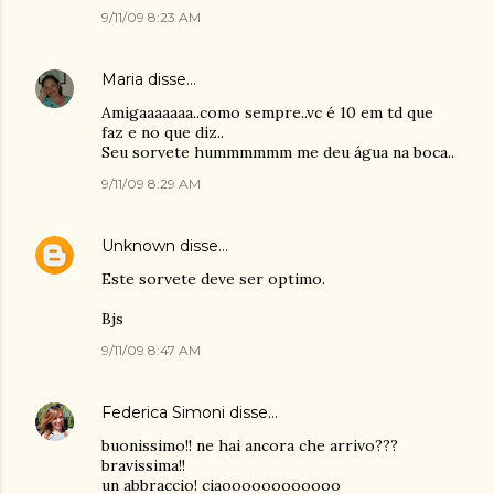
9/11/09 8:23 AM
Maria
disse…
Amigaaaaaaa..como sempre..vc é 10 em td que
faz e no que diz..
Seu sorvete hummmmmm me deu água na boca..
9/11/09 8:29 AM
Unknown
disse…
Este sorvete deve ser optimo.
Bjs
9/11/09 8:47 AM
Federica Simoni
disse…
buonissimo!! ne hai ancora che arrivo???
bravissima!!
un abbraccio! ciaoooooooooooo