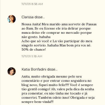
11/11/09 8:58 AM
Clarissa
disse…
Nossa Anita! Meu marido ama sorvete de Passas
ao Rum. Se eu fizesse ele iria delirar porque
nunca deixo ele comprar no mercado porque
não gosto. hahaha
Acho que só você e Lu vão participar do meu
singelo sorteio. hahaha Mas bom pra vcs né.
50% de chance!
11/11/09 9:18 AM
Katia Bonfadini
disse…
Anita, muito obrigada mesmo pelo seu
comentário e por entrar como seguidora no
blog novo, fiquei muito feliz!!!!! Você é sempre
tão gentil comigo! Ah, valeu pela dica da senha
pra comentar, eu não tinha me tocado e já
consertei. Também odeio isso! Obrigada e seja
sempre bem-vinda!!!!