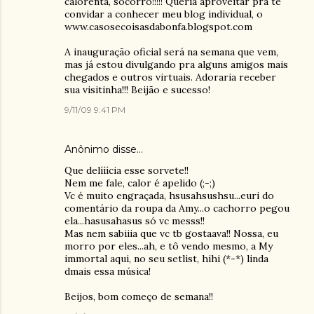
calorenta, socorro!!!!! Queria aproveitar pra te
convidar a conhecer meu blog individual, o
www.casosecoisasdabonfa.blogspot.com
A inauguração oficial será na semana que vem,
mas já estou divulgando pra alguns amigos mais
chegados e outros virtuais. Adoraria receber
sua visitinha!!! Beijão e sucesso!
9/11/09 9:41 PM
Anônimo disse…
Que delííícia esse sorvete!!
Nem me fale, calor é apelido (;-;)
Vc é muito engraçada, hsusahsushsu...euri do
comentário da roupa da Amy...o cachorro pegou
ela...hasusahasus só vc messs!!
Mas nem sabiiia que vc tb gostaava!! Nossa, eu
morro por eles...ah, e tô vendo mesmo, a My
immortal aqui, no seu setlist, hihi (*-*) linda
dmais essa música!
Beijos, bom começo de semana!!