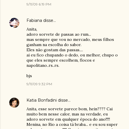
9/11/09 6:19 PM
Fabiana
disse…
Anita,
adoro sorvete de passas ao rum...
mas sempre que vou no mercado, meus filhos
ganham na escolha do sabor.
Eles não gostam das passas....
ai eu fico chupando o dedo, ou melhor, chupo o
que eles sempre escolhem, flocos e
napolitano..rs..rs.
bjs
9/11/09 9:32 PM
Katia Bonfadini
disse…
Anita, esse sorvete parece bom, hein???? Cai
muito bem nesse calor, mas na verdade, eu
adoro sorvete em qualquer época do ano!!!!!
Menina, no Rio a coisa tá braba... e eu sou super