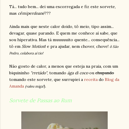
Tá... tudo bem... dei uma escorregada e fiz este sorvete,
mas
cêmiperdoané
???
Ainda mais que neste calor doido, tô meio, tipo assim...
devagar, quase parando. E quem me conhece aí sabe, que
sou hiperativa. Mas tá muuuuuito quente... consequência...
tô em
Slow Motion
! e pra ajudar, nem chover, chove!
ô São
Pedro, colabora aí tio!
Não gosto de calor, a menos que esteja na praia, com um
biquininho
"rretádo"
, tomando
ága di coco
ou
chupando
tomando este sorvete, que surrupiei a
receita
do
Blog da
Amanda
).
(valeu miga!
Sorvete de Passas ao Rum