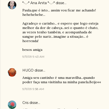
*-...-* Ana Anita *-...-*
disse…
Paula,que é isto... assim vou ficar me achando!
hehehehehe...
Agradeço o carinho... e espero que logo esteja
melhor da dor de cabeça...sei o quanto é chato,
as vezes tenho também, e acompanhada de
sangue pelo nariz...imagine a situação... é
horrenda!
besos amiga
9/11/09 9:43 AM
HUGO
disse…
Amiga seu cantinho é uma maravilha...quando
poder faça uma visitinha na minha panela.Beijo««
9/11/09 9:58 AM
Cris
disse…