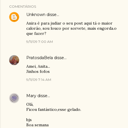
COMENTÁRIOS
Unknown
disse…
Anira é para judiar o seu post aqui tá o maior
calorão, sou louco por sorvete, mais engorda.o
que fazer?
9/11/09 7:00 AM
PratosdaBela
disse…
Amei, Anita...
Jinhos fofos
9/11/09 7:14 AM
Mary
disse…
Olá,
Ficou fantástico,esse gelado.
bjs
Boa semana