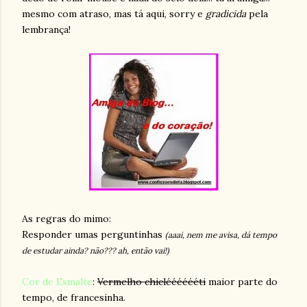
mesmo com atraso, mas tá aqui, sorry e
gradicida
pela
lembrança!
As regras do mimo:
Responder umas perguntinhas
(aaai, nem me avisa, dá tempo
de estudar ainda? não??? ah, então vai!)
Cor de Esmalte
:
Vermelho chiclééééééti
maior parte do
tempo, de francesinha.