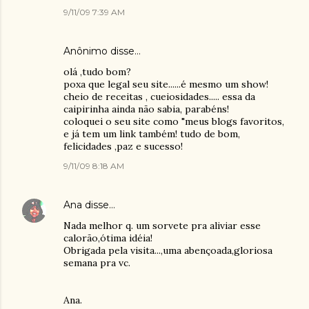
9/11/09 7:39 AM
Anônimo disse…
olá ,tudo bom?
poxa que legal seu site......é mesmo um show!
cheio de receitas , cueiosidades..... essa da
caipirinha ainda não sabia, parabéns!
coloquei o seu site como "meus blogs favoritos,
e já tem um link também! tudo de bom,
felicidades ,paz e sucesso!
9/11/09 8:18 AM
Ana
disse…
Nada melhor q. um sorvete pra aliviar esse
calorão,ótima idéia!
Obrigada pela visita...,uma abençoada,gloriosa
semana pra vc.
Ana.