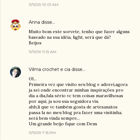
11/11/09 10:01 AM
Anna
disse…
Muito bom este sorvete, tenho que fazer alguns
baseado na sua idéia, light, será que dá?
Beijos
11/11/09 11:13 AM
Vilma crochet e cia
disse…
OI...
Primeira vez que visito seu blog e adorei,agora
ja sei onde encontrar minhas inspirações pro
dia a dia,fala sério vc tem coisas maravilhosas
por aqui, ja sou sua seguidora viu.
ahh,li que vc também gosta de artesanatos
passa la no meu blog pra fazer uma visitinha,
será bem vinda sempre...
Um grande beijo fique com Deus
11/11/09 7:15 PM