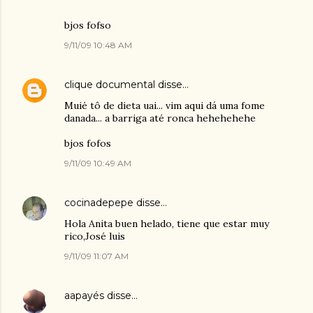
bjos fofso
9/11/09 10:48 AM
clique documental
disse…
Muié tô de dieta uai... vim aqui dá uma fome
danada... a barriga até ronca hehehehehe
bjos fofos
9/11/09 10:49 AM
cocinadepepe
disse…
Hola Anita buen helado, tiene que estar muy
rico,José luis
9/11/09 11:07 AM
aapayés
disse…