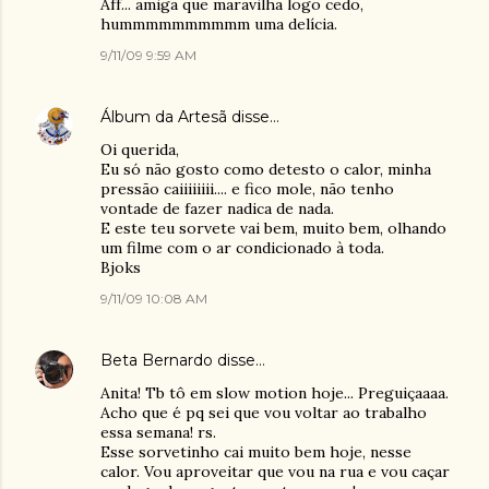
Aff... amiga que maravilha logo cedo,
hummmmmmmmmm uma delícia.
9/11/09 9:59 AM
Álbum da Artesã
disse…
Oi querida,
Eu só não gosto como detesto o calor, minha
pressão caiiiiiiii.... e fico mole, não tenho
vontade de fazer nadica de nada.
E este teu sorvete vai bem, muito bem, olhando
um filme com o ar condicionado à toda.
Bjoks
9/11/09 10:08 AM
Beta Bernardo
disse…
Anita! Tb tô em slow motion hoje... Preguiçaaaa.
Acho que é pq sei que vou voltar ao trabalho
essa semana! rs.
Esse sorvetinho cai muito bem hoje, nesse
calor. Vou aproveitar que vou na rua e vou caçar