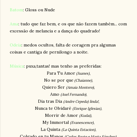
Batom
: Gloss ou Nude
Ama
: tudo que faz bem, e os que não fazem também... com
excessão de melancia e a dança do quadrado!
Odeia
: medos ocultos, falta de coragem pra algumas
coisas e cantiga de pernilongo a noite.
Música
: puxa,tantas! mas tenho as preferidas:
Para Tu Amor
,
(Juanes)
No se por que
,
(Chaianne)
Quiero Ser
,
(Amaia Montero)
Amo
,
(Axel Fernando)
Dia tras Dia
,
(Andre Cepeda)
linda!
Nunca te Olvidaré
,
(Enrique Iglesias)
Morrir de Amor
,
(Kudai)
My Immortal
,
(Evanescence)
La Quinta
,
(La Quinta Estacion)
Colgado en tu Manos
,
(Carlos Baute e Marta Sánchez)