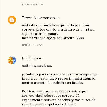
10/11/09 9:11 PM
Teresa Newman
disse…
Anita do ceu, ainda bem que vc hoje serviu
sorvete, já tou caindo pra dentro de uma taça,
aqui tá calor de matar....
menina viu que agora sou arteira...kkkk
11/11/09 7:26 AM
RUTE
disse…
Anitinha, meu bem,
já tinha cá passado por 2 vezes mas sempre que
ia para comentar algo requeria minha atenção
noutro assunto de trabalho ou familia.
Por isso vou comentar rápido, antes que
apareça algo! Adorei seu sorvete. Já
experimentei sorvete de whisky mas nunca de
rum. Deve ser espetáculo! Adorei.