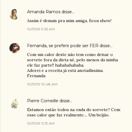
Amanda Ramos
disse…
Assim é demais pra mim amiga, ficou show!
10/11/09 9:35 AM
Fernanda, se preferir pode ser FER
disse…
Com um calor deste não tem como deixar o
sorvete fora da dieta né, pelo menos da minha
ele faz parte!! hahahahahaha.
Adorei e a receita já está anotadíssima.
Fernanda
10/11/09 10:48 AM
Pierre Corneille
disse…
Estamos então todos na onda do sorvete? Com
esse calor que faz realmente.... Um beijão.
10/11/09 11:13 AM