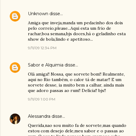
Unknown
disse…
Amiga que inveja,manda um pedacinho dos dois
pelo correio,please...Aqui esta um frio de
rachar,boa semana,bjs doces,há o geladinho esta
show de bola,lindo e apetitoso...
9/11/09 12:34 PM
Sabor e Alquimia
disse…
Olá amiga!! Nossa, que sorvete bom!! Realmente,
aqui no Rio também, o calor tá de matar!! E um
sorvete desse, ia muito bem a calhar, ainda mais
que adoro passas ao rum!! Delícia!! bjs!!
9/11/09 1:00 PM
Alessandra
disse…
Querida,nao sou muito fa de sorvete,mas quando
estou com desejo dele,meu sabor e o passas ao