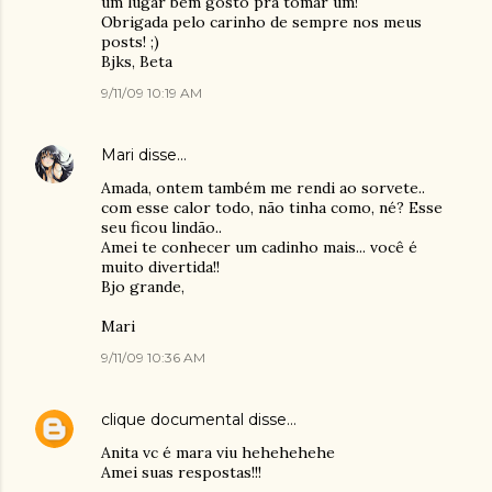
um lugar bem gosto pra tomar um!
Obrigada pelo carinho de sempre nos meus
posts! ;)
Bjks, Beta
9/11/09 10:19 AM
Mari
disse…
Amada, ontem também me rendi ao sorvete..
com esse calor todo, não tinha como, né? Esse
seu ficou lindão..
Amei te conhecer um cadinho mais... você é
muito divertida!!
Bjo grande,
Mari
9/11/09 10:36 AM
clique documental
disse…
Anita vc é mara viu hehehehehe
Amei suas respostas!!!