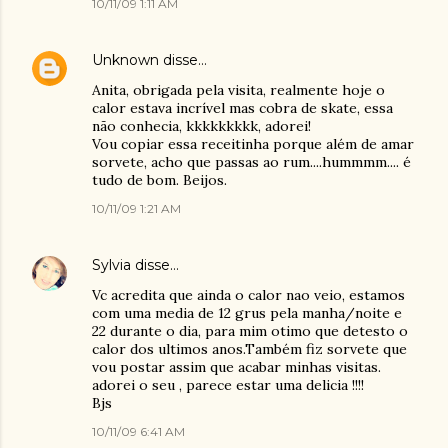
10/11/09 1:11 AM
Unknown
disse…
Anita, obrigada pela visita, realmente hoje o
calor estava incrível mas cobra de skate, essa
não conhecia, kkkkkkkkk, adorei!
Vou copiar essa receitinha porque além de amar
sorvete, acho que passas ao rum....hummmm.... é
tudo de bom. Beijos.
10/11/09 1:21 AM
Sylvia
disse…
Vc acredita que ainda o calor nao veio, estamos
com uma media de 12 grus pela manha/noite e
22 durante o dia, para mim otimo que detesto o
calor dos ultimos anos.Também fiz sorvete que
vou postar assim que acabar minhas visitas.
adorei o seu , parece estar uma delicia !!!!
Bjs
10/11/09 6:41 AM