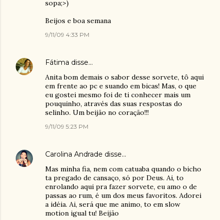
sopa;>)
Beijos e boa semana
9/11/09 4:33 PM
Fátima
disse…
Anita bom demais o sabor desse sorvete, tô aqui
em frente ao pc e suando em bicas! Mas, o que
eu gostei mesmo foi de ti conhecer mais um
pouquinho, através das suas respostas do
selinho. Um beijão no coração!!!
9/11/09 5:23 PM
Carolina Andrade
disse…
Mas minha fia, nem com catuaba quando o bicho
ta pregado de cansaço, só por Deus. Ai, to
enrolando aqui pra fazer sorvete, eu amo o de
passas ao rum, é um dos meus favoritos. Adorei
a idéia. Ai, será que me animo, to em slow
motion igual tu! Beijão