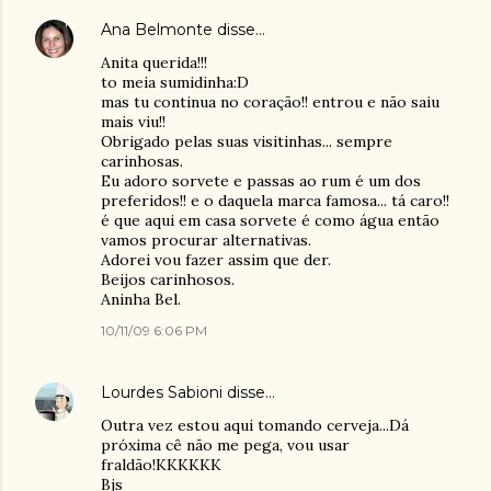
Ana Belmonte
disse…
Anita querida!!!
to meia sumidinha:D
mas tu continua no coração!! entrou e não saiu
mais viu!!
Obrigado pelas suas visitinhas... sempre
carinhosas.
Eu adoro sorvete e passas ao rum é um dos
preferidos!! e o daquela marca famosa... tá caro!!
é que aqui em casa sorvete é como água então
vamos procurar alternativas.
Adorei vou fazer assim que der.
Beijos carinhosos.
Aninha Bel.
10/11/09 6:06 PM
Lourdes Sabioni
disse…
Outra vez estou aqui tomando cerveja...Dá
próxima cê não me pega, vou usar
fraldão!KKKKKK
Bjs