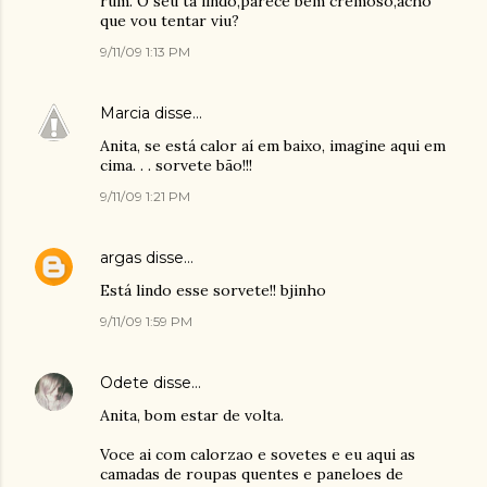
rum. O seu ta lindo,parece bem cremoso,acho
que vou tentar viu?
9/11/09 1:13 PM
Marcia
disse…
Anita, se está calor aí em baixo, imagine aqui em
cima. . . sorvete bão!!!
9/11/09 1:21 PM
argas
disse…
Está lindo esse sorvete!! bjinho
9/11/09 1:59 PM
Odete
disse…
Anita, bom estar de volta.
Voce ai com calorzao e sovetes e eu aqui as
camadas de roupas quentes e paneloes de