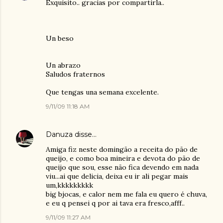
Exquisito.. gracias por compartirla..
Un beso
Un abrazo
Saludos fraternos
Que tengas una semana excelente.
9/11/09 11:18 AM
Danuza
disse…
Amiga fiz neste domingão a receita do pão de
queijo, e como boa mineira e devota do pão de
queijo que sou, esse não fica devendo em nada
viu...ai que delicia, deixa eu ir ali pegar mais
um,kkkkkkkkk
big bjocas, e calor nem me fala eu quero é chuva,
e eu q pensei q por ai tava era fresco,afff..
9/11/09 11:27 AM