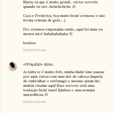
Maria, tu que é muito gentil... vai ter sorvete
quando tu vier...hehehehehe :D
Caca e Frederica, fica muito bom! cremoso e não
forma cristais de gelo... ;)
Dri, estamos empatadas então...aqui foi mais ou
menos isto! hahahahahaha :D
besitos.
9/11/09 9:37 AM
»¤Þäµ£ä¤«
disse…
Ai Anita vc é muito fofo, minha linda! Amo passar
por aqui, estou com uma dor de cabeça daquela
de embrulhar o estômago e mesmo assim dei
muitas risadas aqui! Esse sorvete está uma
tentação hein! Amei! Bjinhos e uma semana
maravilhosa :D
9/11/09 9:39 AM