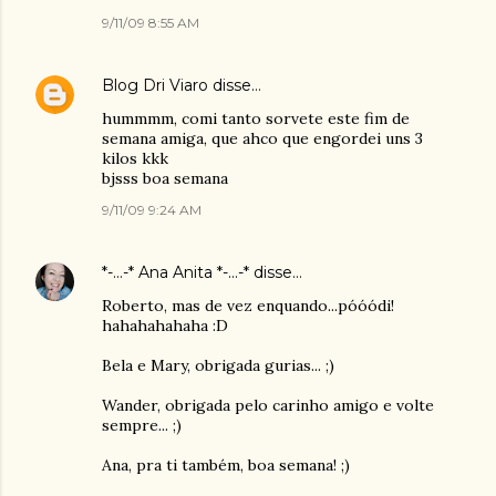
9/11/09 8:55 AM
Blog Dri Viaro
disse…
hummmm, comi tanto sorvete este fim de
semana amiga, que ahco que engordei uns 3
kilos kkk
bjsss boa semana
9/11/09 9:24 AM
*-...-* Ana Anita *-...-*
disse…
Roberto, mas de vez enquando...póóódi!
hahahahahaha :D
Bela e Mary, obrigada gurias... ;)
Wander, obrigada pelo carinho amigo e volte
sempre... ;)
Ana, pra ti também, boa semana! ;)