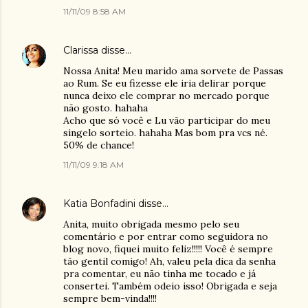
11/11/09 8:58 AM
Clarissa
disse…
Nossa Anita! Meu marido ama sorvete de Passas
ao Rum. Se eu fizesse ele iria delirar porque
nunca deixo ele comprar no mercado porque
não gosto. hahaha
Acho que só você e Lu vão participar do meu
singelo sorteio. hahaha Mas bom pra vcs né.
50% de chance!
11/11/09 9:18 AM
Katia Bonfadini
disse…
Anita, muito obrigada mesmo pelo seu
comentário e por entrar como seguidora no
blog novo, fiquei muito feliz!!!!! Você é sempre
tão gentil comigo! Ah, valeu pela dica da senha
pra comentar, eu não tinha me tocado e já
consertei. Também odeio isso! Obrigada e seja
sempre bem-vinda!!!!