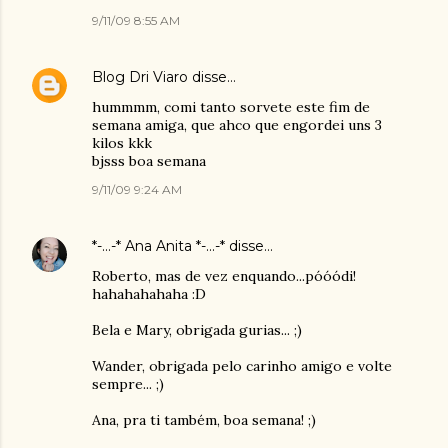
9/11/09 8:55 AM
Blog Dri Viaro
disse…
hummmm, comi tanto sorvete este fim de
semana amiga, que ahco que engordei uns 3
kilos kkk
bjsss boa semana
9/11/09 9:24 AM
*-...-* Ana Anita *-...-*
disse…
Roberto, mas de vez enquando...póóódi!
hahahahahaha :D
Bela e Mary, obrigada gurias... ;)
Wander, obrigada pelo carinho amigo e volte
sempre... ;)
Ana, pra ti também, boa semana! ;)