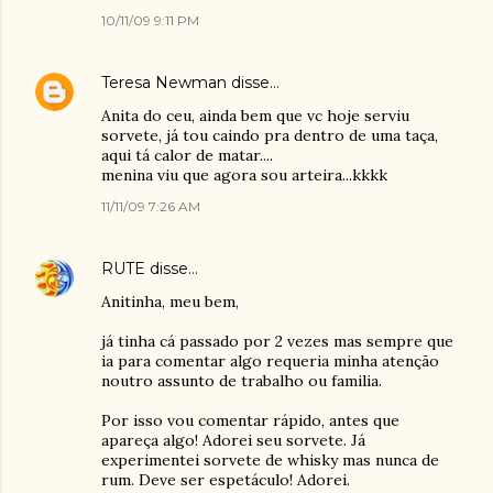
10/11/09 9:11 PM
Teresa Newman
disse…
Anita do ceu, ainda bem que vc hoje serviu
sorvete, já tou caindo pra dentro de uma taça,
aqui tá calor de matar....
menina viu que agora sou arteira...kkkk
11/11/09 7:26 AM
RUTE
disse…
Anitinha, meu bem,
já tinha cá passado por 2 vezes mas sempre que
ia para comentar algo requeria minha atenção
noutro assunto de trabalho ou familia.
Por isso vou comentar rápido, antes que
apareça algo! Adorei seu sorvete. Já
experimentei sorvete de whisky mas nunca de
rum. Deve ser espetáculo! Adorei.