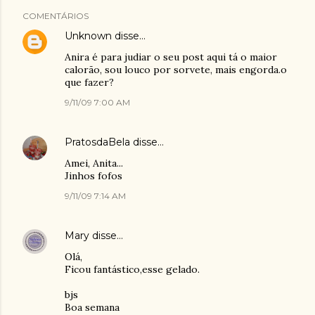
COMENTÁRIOS
Unknown
disse…
Anira é para judiar o seu post aqui tá o maior
calorão, sou louco por sorvete, mais engorda.o
que fazer?
9/11/09 7:00 AM
PratosdaBela
disse…
Amei, Anita...
Jinhos fofos
9/11/09 7:14 AM
Mary
disse…
Olá,
Ficou fantástico,esse gelado.
bjs
Boa semana