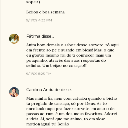
sopa;>)
Beijos e boa semana
9/11/09 4:33 PM
Fátima
disse…
Anita bom demais o sabor desse sorvete, tô aqui
em frente ao pc e suando em bicas! Mas, o que
eu gostei mesmo foi de ti conhecer mais um
pouquinho, através das suas respostas do
selinho. Um beijão no coração!!!
9/11/09 5:23 PM
Carolina Andrade
disse…
Mas minha fia, nem com catuaba quando o bicho
ta pregado de cansaço, só por Deus. Ai, to
enrolando aqui pra fazer sorvete, eu amo o de
passas ao rum, é um dos meus favoritos. Adorei
a idéia. Ai, será que me animo, to em slow
motion igual tu! Beijão