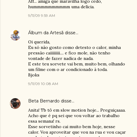
Aff... amiga que maravilha logo cedo,
hummmmmmmmmm uma delícia.
9/11/09 9:59 AM
Álbum da Artesã
disse…
Oi querida,
Eu só não gosto como detesto o calor, minha
pressão caiiiiiiii.... e fico mole, não tenho
vontade de fazer nadica de nada.
E este teu sorvete vai bem, muito bem, olhando
um filme com o ar condicionado à toda.
Bjoks
9/11/09 10:08 AM
Beta Bernardo
disse…
Anita! Tb tô em slow motion hoje... Preguiçaaaa.
Acho que é pq sei que vou voltar ao trabalho
essa semana! rs.
Esse sorvetinho cai muito bem hoje, nesse
calor. Vou aproveitar que vou na rua e vou caçar