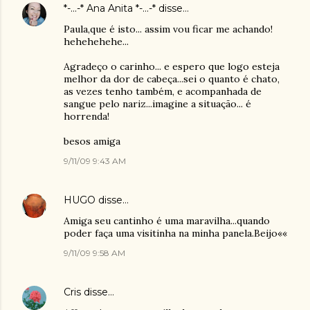
*-...-* Ana Anita *-...-*
disse…
Paula,que é isto... assim vou ficar me achando!
hehehehehe...
Agradeço o carinho... e espero que logo esteja
melhor da dor de cabeça...sei o quanto é chato,
as vezes tenho também, e acompanhada de
sangue pelo nariz...imagine a situação... é
horrenda!
besos amiga
9/11/09 9:43 AM
HUGO
disse…
Amiga seu cantinho é uma maravilha...quando
poder faça uma visitinha na minha panela.Beijo««
9/11/09 9:58 AM
Cris
disse…