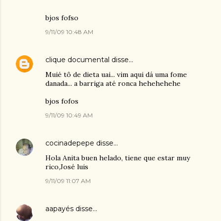
bjos fofso
9/11/09 10:48 AM
clique documental
disse…
Muié tô de dieta uai... vim aqui dá uma fome
danada... a barriga até ronca hehehehehe
bjos fofos
9/11/09 10:49 AM
cocinadepepe
disse…
Hola Anita buen helado, tiene que estar muy
rico,José luis
9/11/09 11:07 AM
aapayés
disse…