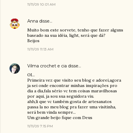
11/11/09 10:01 AM
Anna
disse…
Muito bom este sorvete, tenho que fazer alguns
baseado na sua idéia, light, será que dá?
Beijos
11/11/09 11:13 AM
Vilma crochet e cia
disse…
OI...
Primeira vez que visito seu blog e adorei,agora
ja sei onde encontrar minhas inspirações pro
dia a dia,fala sério vc tem coisas maravilhosas
por aqui, ja sou sua seguidora viu.
ahh,li que vc também gosta de artesanatos
passa la no meu blog pra fazer uma visitinha,
será bem vinda sempre...
Um grande beijo fique com Deus
11/11/09 7:15 PM