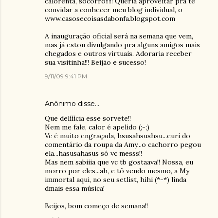
calorenta, socorro!!!!! Queria aproveitar pra te
convidar a conhecer meu blog individual, o
www.casosecoisasdabonfa.blogspot.com
A inauguração oficial será na semana que vem,
mas já estou divulgando pra alguns amigos mais
chegados e outros virtuais. Adoraria receber
sua visitinha!!! Beijão e sucesso!
9/11/09 9:41 PM
Anônimo disse…
Que delííícia esse sorvete!!
Nem me fale, calor é apelido (;-;)
Vc é muito engraçada, hsusahsushsu...euri do
comentário da roupa da Amy...o cachorro pegou
ela...hasusahasus só vc messs!!
Mas nem sabiiia que vc tb gostaava!! Nossa, eu
morro por eles...ah, e tô vendo mesmo, a My
immortal aqui, no seu setlist, hihi (*-*) linda
dmais essa música!
Beijos, bom começo de semana!!