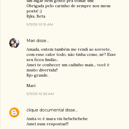
um lugar bem gosto pra tomar um!
Obrigada pelo carinho de sempre nos meus
posts! ;)
Bjks, Beta
9/11/09 10:19 AM
Mari
disse…
Amada, ontem também me rendi ao sorvete..
com esse calor todo, não tinha como, né? Esse
seu ficou lindão..
Amei te conhecer um cadinho mais... você é
muito divertida!!
Bjo grande,
Mari
9/11/09 10:36 AM
clique documental
disse…
Anita vc é mara viu hehehehehe
Amei suas respostas!!!