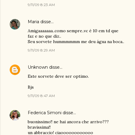
9/11/09 8:23 AM
Maria
disse…
Amigaaaaaaa..como sempre..vc é 10 em td que
faz e no que diz..
Seu sorvete hummmmmm me deu água na boca..
9/11/09 8:29 AM
Unknown
disse…
Este sorvete deve ser optimo.
Bjs
9/11/09 8:47 AM
Federica Simoni
disse…
buonissimo!! ne hai ancora che arrivo???
bravissima!!
un abbraccio! ciaoooooooooooo