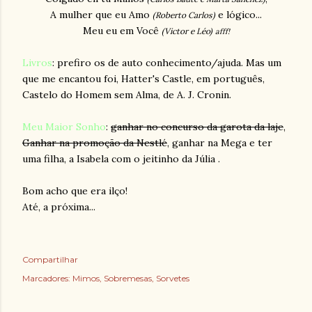
A mulher que eu Amo
e lógico...
(Roberto Carlos)
Meu eu em Você
(Victor e Léo)
afff!
Livros
: prefiro os de auto conhecimento/ajuda. Mas um
que me encantou foi,
Hatter's Castle,
em português,
Castelo do Homem sem Alma, de A. J. Cronin.
Meu Maior Sonho
:
ganhar no concurso da garota da laje
,
Ganhar na promoção da Nestlé
, ganhar na Mega e ter
uma filha, a Isabela com o jeitinho da Júlia .
Bom acho que era ilço!
Até, a próxima...
Compartilhar
Marcadores:
Mimos
Sobremesas
Sorvetes