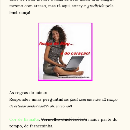
mesmo com atraso, mas tá aqui, sorry e
gradicida
pela
lembrança!
As regras do mimo:
Responder umas perguntinhas
(aaai, nem me avisa, dá tempo
de estudar ainda? não??? ah, então vai!)
Cor de Esmalte
:
Vermelho chiclééééééti
maior parte do
tempo, de francesinha.