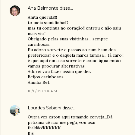
Ana Belmonte
disse…
Anita querida!!!
to meia sumidinha:D
mas tu continua no coração!! entrou e não saiu
mais viu!!
Obrigado pelas suas visitinhas... sempre
carinhosas.
Eu adoro sorvete e passas ao rum é um dos
preferidos!! e o daquela marca famosa... tá caro!!
é que aqui em casa sorvete é como água então
vamos procurar alternativas.
Adorei vou fazer assim que der.
Beijos carinhosos.
Aninha Bel.
10/11/09 6:06 PM
Lourdes Sabioni
disse…
Outra vez estou aqui tomando cerveja...Dá
próxima cê não me pega, vou usar
fraldão!KKKKKK
Bjs