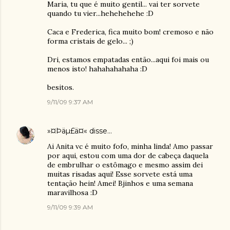
Maria, tu que é muito gentil... vai ter sorvete
quando tu vier...hehehehehe :D
Caca e Frederica, fica muito bom! cremoso e não
forma cristais de gelo... ;)
Dri, estamos empatadas então...aqui foi mais ou
menos isto! hahahahahaha :D
besitos.
9/11/09 9:37 AM
»¤Þäµ£ä¤«
disse…
Ai Anita vc é muito fofo, minha linda! Amo passar
por aqui, estou com uma dor de cabeça daquela
de embrulhar o estômago e mesmo assim dei
muitas risadas aqui! Esse sorvete está uma
tentação hein! Amei! Bjinhos e uma semana
maravilhosa :D
9/11/09 9:39 AM