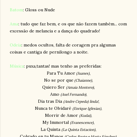
Batom
: Gloss ou Nude
Ama
: tudo que faz bem, e os que não fazem também... com
excessão de melancia e a dança do quadrado!
Odeia
: medos ocultos, falta de coragem pra algumas
coisas e cantiga de pernilongo a noite.
Música
: puxa,tantas! mas tenho as preferidas:
Para Tu Amor
,
(Juanes)
No se por que
,
(Chaianne)
Quiero Ser
,
(Amaia Montero)
Amo
,
(Axel Fernando)
Dia tras Dia
,
(Andre Cepeda)
linda!
Nunca te Olvidaré
,
(Enrique Iglesias)
Morrir de Amor
,
(Kudai)
My Immortal
,
(Evanescence)
La Quinta
,
(La Quinta Estacion)
Colgado en tu Manos
,
(Carlos Baute e Marta Sánchez)