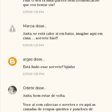
rum. O seu ta lindo,parece bem cremoso,acho
que vou tentar viu?
9/11/09 1:13 PM
Marcia
disse…
Anita, se está calor aí em baixo, imagine aqui em
cima. . . sorvete bão!!!
9/11/09 1:21 PM
argas
disse…
Está lindo esse sorvete!! bjinho
9/11/09 1:59 PM
Odete
disse…
Anita, bom estar de volta.
Voce ai com calorzao e sovetes e eu aqui as
camadas de roupas quentes e paneloes de