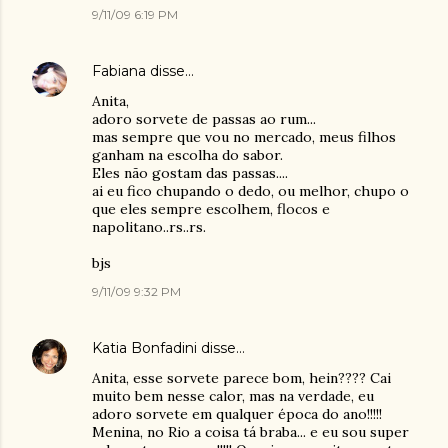
9/11/09 6:19 PM
Fabiana
disse…
Anita,
adoro sorvete de passas ao rum...
mas sempre que vou no mercado, meus filhos
ganham na escolha do sabor.
Eles não gostam das passas....
ai eu fico chupando o dedo, ou melhor, chupo o
que eles sempre escolhem, flocos e
napolitano..rs..rs.
bjs
9/11/09 9:32 PM
Katia Bonfadini
disse…
Anita, esse sorvete parece bom, hein???? Cai
muito bem nesse calor, mas na verdade, eu
adoro sorvete em qualquer época do ano!!!!!
Menina, no Rio a coisa tá braba... e eu sou super