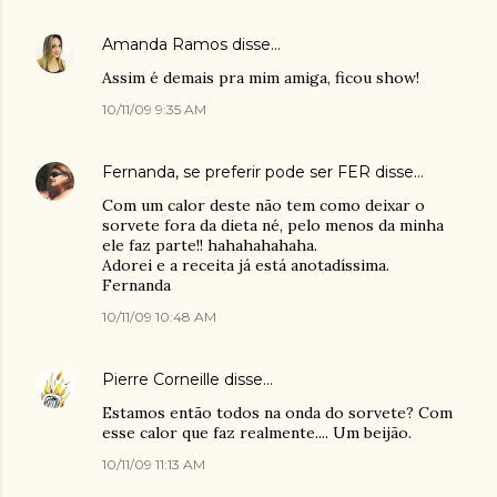
Amanda Ramos
disse…
Assim é demais pra mim amiga, ficou show!
10/11/09 9:35 AM
Fernanda, se preferir pode ser FER
disse…
Com um calor deste não tem como deixar o
sorvete fora da dieta né, pelo menos da minha
ele faz parte!! hahahahahaha.
Adorei e a receita já está anotadíssima.
Fernanda
10/11/09 10:48 AM
Pierre Corneille
disse…
Estamos então todos na onda do sorvete? Com
esse calor que faz realmente.... Um beijão.
10/11/09 11:13 AM