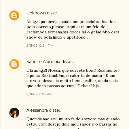
Unknown
disse…
Amiga que inveja,manda um pedacinho dos dois
pelo correio,please...Aqui esta um frio de
rachar,boa semana,bjs doces,há o geladinho esta
show de bola,lindo e apetitoso...
9/11/09 12:34 PM
Sabor e Alquimia
disse…
Olá amiga!! Nossa, que sorvete bom!! Realmente,
aqui no Rio também, o calor tá de matar!! E um
sorvete desse, ia muito bem a calhar, ainda mais
que adoro passas ao rum!! Delícia!! bjs!!
9/11/09 1:00 PM
Alessandra
disse…
Querida,nao sou muito fa de sorvete,mas quando
estou com desejo dele,meu sabor e o passas ao