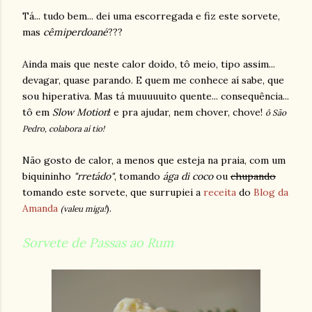
Tá... tudo bem... dei uma escorregada e fiz este sorvete,
mas
cêmiperdoané
???
Ainda mais que neste calor doido, tô meio, tipo assim...
devagar, quase parando. E quem me conhece aí sabe, que
sou hiperativa. Mas tá muuuuuito quente... consequência...
tô em
Slow Motion
! e pra ajudar, nem chover, chove!
ô São
Pedro, colabora aí tio!
Não gosto de calor, a menos que esteja na praia, com um
biquininho
"rretádo"
, tomando
ága di coco
ou
chupando
tomando este sorvete, que surrupiei a
receita
do
Blog da
Amanda
).
(valeu miga!
Sorvete de Passas ao Rum