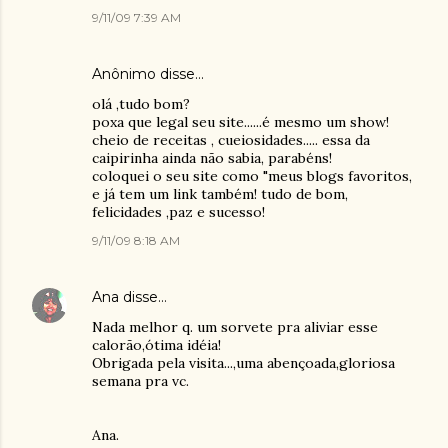
9/11/09 7:39 AM
Anônimo disse…
olá ,tudo bom?
poxa que legal seu site......é mesmo um show!
cheio de receitas , cueiosidades..... essa da
caipirinha ainda não sabia, parabéns!
coloquei o seu site como "meus blogs favoritos,
e já tem um link também! tudo de bom,
felicidades ,paz e sucesso!
9/11/09 8:18 AM
Ana
disse…
Nada melhor q. um sorvete pra aliviar esse
calorão,ótima idéia!
Obrigada pela visita...,uma abençoada,gloriosa
semana pra vc.
Ana.