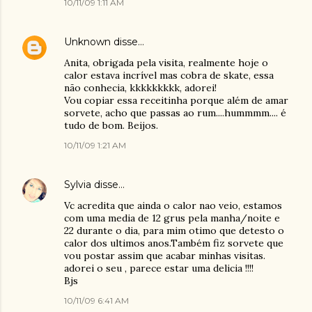
10/11/09 1:11 AM
Unknown
disse…
Anita, obrigada pela visita, realmente hoje o
calor estava incrível mas cobra de skate, essa
não conhecia, kkkkkkkkk, adorei!
Vou copiar essa receitinha porque além de amar
sorvete, acho que passas ao rum....hummmm.... é
tudo de bom. Beijos.
10/11/09 1:21 AM
Sylvia
disse…
Vc acredita que ainda o calor nao veio, estamos
com uma media de 12 grus pela manha/noite e
22 durante o dia, para mim otimo que detesto o
calor dos ultimos anos.Também fiz sorvete que
vou postar assim que acabar minhas visitas.
adorei o seu , parece estar uma delicia !!!!
Bjs
10/11/09 6:41 AM