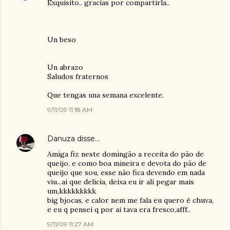
Exquisito.. gracias por compartirla..
Un beso
Un abrazo
Saludos fraternos
Que tengas una semana excelente.
9/11/09 11:18 AM
Danuza
disse…
Amiga fiz neste domingão a receita do pão de
queijo, e como boa mineira e devota do pão de
queijo que sou, esse não fica devendo em nada
viu...ai que delicia, deixa eu ir ali pegar mais
um,kkkkkkkkk
big bjocas, e calor nem me fala eu quero é chuva,
e eu q pensei q por ai tava era fresco,afff..
9/11/09 11:27 AM