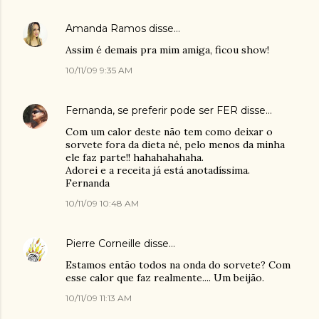
Amanda Ramos
disse…
Assim é demais pra mim amiga, ficou show!
10/11/09 9:35 AM
Fernanda, se preferir pode ser FER
disse…
Com um calor deste não tem como deixar o
sorvete fora da dieta né, pelo menos da minha
ele faz parte!! hahahahahaha.
Adorei e a receita já está anotadíssima.
Fernanda
10/11/09 10:48 AM
Pierre Corneille
disse…
Estamos então todos na onda do sorvete? Com
esse calor que faz realmente.... Um beijão.
10/11/09 11:13 AM