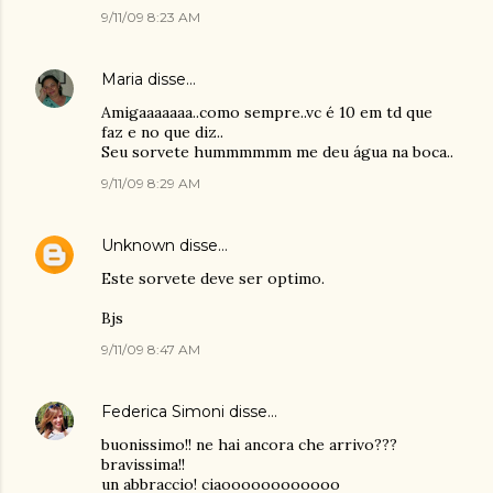
9/11/09 8:23 AM
Maria
disse…
Amigaaaaaaa..como sempre..vc é 10 em td que
faz e no que diz..
Seu sorvete hummmmmm me deu água na boca..
9/11/09 8:29 AM
Unknown
disse…
Este sorvete deve ser optimo.
Bjs
9/11/09 8:47 AM
Federica Simoni
disse…
buonissimo!! ne hai ancora che arrivo???
bravissima!!
un abbraccio! ciaoooooooooooo