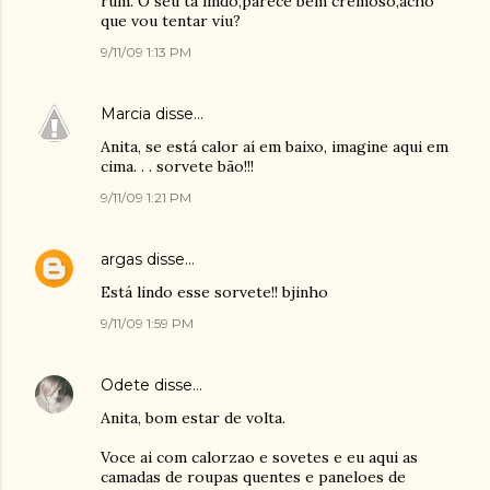
rum. O seu ta lindo,parece bem cremoso,acho
que vou tentar viu?
9/11/09 1:13 PM
Marcia
disse…
Anita, se está calor aí em baixo, imagine aqui em
cima. . . sorvete bão!!!
9/11/09 1:21 PM
argas
disse…
Está lindo esse sorvete!! bjinho
9/11/09 1:59 PM
Odete
disse…
Anita, bom estar de volta.
Voce ai com calorzao e sovetes e eu aqui as
camadas de roupas quentes e paneloes de