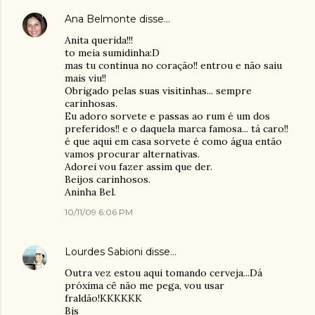
Ana Belmonte
disse…
Anita querida!!!
to meia sumidinha:D
mas tu continua no coração!! entrou e não saiu
mais viu!!
Obrigado pelas suas visitinhas... sempre
carinhosas.
Eu adoro sorvete e passas ao rum é um dos
preferidos!! e o daquela marca famosa... tá caro!!
é que aqui em casa sorvete é como água então
vamos procurar alternativas.
Adorei vou fazer assim que der.
Beijos carinhosos.
Aninha Bel.
10/11/09 6:06 PM
Lourdes Sabioni
disse…
Outra vez estou aqui tomando cerveja...Dá
próxima cê não me pega, vou usar
fraldão!KKKKKK
Bjs