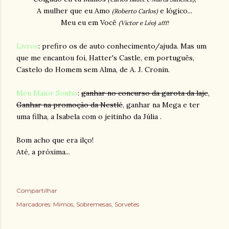
A mulher que eu Amo
e lógico...
(Roberto Carlos)
Meu eu em Você
(Victor e Léo)
afff!
Livros
: prefiro os de auto conhecimento/ajuda. Mas um
que me encantou foi,
Hatter's Castle,
em português,
Castelo do Homem sem Alma, de A. J. Cronin.
Meu Maior Sonho
:
ganhar no concurso da garota da laje
,
Ganhar na promoção da Nestlé
, ganhar na Mega e ter
uma filha, a Isabela com o jeitinho da Júlia .
Bom acho que era ilço!
Até, a próxima...
Compartilhar
Marcadores:
Mimos
Sobremesas
Sorvetes