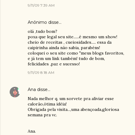
9/11/09 7:39 AM
Anônimo disse…
olá ,tudo bom?
poxa que legal seu site......é mesmo um show!
cheio de receitas , cueiosidades..... essa da
caipirinha ainda não sabia, parabéns!
coloquei o seu site como "meus blogs favoritos,
e já tem um link também! tudo de bom,
felicidades ,paz e sucesso!
9/11/09 8:18 AM
Ana
disse…
Nada melhor q. um sorvete pra aliviar esse
calorão,ótima idéia!
Obrigada pela visita...,uma abençoada,gloriosa
semana pra vc.
Ana.