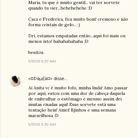
Maria, tu que é muito gentil... vai ter sorvete
quando tu vier...hehehehehe :D
Caca e Frederica, fica muito bom! cremoso e não
forma cristais de gelo... ;)
Dri, estamos empatadas então...aqui foi mais ou
menos isto! hahahahahaha :D
besitos.
9/11/09 9:37 AM
»¤Þäµ£ä¤«
disse…
Ai Anita vc é muito fofo, minha linda! Amo passar
por aqui, estou com uma dor de cabeça daquela
de embrulhar o estômago e mesmo assim dei
muitas risadas aqui! Esse sorvete está uma
tentação hein! Amei! Bjinhos e uma semana
maravilhosa :D
9/11/09 9:39 AM