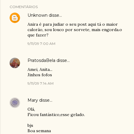
COMENTÁRIOS
Unknown
disse…
Anira é para judiar o seu post aqui tá o maior
calorão, sou louco por sorvete, mais engorda.o
que fazer?
9/11/09 7:00 AM
PratosdaBela
disse…
Amei, Anita...
Jinhos fofos
9/11/09 7:14 AM
Mary
disse…
Olá,
Ficou fantástico,esse gelado.
bjs
Boa semana