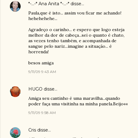
*-...-* Ana Anita *-...-*
disse…
Paula,que é isto... assim vou ficar me achando!
hehehehehe...
Agradeço o carinho... e espero que logo esteja
melhor da dor de cabeça...sei o quanto é chato,
as vezes tenho também, e acompanhada de
sangue pelo nariz...imagine a situação... é
horrenda!
besos amiga
9/11/09 9:43 AM
HUGO
disse…
Amiga seu cantinho é uma maravilha...quando
poder faça uma visitinha na minha panela.Beijo««
9/11/09 9:58 AM
Cris
disse…