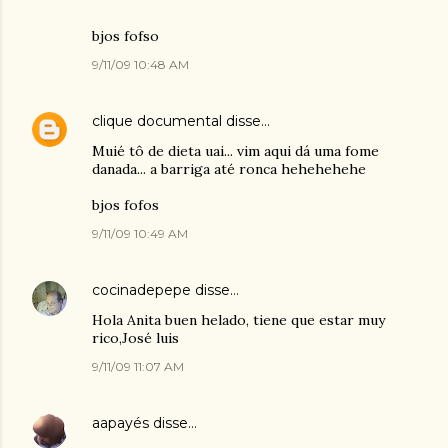
bjos fofso
9/11/09 10:48 AM
clique documental
disse…
Muié tô de dieta uai... vim aqui dá uma fome
danada... a barriga até ronca hehehehehe
bjos fofos
9/11/09 10:49 AM
cocinadepepe
disse…
Hola Anita buen helado, tiene que estar muy
rico,José luis
9/11/09 11:07 AM
aapayés
disse…