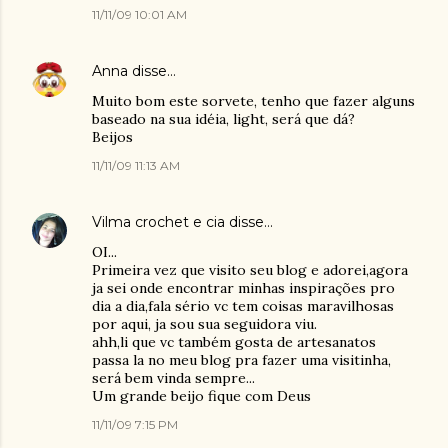
11/11/09 10:01 AM
Anna
disse…
Muito bom este sorvete, tenho que fazer alguns
baseado na sua idéia, light, será que dá?
Beijos
11/11/09 11:13 AM
Vilma crochet e cia
disse…
OI...
Primeira vez que visito seu blog e adorei,agora
ja sei onde encontrar minhas inspirações pro
dia a dia,fala sério vc tem coisas maravilhosas
por aqui, ja sou sua seguidora viu.
ahh,li que vc também gosta de artesanatos
passa la no meu blog pra fazer uma visitinha,
será bem vinda sempre...
Um grande beijo fique com Deus
11/11/09 7:15 PM