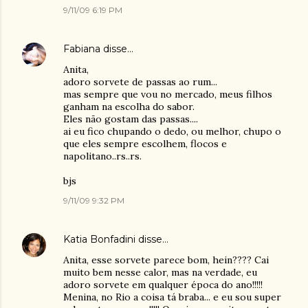
9/11/09 6:19 PM
Fabiana
disse…
Anita,
adoro sorvete de passas ao rum...
mas sempre que vou no mercado, meus filhos
ganham na escolha do sabor.
Eles não gostam das passas....
ai eu fico chupando o dedo, ou melhor, chupo o
que eles sempre escolhem, flocos e
napolitano..rs..rs.
bjs
9/11/09 9:32 PM
Katia Bonfadini
disse…
Anita, esse sorvete parece bom, hein???? Cai
muito bem nesse calor, mas na verdade, eu
adoro sorvete em qualquer época do ano!!!!!
Menina, no Rio a coisa tá braba... e eu sou super