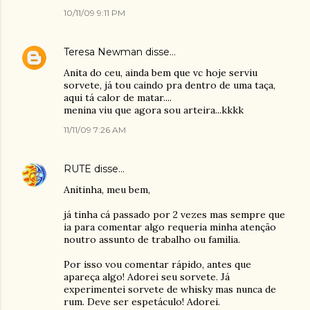
10/11/09 9:11 PM
Teresa Newman
disse…
Anita do ceu, ainda bem que vc hoje serviu
sorvete, já tou caindo pra dentro de uma taça,
aqui tá calor de matar....
menina viu que agora sou arteira...kkkk
11/11/09 7:26 AM
RUTE
disse…
Anitinha, meu bem,
já tinha cá passado por 2 vezes mas sempre que
ia para comentar algo requeria minha atenção
noutro assunto de trabalho ou familia.
Por isso vou comentar rápido, antes que
apareça algo! Adorei seu sorvete. Já
experimentei sorvete de whisky mas nunca de
rum. Deve ser espetáculo! Adorei.