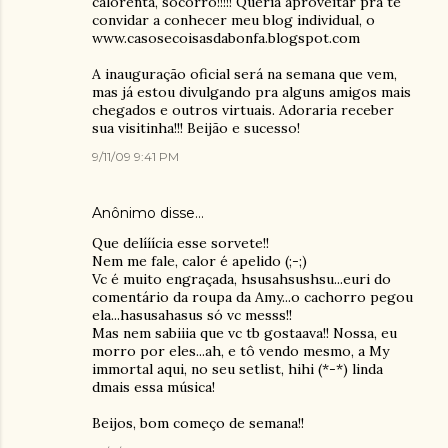
calorenta, socorro!!!!! Queria aproveitar pra te
convidar a conhecer meu blog individual, o
www.casosecoisasdabonfa.blogspot.com
A inauguração oficial será na semana que vem,
mas já estou divulgando pra alguns amigos mais
chegados e outros virtuais. Adoraria receber
sua visitinha!!! Beijão e sucesso!
9/11/09 9:41 PM
Anônimo disse…
Que delííícia esse sorvete!!
Nem me fale, calor é apelido (;-;)
Vc é muito engraçada, hsusahsushsu...euri do
comentário da roupa da Amy...o cachorro pegou
ela...hasusahasus só vc messs!!
Mas nem sabiiia que vc tb gostaava!! Nossa, eu
morro por eles...ah, e tô vendo mesmo, a My
immortal aqui, no seu setlist, hihi (*-*) linda
dmais essa música!
Beijos, bom começo de semana!!