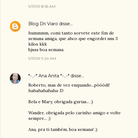
9/11/09 8:55 AM
Blog Dri Viaro
disse…
hummmm, comi tanto sorvete este fim de
semana amiga, que ahco que engordei uns 3
kilos kkk
bjsss boa semana
9/11/09 9:24 AM
*-...-* Ana Anita *-...-*
disse…
Roberto, mas de vez enquando...póóódi!
hahahahahaha :D
Bela e Mary, obrigada gurias... ;)
Wander, obrigada pelo carinho amigo e volte
sempre... ;)
Ana, pra ti também, boa semana! ;)