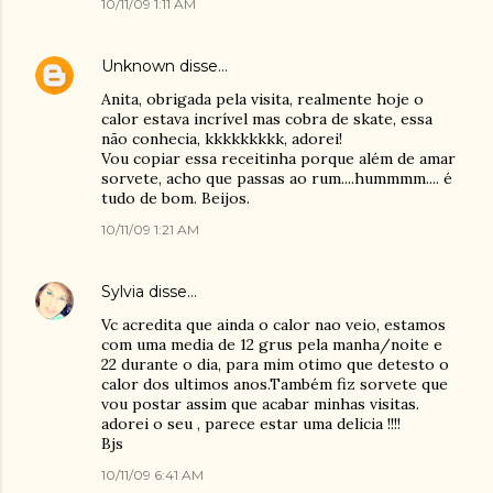
10/11/09 1:11 AM
Unknown
disse…
Anita, obrigada pela visita, realmente hoje o
calor estava incrível mas cobra de skate, essa
não conhecia, kkkkkkkkk, adorei!
Vou copiar essa receitinha porque além de amar
sorvete, acho que passas ao rum....hummmm.... é
tudo de bom. Beijos.
10/11/09 1:21 AM
Sylvia
disse…
Vc acredita que ainda o calor nao veio, estamos
com uma media de 12 grus pela manha/noite e
22 durante o dia, para mim otimo que detesto o
calor dos ultimos anos.Também fiz sorvete que
vou postar assim que acabar minhas visitas.
adorei o seu , parece estar uma delicia !!!!
Bjs
10/11/09 6:41 AM