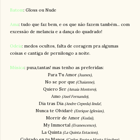
Batom
: Gloss ou Nude
Ama
: tudo que faz bem, e os que não fazem também... com
excessão de melancia e a dança do quadrado!
Odeia
: medos ocultos, falta de coragem pra algumas
coisas e cantiga de pernilongo a noite.
Música
: puxa,tantas! mas tenho as preferidas:
Para Tu Amor
,
(Juanes)
No se por que
,
(Chaianne)
Quiero Ser
,
(Amaia Montero)
Amo
,
(Axel Fernando)
Dia tras Dia
,
(Andre Cepeda)
linda!
Nunca te Olvidaré
,
(Enrique Iglesias)
Morrir de Amor
,
(Kudai)
My Immortal
,
(Evanescence)
La Quinta
,
(La Quinta Estacion)
Colgado en tu Manos
,
(Carlos Baute e Marta Sánchez)