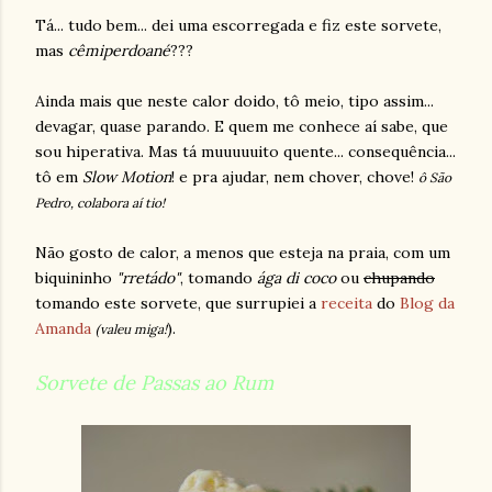
Tá... tudo bem... dei uma escorregada e fiz este sorvete,
mas
cêmiperdoané
???
Ainda mais que neste calor doido, tô meio, tipo assim...
devagar, quase parando. E quem me conhece aí sabe, que
sou hiperativa. Mas tá muuuuuito quente... consequência...
tô em
Slow Motion
! e pra ajudar, nem chover, chove!
ô São
Pedro, colabora aí tio!
Não gosto de calor, a menos que esteja na praia, com um
biquininho
"rretádo"
, tomando
ága di coco
ou
chupando
tomando este sorvete, que surrupiei a
receita
do
Blog da
Amanda
).
(valeu miga!
Sorvete de Passas ao Rum