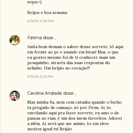
sopa;>)
Beijos e boa semana
9/11/09 4:33 PM
Fátima
disse…
Anita bom demais o sabor desse sorvete, tô aqui
em frente ao pc e suando em bicas! Mas, o que
eu gostei mesmo foi de ti conhecer mais um
pouquinho, através das suas respostas do
selinho. Um beijão no coração!!!
9/11/09 5:23 PM
Carolina Andrade
disse…
Mas minha fia, nem com catuaba quando o bicho
ta pregado de cansaço, só por Deus. Ai, to
enrolando aqui pra fazer sorvete, eu amo o de
passas ao rum, é um dos meus favoritos. Adorei
a idéia. Ai, será que me animo, to em slow
motion igual tu! Beijão