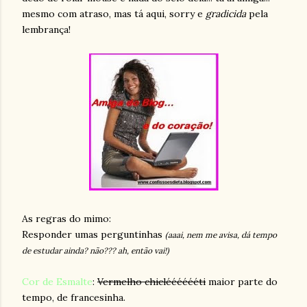
mesmo com atraso, mas tá aqui, sorry e
gradicida
pela
lembrança!
As regras do mimo:
Responder umas perguntinhas
(aaai, nem me avisa, dá tempo
de estudar ainda? não??? ah, então vai!)
Cor de Esmalte
:
Vermelho chiclééééééti
maior parte do
tempo, de francesinha.