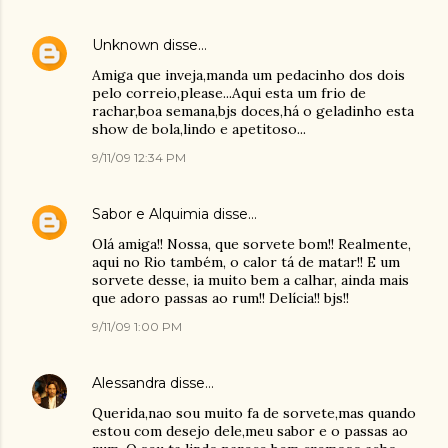
Unknown
disse…
Amiga que inveja,manda um pedacinho dos dois
pelo correio,please...Aqui esta um frio de
rachar,boa semana,bjs doces,há o geladinho esta
show de bola,lindo e apetitoso...
9/11/09 12:34 PM
Sabor e Alquimia
disse…
Olá amiga!! Nossa, que sorvete bom!! Realmente,
aqui no Rio também, o calor tá de matar!! E um
sorvete desse, ia muito bem a calhar, ainda mais
que adoro passas ao rum!! Delícia!! bjs!!
9/11/09 1:00 PM
Alessandra
disse…
Querida,nao sou muito fa de sorvete,mas quando
estou com desejo dele,meu sabor e o passas ao