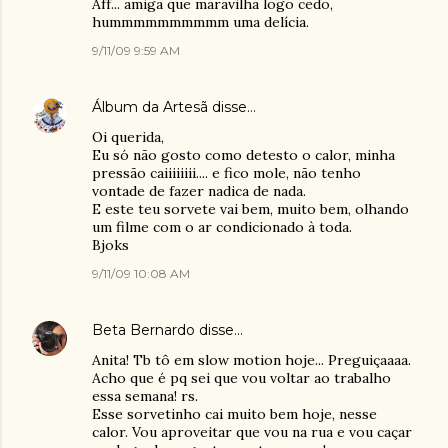
Aff... amiga que maravilha logo cedo,
hummmmmmmmmm uma delícia.
9/11/09 9:59 AM
Álbum da Artesã
disse…
Oi querida,
Eu só não gosto como detesto o calor, minha
pressão caiiiiiiii.... e fico mole, não tenho
vontade de fazer nadica de nada.
E este teu sorvete vai bem, muito bem, olhando
um filme com o ar condicionado à toda.
Bjoks
9/11/09 10:08 AM
Beta Bernardo
disse…
Anita! Tb tô em slow motion hoje... Preguiçaaaa.
Acho que é pq sei que vou voltar ao trabalho
essa semana! rs.
Esse sorvetinho cai muito bem hoje, nesse
calor. Vou aproveitar que vou na rua e vou caçar