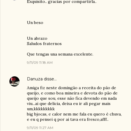
Exquisito.. gracias por compartirla..
Un beso
Un abrazo
Saludos fraternos
Que tengas una semana excelente.
9/11/09 11:18 AM
Danuza
disse…
Amiga fiz neste domingão a receita do pão de
queijo, e como boa mineira e devota do pão de
queijo que sou, esse não fica devendo em nada
viu...ai que delicia, deixa eu ir ali pegar mais
um,kkkkkkkkk
big bjocas, e calor nem me fala eu quero é chuva,
e eu q pensei q por ai tava era fresco,afff..
9/11/09 11:27 AM