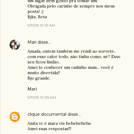
um lugar bem gosto pra tomar um!
Obrigada pelo carinho de sempre nos meus
posts! ;)
Bjks, Beta
9/11/09 10:19 AM
Mari
disse…
Amada, ontem também me rendi ao sorvete..
com esse calor todo, não tinha como, né? Esse
seu ficou lindão..
Amei te conhecer um cadinho mais... você é
muito divertida!!
Bjo grande,
Mari
9/11/09 10:36 AM
clique documental
disse…
Anita vc é mara viu hehehehehe
Amei suas respostas!!!