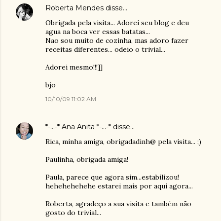
Roberta Mendes
disse…
Obrigada pela visita... Adorei seu blog e deu
agua na boca ver essas batatas...
Nao sou muito de cozinha, mas adoro fazer
receitas diferentes... odeio o trivial...
Adorei mesmo!!!]]
bjo
10/10/09 11:02 AM
*-...-* Ana Anita *-...-*
disse…
Rica, minha amiga, obrigadadinh@ pela visita... ;)
Paulinha, obrigada amiga!
Paula, parece que agora sim...estabilizou!
hehehehehehe estarei mais por aqui agora...
Roberta, agradeço a sua visita e também não
gosto do trivial...