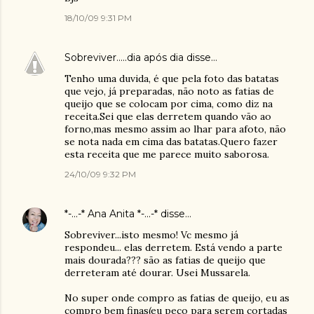
18/10/09 9:31 PM
Sobreviver.....dia após dia
disse…
Tenho uma duvida, é que pela foto das batatas
que vejo, já preparadas, não noto as fatias de
queijo que se colocam por cima, como diz na
receita.Sei que elas derretem quando vão ao
forno,mas mesmo assim ao lhar para afoto, não
se nota nada em cima das batatas.Quero fazer
esta receita que me parece muito saborosa.
24/10/09 9:32 PM
*-...-* Ana Anita *-...-*
disse…
Sobreviver...isto mesmo! Vc mesmo já
respondeu... elas derretem. Está vendo a parte
mais dourada??? são as fatias de queijo que
derreteram até dourar. Usei Mussarela.
No super onde compro as fatias de queijo, eu as
compro bem finas(eu peço para serem cortadas