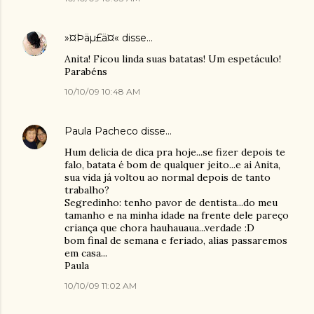
»¤Þäµ£ä¤«
disse…
Anita! Ficou linda suas batatas! Um espetáculo!
Parabéns
10/10/09 10:48 AM
Paula Pacheco
disse…
Hum delicia de dica pra hoje...se fizer depois te
falo, batata é bom de qualquer jeito...e ai Anita,
sua vida já voltou ao normal depois de tanto
trabalho?
Segredinho: tenho pavor de dentista...do meu
tamanho e na minha idade na frente dele pareço
criança que chora hauhauaua...verdade :D
bom final de semana e feriado, alias passaremos
em casa...
Paula
10/10/09 11:02 AM