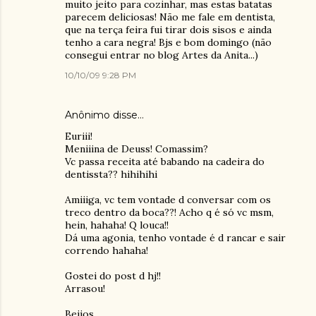
muito jeito para cozinhar, mas estas batatas
parecem deliciosas! Não me fale em dentista,
que na terça feira fui tirar dois sisos e ainda
tenho a cara negra! Bjs e bom domingo (não
consegui entrar no blog Artes da Anita...)
10/10/09 9:28 PM
Anônimo disse…
Euriii!
Meniiina de Deuss! Comassim?
Vc passa receita até babando na cadeira do
dentissta?? hihihihi
Amiiiga, vc tem vontade d conversar com os
treco dentro da boca??! Acho q é só vc msm,
hein, hahaha! Q louca!!
Dá uma agonia, tenho vontade é d rancar e sair
correndo hahaha!
Gostei do post d hj!!
Arrasou!
Beijos