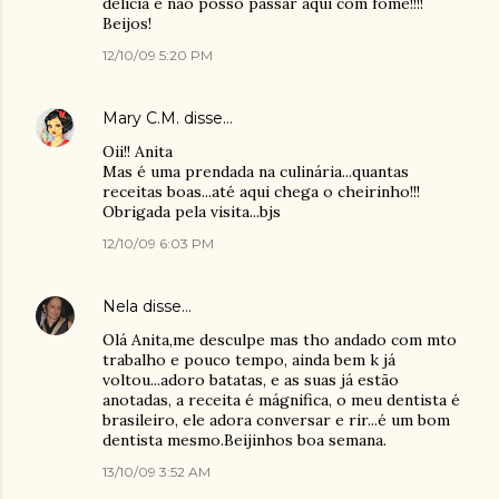
delícia e não posso passar aqui com fome!!!!
Beijos!
12/10/09 5:20 PM
Mary C.M.
disse…
Oii!! Anita
Mas é uma prendada na culinária...quantas
receitas boas...até aqui chega o cheirinho!!!
Obrigada pela visita...bjs
12/10/09 6:03 PM
Nela
disse…
Olá Anita,me desculpe mas tho andado com mto
trabalho e pouco tempo, ainda bem k já
voltou...adoro batatas, e as suas já estão
anotadas, a receita é mágnifica, o meu dentista é
brasileiro, ele adora conversar e rir...é um bom
dentista mesmo.Beijinhos boa semana.
13/10/09 3:52 AM