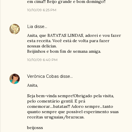
em cima!!! Beijo grande e bom domingo!!
10/10/09 6:25 PM
Lia
disse…
Anita, que BATATAS LINDAS, adorei e vou fazer
esta receita. Você está de volta para fazer
nossas delicias.
Beijinhos e bom fim de semana amiga.
10/10/09 6:40 PM
Verônica Cobas
disse…
Anita,
Seja bem-vinda sempre!Obrigado pela visita,
pelo comentário gentil. E prá
comemorar....batatas!!! Adoro sempre...tanto
quanto sempre que possível experimento suas
receitas uruguaias/brazucas.
beijosss