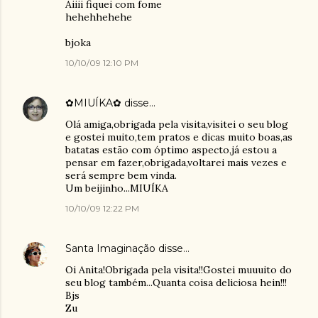
Aiiii fiquei com fome
hehehhehehe
bjoka
10/10/09 12:10 PM
✿MIUÍKA✿
disse…
Olá amiga,obrigada pela visita,visitei o seu blog
e gostei muito,tem pratos e dicas muito boas,as
batatas estão com óptimo aspecto,já estou a
pensar em fazer,obrigada,voltarei mais vezes e
será sempre bem vinda.
Um beijinho...MIUÍKA
10/10/09 12:22 PM
Santa Imaginação
disse…
Oi Anita!Obrigada pela visita!!Gostei muuuito do
seu blog também...Quanta coisa deliciosa hein!!!
Bjs
Zu