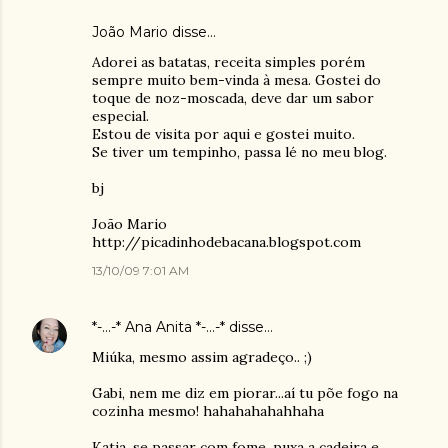
João Mario
disse…
Adorei as batatas, receita simples porém
sempre muito bem-vinda à mesa. Gostei do
toque de noz-moscada, deve dar um sabor
especial.
Estou de visita por aqui e gostei muito.
Se tiver um tempinho, passa lé no meu blog.
bj
João Mario
http://picadinhodebacana.blogspot.com
13/10/09 7:01 AM
*-...-* Ana Anita *-...-*
disse…
Miúka, mesmo assim agradeço.. ;)
Gabi, nem me diz em piorar...aí tu põe fogo na
cozinha mesmo! hahahahahahhaha
Katia, se passar com fome, puxa a cadeira e