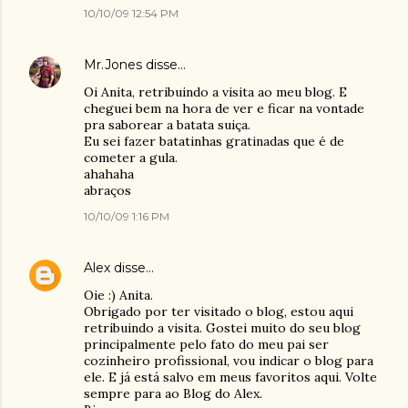
10/10/09 12:54 PM
Mr.Jones
disse…
Oi Anita, retribuindo a visita ao meu blog. E
cheguei bem na hora de ver e ficar na vontade
pra saborear a batata suiça.
Eu sei fazer batatinhas gratinadas que é de
cometer a gula.
ahahaha
abraços
10/10/09 1:16 PM
Alex
disse…
Oie :) Anita.
Obrigado por ter visitado o blog, estou aqui
retribuindo a visita. Gostei muito do seu blog
principalmente pelo fato do meu pai ser
cozinheiro profissional, vou indicar o blog para
ele. E já está salvo em meus favoritos aqui. Volte
sempre para ao Blog do Alex.