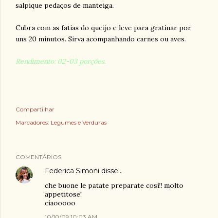
salpique pedaços de manteiga.
Cubra com as fatias do queijo e leve para gratinar por
uns 20 minutos. Sirva acompanhando carnes ou aves.
Rendimento: 02-03 porções.
Compartilhar
Marcadores:
Legumes e Verduras
COMENTÁRIOS
Federica Simoni
disse…
che buone le patate preparate così!! molto
appetitose!
ciaooooo
10/10/09 10:03 AM