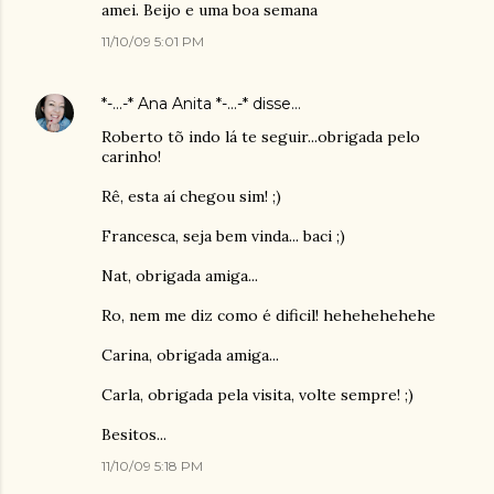
amei. Beijo e uma boa semana
11/10/09 5:01 PM
*-...-* Ana Anita *-...-*
disse…
Roberto tõ indo lá te seguir...obrigada pelo
carinho!
Rê, esta aí chegou sim! ;)
Francesca, seja bem vinda... baci ;)
Nat, obrigada amiga...
Ro, nem me diz como é dificil! hehehehehehe
Carina, obrigada amiga...
Carla, obrigada pela visita, volte sempre! ;)
Besitos...
11/10/09 5:18 PM