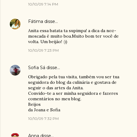
10/10/09 7:14 PM
Fátima
disse…
Anita essa batata ta supimpa! a dica da noz-
moscada é muito boa.Muito bom ter você de
volta. Um beijão! :))
10/10/09 7:23 PM
Sofia Sá
disse…
Obrigado pela tua visita, também vou ser tua
seguidora do blog da culinária e gostava de
seguir o das artes da Anita.
Convido-te a ser minha seguidora e fazeres
comentários no meu blog.
Beijos
da Joana e Sofia
10/10/09 7:32 PM
Anna
disse…