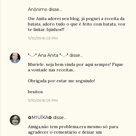
Anônimo disse…
Oie Anita adorei seu blog, já peguei a receita da
batata, adoro tudo o que é feito com batata, vou
te linkar, bjinhos!!!
11/10/09 8:03 PM
*-...-* Ana Anita *-...-*
disse…
Muriele, seja bem vinda por aqui sempre! Fique
a vontade nas receitas...
Obrigada por estar me seguindo!
besitos
11/10/09 8:09 PM
✿MIUÍKA✿
disse…
Amiga,não tem problema,era mesmo só para
agradecer o comentário e deixar um