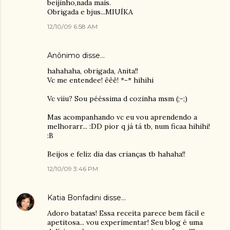
beijinho,nada mais.
Obrigada e bjus...MIUÍKA
12/10/09 6:58 AM
Anônimo disse…
hahahaha, obrigada, Anita!!
Vc me entendee! êêê! *-* hihihi
Vc viiu? Sou pééssima d cozinha msm (;-;)
Mas acompanhando vc eu vou aprendendo a
melhorarr... :DD pior q já tá tb, num ficaa hihihi!
:B
Beijos e feliz dia das crianças tb hahaha!!
12/10/09 3:46 PM
Katia Bonfadini
disse…
Adoro batatas! Essa receita parece bem fácil e
apetitosa... vou experimentar! Seu blog é uma