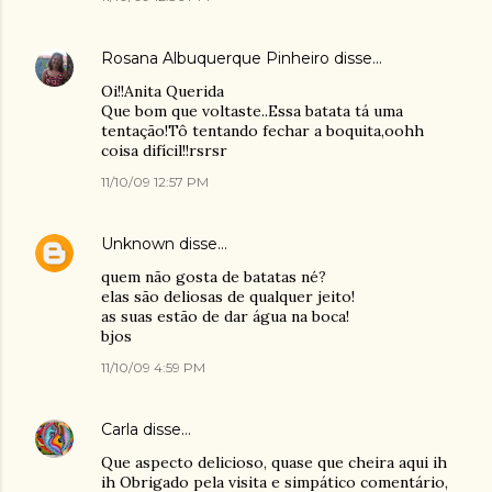
Rosana Albuquerque Pinheiro
disse…
Oi!!Anita Querida
Que bom que voltaste..Essa batata tá uma
tentação!Tô tentando fechar a boquita,oohh
coisa difícil!!rsrsr
11/10/09 12:57 PM
Unknown
disse…
quem não gosta de batatas né?
elas são deliosas de qualquer jeito!
as suas estão de dar água na boca!
bjos
11/10/09 4:59 PM
Carla
disse…
Que aspecto delicioso, quase que cheira aqui ih
ih Obrigado pela visita e simpático comentário,