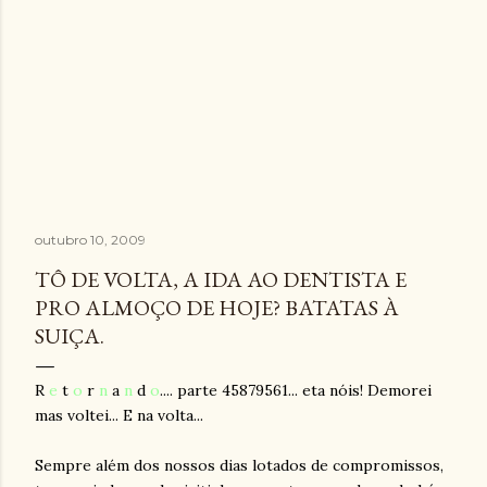
outubro 10, 2009
TÔ DE VOLTA, A IDA AO DENTISTA E
PRO ALMOÇO DE HOJE? BATATAS À
SUIÇA.
R
e
t
o
r
n
a
n
d
o
.... parte 45879561... eta nóis! Demorei
mas voltei... E na volta...
Sempre além dos nossos dias lotados de compromissos,