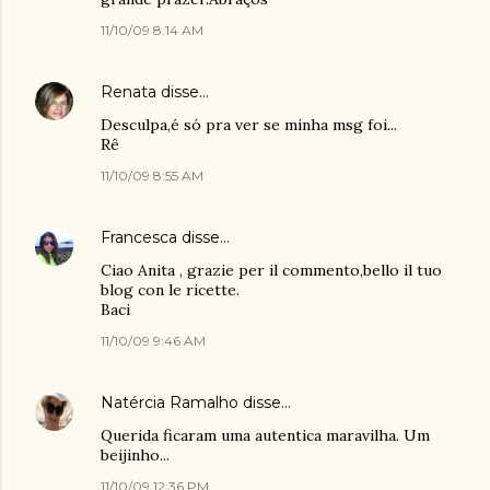
11/10/09 8:14 AM
Renata
disse…
Desculpa,é só pra ver se minha msg foi...
Rê
11/10/09 8:55 AM
Francesca
disse…
Ciao Anita , grazie per il commento,bello il tuo
blog con le ricette.
Baci
11/10/09 9:46 AM
Natércia Ramalho
disse…
Querida ficaram uma autentica maravilha. Um
beijinho...
11/10/09 12:36 PM