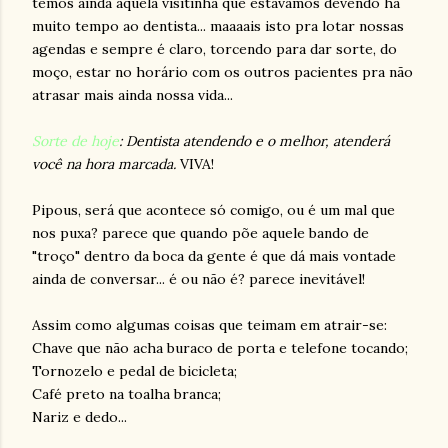
temos ainda aquela visitinha que estavamos devendo há
muito tempo ao dentista... maaaais isto pra lotar nossas
agendas e sempre é claro, torcendo para dar sorte, do
moço, estar no horário com os outros pacientes pra não
atrasar mais ainda nossa vida...
Sorte de hoje
: Dentista atendendo e o melhor, atenderá
você na hora marcada.
VIVA!
Pipous, será que acontece só comigo, ou é um mal que
nos puxa? parece que quando põe aquele bando de
"troço" dentro da boca da gente é que dá mais vontade
ainda de conversar... é ou não é? parece inevitável!
Assim como algumas coisas que teimam em atrair-se:
Chave que não acha buraco de porta e telefone tocando;
Tornozelo e pedal de bicicleta;
Café preto na toalha branca;
Nariz e dedo...