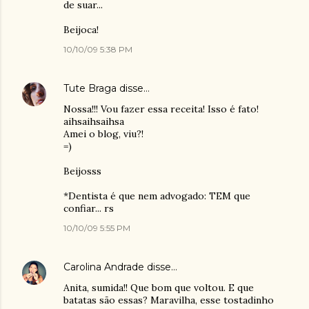
de suar...
Beijoca!
10/10/09 5:38 PM
Tute Braga
disse…
Nossa!!! Vou fazer essa receita! Isso é fato!
aihsaihsaihsa
Amei o blog, viu?!
=)
Beijosss
*Dentista é que nem advogado: TEM que
confiar... rs
10/10/09 5:55 PM
Carolina Andrade
disse…
Anita, sumida!! Que bom que voltou. E que
batatas são essas? Maravilha, esse tostadinho