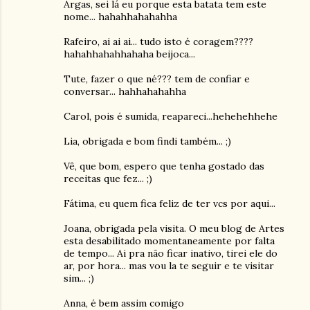
Argas, sei lá eu porque esta batata tem este
nome... hahahhahahahha
Rafeiro, ai ai ai... tudo isto é coragem????
hahahhahahhahaha beijoca...
Tute, fazer o que né??? tem de confiar e
conversar... hahhahahahha
Carol, pois é sumida, reapareci...hehehehhehe
Lia, obrigada e bom findi também... ;)
Vê, que bom, espero que tenha gostado das
receitas que fez... ;)
Fátima, eu quem fica feliz de ter vcs por aqui...
Joana, obrigada pela visita. O meu blog de Artes
esta desabilitado momentaneamente por falta
de tempo... Ai pra não ficar inativo, tirei ele do
ar, por hora... mas vou la te seguir e te visitar
sim... ;)
Anna, é bem assim comigo