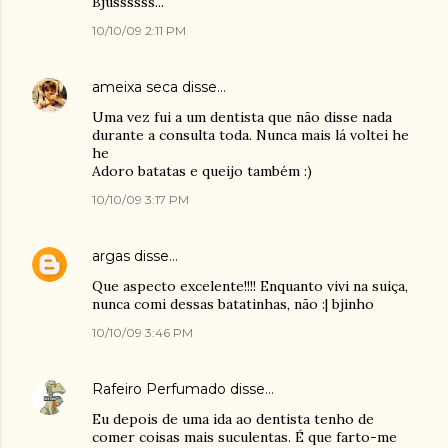
Bjussssss...
10/10/09 2:11 PM
ameixa seca
disse…
Uma vez fui a um dentista que não disse nada
durante a consulta toda. Nunca mais lá voltei he
he
Adoro batatas e queijo também :)
10/10/09 3:17 PM
argas
disse…
Que aspecto excelente!!!! Enquanto vivi na suiça,
nunca comi dessas batatinhas, não :| bjinho
10/10/09 3:46 PM
Rafeiro Perfumado
disse…
Eu depois de uma ida ao dentista tenho de
comer coisas mais suculentas. É que farto-me