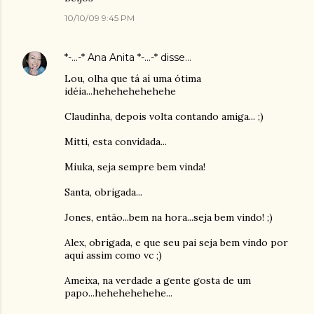
10/10/09 9:45 PM
*-...-* Ana Anita *-...-*
disse…
Lou, olha que tá aí uma ótima
idéia...hehehehehehehe
Claudinha, depois volta contando amiga... ;)
Mitti, esta convidada...
Miuka, seja sempre bem vinda!
Santa, obrigada...
Jones, então...bem na hora...seja bem vindo! ;)
Alex, obrigada, e que seu pai seja bem vindo por
aqui assim como vc ;)
Ameixa, na verdade a gente gosta de um
papo...hehehehehehe...