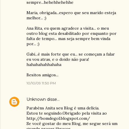
sempre...hehehhehehhe
Maria, obrigada...espero que seu marido esteja
melhor... ;)
Ana Rita, eu quem agradece a visita... o meu
outro blog esta desabilitado por enquanto por
falta de tempo... mas seja sempre bem vinda
por... ;)
Gabi...é mais forte que eu... se começam a falar
eu vou atras, e o doido não para!
hahahahahhahaha
Besitos amigos...
10/10/09 11:50 PM
Unknown
disse…
Parabéns Anita seu Blog é uma delícia.
Estou te seguindo.Obrigado pela visita ao
http://bomdegol.blogspot.com/
Se você gostar do meu Blog, me segue será um
grande prazer.Abraços