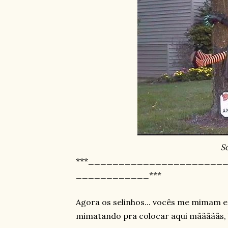
Só
***______________________
____________***
Agora os selinhos... vocês me mimam e e
mimatando pra colocar aqui mãããããs, 