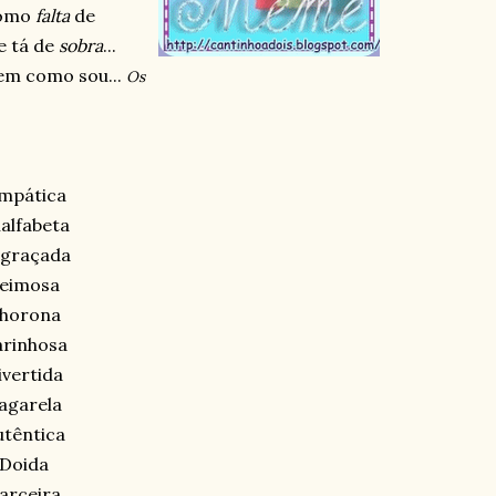
como
falta
de
e tá de
sobra
...
rem como sou...
Os
impática
alfabeta
graçada
eimosa
horona
rinhosa
ivertida
agarela
utêntica
Doida
arceira