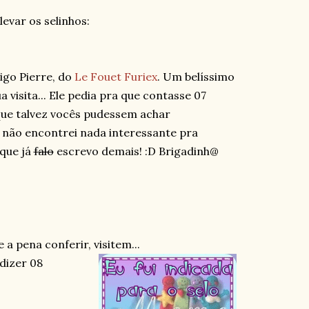
evar os selinhos:
igo Pierre, do
Le Fouet Furiex
. Um belíssimo
 visita... Ele pedia pra que contasse 07
que talvez vocês pudessem achar
s não encontrei nada interessante pra
 que já
falo
escrevo demais! :D Brigadinh@
le a pena conferir, visitem...
dizer 08