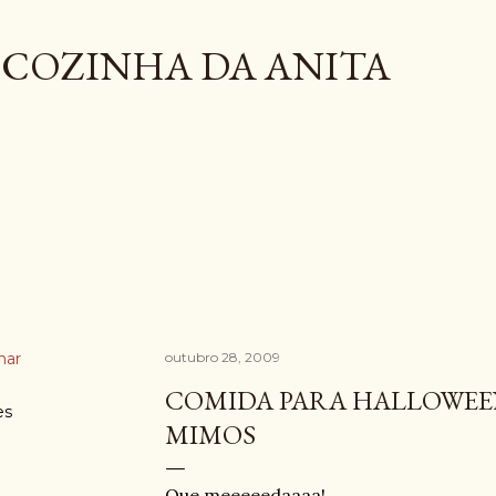
Pular para o conteúdo principal
COZINHA DA ANITA
har
outubro 28, 2009
COMIDA PARA HALLOWEEN
es
MIMOS
Que meeeeedaaaa!