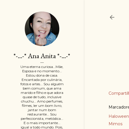
*-...-* Ana Anita *-...-*
Uma eterna curiosa...Mãe,
Esposa e no momento...
Estou dona de casa.
Encantada por culinária,
fotos e artes... Sou alguém
bem comum, que ama
marido e filho e que adora
Compartil
quase de tudo, inclusive
chuchu... Amo perfumes,
filmes, ler um bom livro,
Marcador
jantar num bom
restaurante... Sou
Haloween
perfeccionista, metódica...
E o mais importante...
Mimos
igual a todo mundo. Pois,