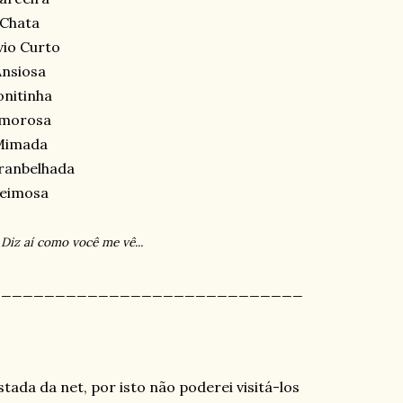
Chata
vio Curto
Ansiosa
onitinha
morosa
Mimada
ranbelhada
eimosa
. Diz aí como você me vê...
_____________________________
stada da net, por isto não poderei visitá-los