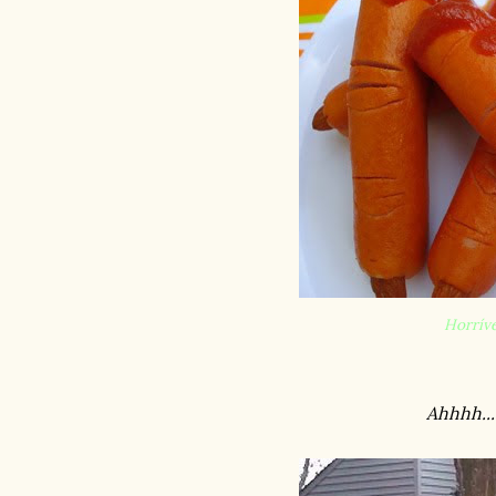
Horríve
Ahhhh...