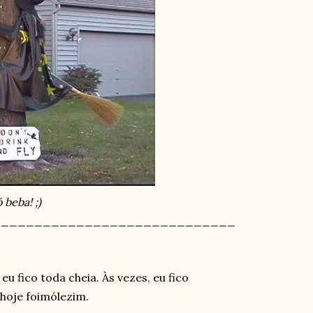
 beba! ;)
_____________________________
u fico toda cheia. Às vezes, eu fico
hoje foimólezim.