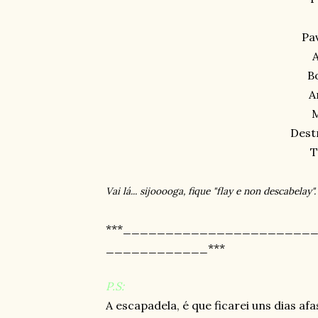
Pa
B
A
Dest
T
Vai lá... sijooooga, fique "flay e non descabelay"
***______________________
____________***
P.S:
A escapadela, é que ficarei uns dias afa