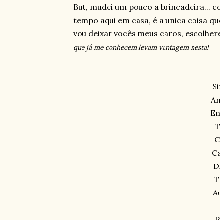
But, mudei um pouco a brincadeira... 
tempo aqui em casa, é a unica coisa qu
vou deixar vocês meus caros, escolhe
que já me conhecem levam vantagem nesta!
S
An
En
T
C
Ca
D
T
A
P