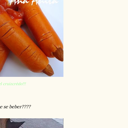
l cruizcrédo!!!
e se beber????