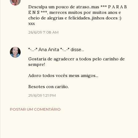
Desculpa um pouco de atraso..mas *** P A R A B
E N S ***, mereces muitos por muitos anos e
cheio de alegrias e felicidades..jinhos doces :)
xxx
26/6/09 7:08 AM
*-...-* Ana Anita *-...-*
disse…
Gostaria de agradecer a todos pelo carinho de
sempre!
Adoro todos vocês meus amigos...
Besotes con cariño.
29/6/09 1:21 PM
POSTAR UM COMENTÁRIO