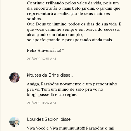
Continue trilhando pelos vales da vida, pois um
dia encontrarás o mais belo jardim, o jardim que
representará a realização de seus maiores
sonhos.
Que Deus te ilumine, todos os dias de sua vida. E
que você caminhe sempre em busca do sucesso,
alcançando um futuro amplo,
se aperfeiçoando e prosperando ainda mais.
Feliz Aniversário! "
20/6/09 10:51 AM
kitutes da Brine
disse…
Amiga, Parabéns novamente e um presentinho
pra vc...Tem um mimo de selo pra vc no
blog...passe lá e carregue.
20/6/09 11:24 AM
Lourdes Sabioni
disse…
Viva Você e Viva muuuuuuito!!! Parabéns e mil