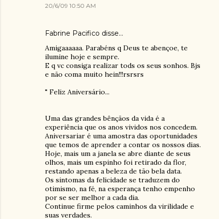
20/6/09 10:50 AM
Fabrine Pacifico
disse…
Amigaaaaaa. Parabéns q Deus te abençoe, te
ilumine hoje e sempre.
E q vc consiga realizar tods os seus sonhos. Bjs
e não coma muito hein!!!rsrsrs
" Feliz Aniversário...
Uma das grandes bênçãos da vida é a
experiência que os anos vividos nos concedem.
Aniversariar é uma amostra das oportunidades
que temos de aprender a contar os nossos dias.
Hoje, mais um a janela se abre diante de seus
olhos, mais um espinho foi retirado da flor,
restando apenas a beleza de tão bela data.
Os sintomas da felicidade se traduzem do
otimismo, na fé, na esperança tenho empenho
por se ser melhor a cada dia.
Continue firme pelos caminhos da virilidade e
suas verdades.