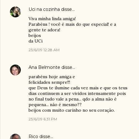
Uci na cozinha
disse…
Viva minha linda amiga!
Parabéns ! você é mais do que especial! e a
gente te adora!
beijos
da UCi
23/6/09 12:28 AM
Ana Belmonte
disse…
parabéns hoje amiga e
felicidades sempre!!!
que Deus te ilumine cada vez mais e que os teus
dias continuem a ser vividos intensamente pois
no final tudo vale a pena... qdo a alma não é
pequena... não é mesmo??
beijos com muito carinho no seu coração.
23/6/09 6:31 PM
Rico
disse…