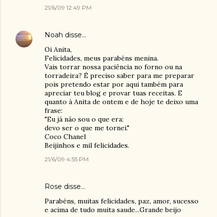
21/6/09 12:49 PM
Noah
disse…
Oi Anita,
Felicidades, meus parabéns menina.
Vais torrar nossa paciência no forno ou na
torradeira? É preciso saber para me preparar
pois pretendo estar por aqui também para
apreciar teu blog e provar tuas receitas. E
quanto à Anita de ontem e de hoje te deixo uma
frase:
"Eu já não sou o que era:
devo ser o que me tornei."
Coco Chanel
Beijinhos e mil felicidades.
21/6/09 4:55 PM
Rose
disse…
Parabéns, muitas felicidades, paz, amor, sucesso
e acima de tudo muita saude...Grande beijo