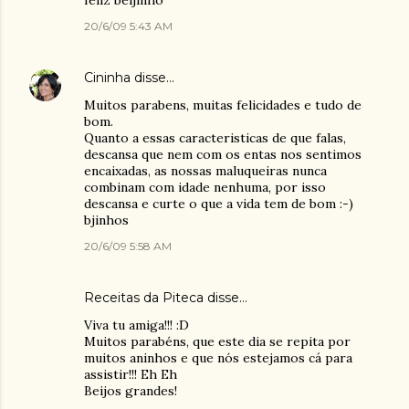
feliz beijinho
20/6/09 5:43 AM
Cininha
disse…
Muitos parabens, muitas felicidades e tudo de
bom.
Quanto a essas caracteristicas de que falas,
descansa que nem com os entas nos sentimos
encaixadas, as nossas maluqueiras nunca
combinam com idade nenhuma, por isso
descansa e curte o que a vida tem de bom :-)
bjinhos
20/6/09 5:58 AM
Receitas da Piteca
disse…
Viva tu amiga!!! :D
Muitos parabéns, que este dia se repita por
muitos aninhos e que nós estejamos cá para
assistir!!! Eh Eh
Beijos grandes!