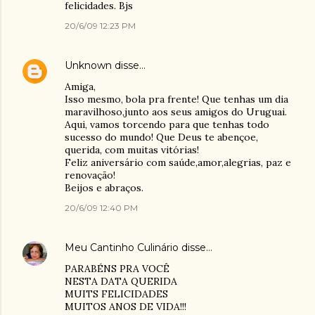
felicidades. Bjs
20/6/09 12:23 PM
Unknown
disse…
Amiga,
Isso mesmo, bola pra frente! Que tenhas um dia
maravilhoso,junto aos seus amigos do Uruguai.
Aqui, vamos torcendo para que tenhas todo
sucesso do mundo! Que Deus te abençoe,
querida, com muitas vitórias!
Feliz aniversário com saúde,amor,alegrias, paz e
renovação!
Beijos e abraços.
20/6/09 12:40 PM
Meu Cantinho Culinário
disse…
PARABÉNS PRA VOCÊ
NESTA DATA QUERIDA
MUITS FELICIDADES
MUITOS ANOS DE VIDA!!!