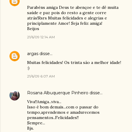
Parabéns amiga Deus te abençoe e te dê muita
saúde e paz pois do resto a gente corre
atrás!Rsrs Muitas felicidades e alegrias e
principlamente Amor! Seja feliz amiga!
Beijos
21/6/09 12:14 AM
argas
disse…
Muitas felicidades! Os trinta são a melhor idade!
:)
21/6/09 6:07 AM
Rosana Albuquerque Pinheiro
disse…
Viva!!Amiga...viva...
Isso é bom demais...com o passar do
tempo,aprendemos e amadurecemos
pensamentos..Felicidades!!
Sempre...
Bjs.