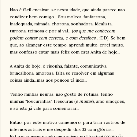
Nao é fácil encaixar-se nesta idade, que ainda parece nao
condizer bem comigo... Sou moleca, fanfarrona,
inadequada, mimada, chorona, sonhadora, idealista,
turrona, teimosa e por aí vai... (
os que me conhecem
podem contar com certeza, e com detalhes...
:DD). Se bem
que, ao alcançar este tempo, aprendi muito, errei muito,
mas confesso estar mais feliz com esta Anita de hoje...
A Anita de hoje, é risonha, falante, comunicativa,
brincalhona, amorosa, falta se resolver em algumas
coisas ainda...mas aos poucos tá indo...
Tenho minhas neuras, nao gosto de rotinas, tenho
minhas "loucurinhas", frescuras (
e muitas
), amo emoçoes,
e só isto já vale para comemorar...
Entao, por este motivo comemoro, para tirar rastros de
infernos astrais e me despedir dos 33 com glórias...
Estarei comemorando meu aniver no Uruguai (
como fiz