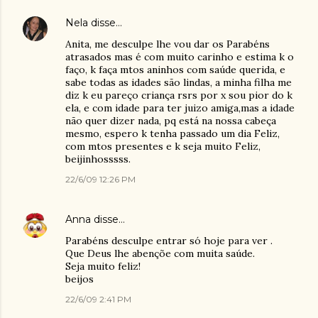
Nela
disse…
Anita, me desculpe lhe vou dar os Parabéns
atrasados mas é com muito carinho e estima k o
faço, k faça mtos aninhos com saúde querida, e
sabe todas as idades são lindas, a minha filha me
diz k eu pareço criança rsrs por x sou pior do k
ela, e com idade para ter juizo amiga,mas a idade
não quer dizer nada, pq está na nossa cabeça
mesmo, espero k tenha passado um dia Feliz,
com mtos presentes e k seja muito Feliz,
beijinhosssss.
22/6/09 12:26 PM
Anna
disse…
Parabéns desculpe entrar só hoje para ver .
Que Deus lhe abençõe com muita saúde.
Seja muito feliz!
beijos
22/6/09 2:41 PM