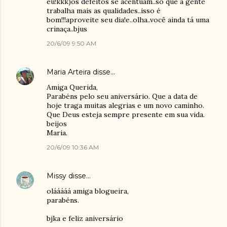
eu!kkk)os defeitos se acentuam..só que a gente
trabalha mais as qualidades..isso é
bom!!!aproveite seu dia!e..olha..você ainda tá uma
crinaça..bjus
20/6/09 9:50 AM
Maria Arteira
disse…
Amiga Querida,
Parabéns pelo seu aniversário. Que a data de
hoje traga muitas alegrias e um novo caminho.
Que Deus esteja sempre presente em sua vida.
beijos
Maria.
20/6/09 10:36 AM
Missy
disse…
olááááá amiga blogueira,
parabéns.
bjka e feliz aniversário