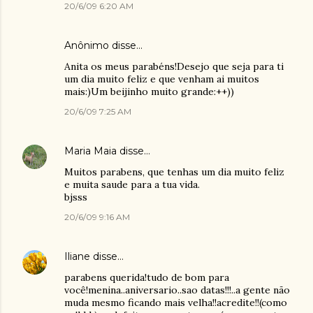
20/6/09 6:20 AM
Anônimo disse…
Anita os meus parabéns!Desejo que seja para ti
um dia muito feliz e que venham ai muitos
mais:)Um beijinho muito grande:++))
20/6/09 7:25 AM
Maria Maia
disse…
Muitos parabens, que tenhas um dia muito feliz
e muita saude para a tua vida.
bjsss
20/6/09 9:16 AM
Iliane
disse…
parabens querida!tudo de bom para
você!menina..aniversario..sao datas!!!..a gente não
muda mesmo ficando mais velha!!acredite!!(como