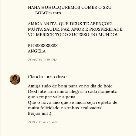
HAHA HUHU...QUREMOS COMER O SEU
........BOLO!rsrsrs
AMIGA ANITA, QUE DEUS TE ABENÇOE!
MUITA SAÚDE, PAZ, AMOR E PROSPERIDADE.
VC. MERECE TODO SUCESSO DO MUNDO!
BJOSSSSSSSSS
ANGELA
20/6/09 1:08 PM
Claudia Lima
disse…
Amiga tudo de bom para vc no dia de hoje!
Desfrute com muita alegria a cada momento,
que sempre vale a pena.
Que o novo ano que se inicia seja repleto de
muita felicidade e sonhos realizados!
Beijos mil :)
20/6/09 4:23 PM