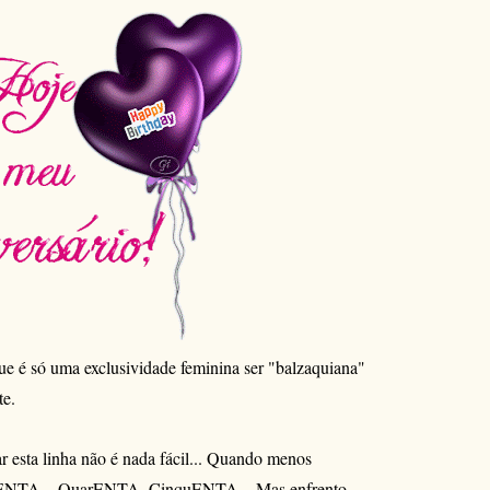
ue é só uma exclusividade feminina ser "balzaquiana"
te.
r esta linha não é nada fácil... Quando menos
os ENTA... QuarENTA, CinquENTA... Mas enfrento