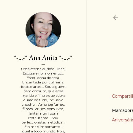
*-...-* Ana Anita *-...-*
Uma eterna curiosa...Mãe,
Esposa e no momento...
Estou dona de casa.
Encantada por culinária,
fotos e artes... Sou alguém
bem comum, que ama
marido e filho e que adora
Compartil
quase de tudo, inclusive
chuchu... Amo perfumes,
filmes, ler um bom livro,
Marcador
jantar num bom
restaurante... Sou
Aniversári
perfeccionista, metódica...
E o mais importante...
igual a todo mundo. Pois,