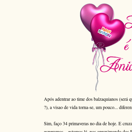
Após adentrar ao time dos balzaquianos (será q
?), a visao de vida torna-se, um pouco... diferen
Sim, faço 34 primaveras no dia de hoje. E cruza
esperamos... estamos lá, nos aproximando d