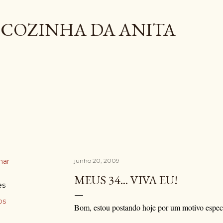
Pular para o conteúdo principal
COZINHA DA ANITA
har
junho 20, 2009
MEUS 34... VIVA EU!
es
os
Bom, estou postando hoje por um motivo especi