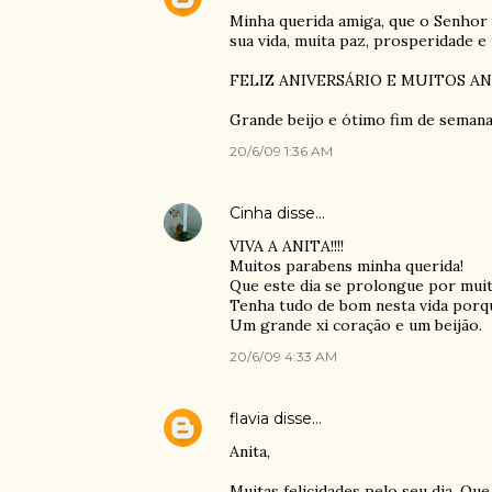
Minha querida amiga, que o Senhor 
sua vida, muita paz, prosperidade e
FELIZ ANIVERSÁRIO E MUITOS ANO
Grande beijo e ótimo fim de seman
20/6/09 1:36 AM
Cinha
disse…
VIVA A ANITA!!!!
Muitos parabens minha querida!
Que este dia se prolongue por muit
Tenha tudo de bom nesta vida porqu
Um grande xi coração e um beijão.
20/6/09 4:33 AM
flavia
disse…
Anita,
Muitas felicidades pelo seu dia. Q