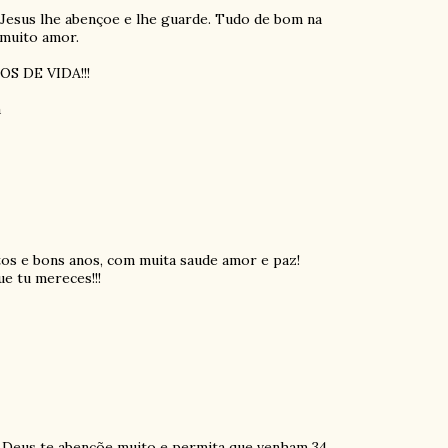
Jesus lhe abençoe e lhe guarde. Tudo de bom na
 muito amor.
S DE VIDA!!!
a
os e bons anos, com muita saude amor e paz!
e tu mereces!!!
ue Deus te abençõe muito e permita que venham 34