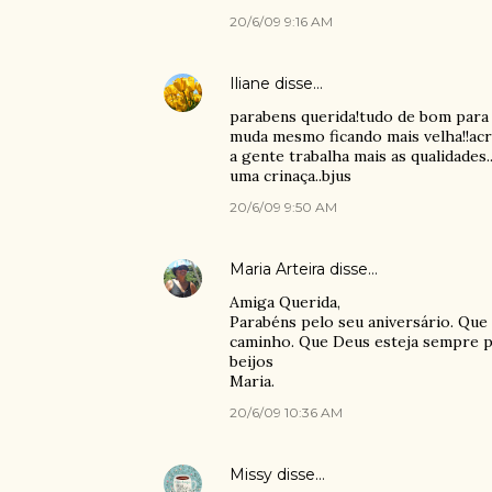
20/6/09 9:16 AM
Iliane
disse…
parabens querida!tudo de bom para vo
muda mesmo ficando mais velha!!acr
a gente trabalha mais as qualidades..
uma crinaça..bjus
20/6/09 9:50 AM
Maria Arteira
disse…
Amiga Querida,
Parabéns pelo seu aniversário. Que 
caminho. Que Deus esteja sempre p
beijos
Maria.
20/6/09 10:36 AM
Missy
disse…