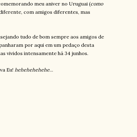
i comemorando meu aniver no Uruguai (
como
diferente, com amigos diferentes, mas
desejando tudo de bom sempre aos amigos de
mpanharam por aqui em um pedaço desta
ias vividos intensamente há 34 junhos.
iva Eu!
hehehehehehe
...