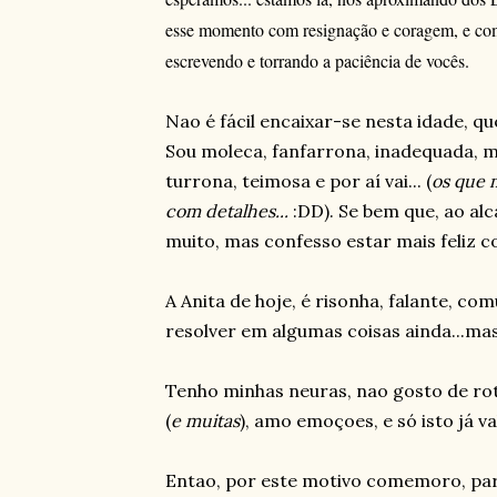
esse momento com resignação e coragem, e com 
escrevendo e torrando a paciência de vocês.
Nao é fácil encaixar-se nesta idade, q
Sou moleca, fanfarrona, inadequada, m
turrona, teimosa e por aí vai... (
os que 
com detalhes...
:DD). Se bem que, ao al
muito, mas confesso estar mais feliz co
A Anita de hoje, é risonha, falante, com
resolver em algumas coisas ainda...mas
Tenho minhas neuras, nao gosto de roti
(
e muitas
), amo emoçoes, e só isto já v
Entao, por este motivo comemoro, para