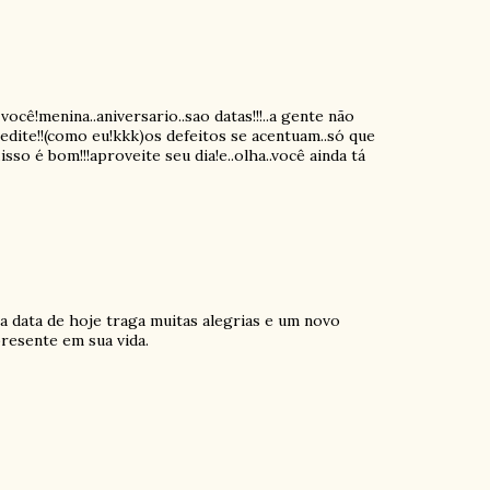
cê!menina..aniversario..sao datas!!!..a gente não
edite!!(como eu!kkk)os defeitos se acentuam..só que
isso é bom!!!aproveite seu dia!e..olha..você ainda tá
a data de hoje traga muitas alegrias e um novo
resente em sua vida.