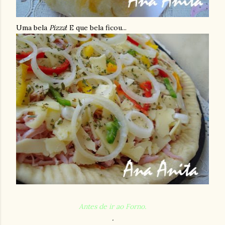
Uma bela
Pizza
! E que bela ficou...
Antes de ir ao Forno.
.