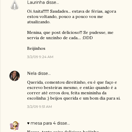
Laurinha
disse…
Oi Anita!!!!!!! Saudades... estava de férias, agora
estou voltando, pouco a pouco vou me
atualizando.
Menina, que post delicioso!!! Se pudesse, me
servia de unzinho de cada.... :DDD
Beijinhos
3/2/09 9:24 AM
Nela
disse…
Querida, comentou direitinho, eu é que faço e
escrevo besteiras mesmo, e então quando é a
correr até erros dou, feita menininha da
escolinha ;) beijos querida e um bom dia para si.
3/2/09 9:51 AM
♥ mesa para 4
disse…