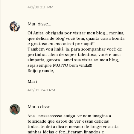
4/2/09 2:31 PM
Mari
disse…
Oi Anita, obrigada por visitar meu blog... menina,
que delícia de blog você tem, quanta coisa bonita
e gostosa eu encontrei por aqui!!!
Também vou linká-la, para acompanhar você de
pertinho.. além de super talentosa, você é uma
simpatia, garota... amei sua visita ao meu blog,
seja sempre MUITO bem vinda!!!
Beijo grande,
Mari
4/2/09 3:40 PM
Maria
disse…
Ana....nossssssssa amiga...vc nem imagina a
felicidade que estou de ver essas delicias
todas..te dei a dica e mesmo de longe vc acata
minhas ideias e fez...ficaram linnndos e