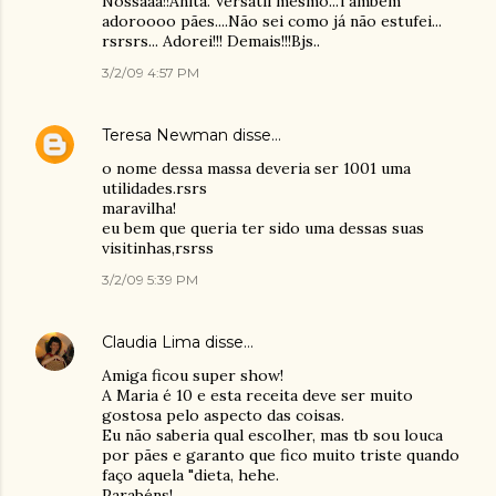
Nossaaa!!Anita. Versátil mesmo...Também
adoroooo pães....Não sei como já não estufei...
rsrsrs... Adorei!!! Demais!!!Bjs..
3/2/09 4:57 PM
Teresa Newman
disse…
o nome dessa massa deveria ser 1001 uma
utilidades.rsrs
maravilha!
eu bem que queria ter sido uma dessas suas
visitinhas,rsrss
3/2/09 5:39 PM
Claudia Lima
disse…
Amiga ficou super show!
A Maria é 10 e esta receita deve ser muito
gostosa pelo aspecto das coisas.
Eu não saberia qual escolher, mas tb sou louca
por pães e garanto que fico muito triste quando
faço aquela "dieta, hehe.
Parabéns!