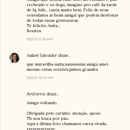
recheado e os dogs, imagino pro café da tarde
de hj, báh... cairía muito bem. Feliz de seus
convidados aí heim amiga! que podem desfrutar
de todas essas gostosuras.
Te felicito Anita...
Besitos
3/2/09 11:26 AM
Isabel Salvador
disse…
que maravilha anita,uauuuuuuu amiga amei
mesmo estas versões,jinhos grandes
3/2/09 12:47 PM
Anônimo disse…
Amiga voltando,
Obrigada pelo carinho, atenção, apoio.
Tb sou louca por pão.
Aqui a última foto chamanos cueca virada,
rsrsrsrsrrsrsr