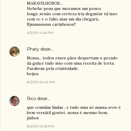
MARAVILHOSOS...
Hehehe pena que moramos um pouco
longe..senão com certeza iria degustar td isso
com vc e o Julio..mas um dia chegará..
Bjssssssssss carinhosos!!
4/2/09 4:46 PM
Phaty
disse…
Nossa... todos esses pães despertam o pecado
da gula.e tudo isso com uma receita de torta.
Parabens pela criatividade.
beijos
8/2/09 10:49 PM
Rico
disse…
que comidas lindas , e tudo uma só massa..wow é
bem versátil gostei.. nossa é mesmo bom..
jinhos
8/2/09 10:55 PM