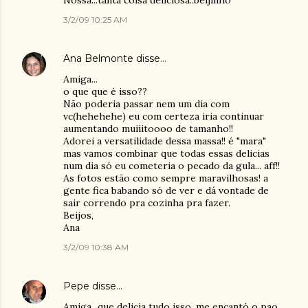
Nossa...tanta coisa deliciosa..beijinho
3/2/09 10:25 AM
Ana Belmonte
disse…
Amiga...
o que que é isso??
Não poderia passar nem um dia com
vc(hehehehe) eu com certeza iria continuar
aumentando muiiitoooo de tamanho!!
Adorei a versatilidade dessa massa!! é "mara"
mas vamos combinar que todas essas delicias
num dia só eu cometeria o pecado da gula... aff!!
As fotos estão como sempre maravilhosas! a
gente fica babando só de ver e dá vontade de
sair correndo pra cozinha pra fazer.
Beijos,
Ana
3/2/09 10:38 AM
Pepe
disse…
Amiga...que delicia tudo isso, me encantó o pao