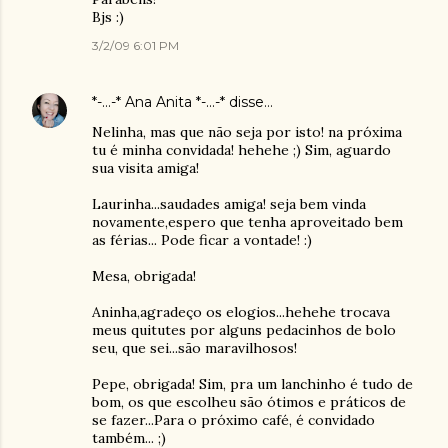
Bjs :)
3/2/09 6:01 PM
*-...-* Ana Anita *-...-*
disse…
Nelinha, mas que não seja por isto! na próxima
tu é minha convidada! hehehe ;) Sim, aguardo
sua visita amiga!
Laurinha...saudades amiga! seja bem vinda
novamente,espero que tenha aproveitado bem
as férias... Pode ficar a vontade! :)
Mesa, obrigada!
Aninha,agradeço os elogios...hehehe trocava
meus quitutes por alguns pedacinhos de bolo
seu, que sei...são maravilhosos!
Pepe, obrigada! Sim, pra um lanchinho é tudo de
bom, os que escolheu são ótimos e práticos de
se fazer...Para o próximo café, é convidado
também... ;)