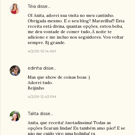
Téia
disse…
OI Anita, adorei sua visita no meu cantinho.
Obrigada mesmo. E o seu blog? Maravilha!!! Esta
receita está divina, quantas opções, estou boba,
me deu vontade de comer tudo..Á noite te
adiciono e me incluo nos seguidores. Vou voltar
sempre. Bj grande.
4/2/09 10:14 AM
edinha
disse…
Mas que show de coisas boas :)
Adorei tudo.
Beijinho
4/2/09 12:43 PM
Talita
disse…
Anita, que receita! Anotadíssima! Todas as
opções ficaram lindas! Eu também amo pão!! E se
não me cuido viro uma bolinha! rs