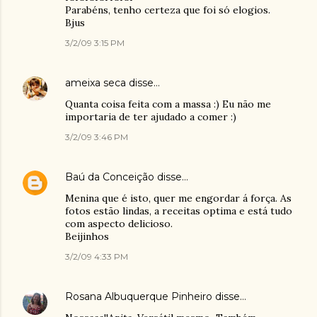
Parabéns, tenho certeza que foi só elogios.
Bjus
3/2/09 3:15 PM
ameixa seca
disse…
Quanta coisa feita com a massa :) Eu não me
importaria de ter ajudado a comer :)
3/2/09 3:46 PM
Baú da Conceição
disse…
Menina que é isto, quer me engordar á força. As
fotos estão lindas, a receitas optima e está tudo
com aspecto delicioso.
Beijinhos
3/2/09 4:33 PM
Rosana Albuquerque Pinheiro
disse…