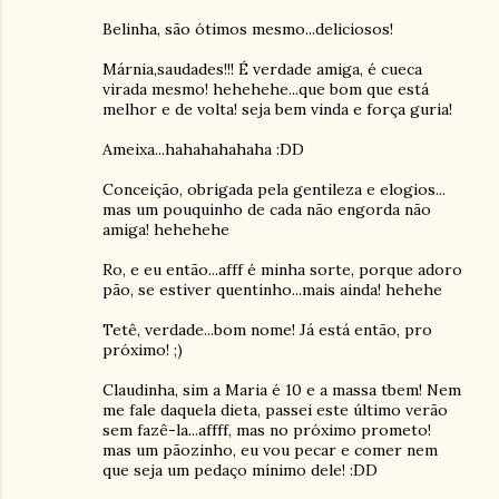
Belinha, são ótimos mesmo...deliciosos!
Márnia,saudades!!! É verdade amiga, é cueca
virada mesmo! hehehehe...que bom que está
melhor e de volta! seja bem vinda e força guria!
Ameixa...hahahahahaha :DD
Conceição, obrigada pela gentileza e elogios...
mas um pouquinho de cada não engorda não
amiga! hehehehe
Ro, e eu então...afff é minha sorte, porque adoro
pão, se estiver quentinho...mais ainda! hehehe
Tetê, verdade...bom nome! Já está então, pro
próximo! ;)
Claudinha, sim a Maria é 10 e a massa tbem! Nem
me fale daquela dieta, passei este último verão
sem fazê-la...affff, mas no próximo prometo!
mas um pãozinho, eu vou pecar e comer nem
que seja um pedaço mínimo dele! :DD