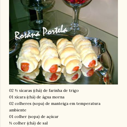
02 ½ xícaras (chá) de farinha de trigo
01 xícara (chá) de água morna
02 colheres (sopa) de manteiga em temperatura
ambiente
01 colher (sopa) de açúcar
½ colher (chá) de sal