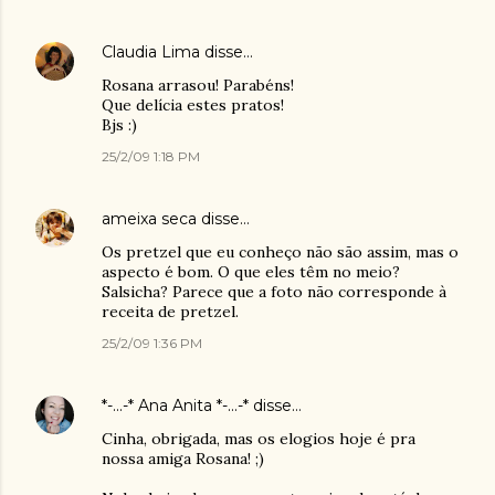
Claudia Lima
disse…
Rosana arrasou! Parabéns!
Que delícia estes pratos!
Bjs :)
25/2/09 1:18 PM
ameixa seca
disse…
Os pretzel que eu conheço não são assim, mas o
aspecto é bom. O que eles têm no meio?
Salsicha? Parece que a foto não corresponde à
receita de pretzel.
25/2/09 1:36 PM
*-...-* Ana Anita *-...-*
disse…
Cinha, obrigada, mas os elogios hoje é pra
nossa amiga Rosana! ;)