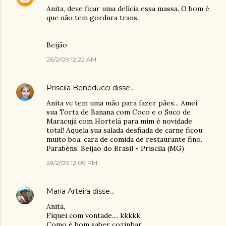
Anita, deve ficar uma delícia essa massa. O bom é
que não tem gordura trans.
Beijão
26/2/09 12:22 AM
Priscila Beneducci
disse…
Anita vc tem uma mão para fazer pães... Amei
sua Torta de Banana com Coco e o Suco de
Maracujá com Hortelã para mim é novidade
total! Aquela sua salada desfiada de carne ficou
muito boa, cara de comida de restaurante fino.
Parabéns. Beijao do Brasil - Priscila (MG)
26/2/09 12:09 PM
Maria Arteira
disse…
Anita,
Fiquei com vontade.... kkkkk
Como é bom saber cozinhar.