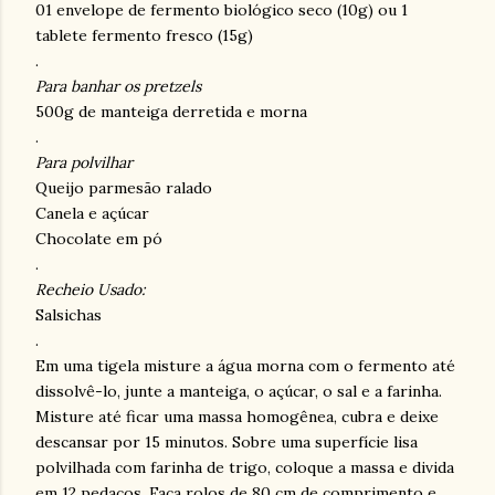
01 envelope de fermento biológico seco (10g) ou 1
tablete fermento fresco (15g)
.
Para banhar os pretzels
500g de manteiga derretida e morna
.
Para polvilhar
Queijo parmesão ralado
Canela e açúcar
Chocolate em pó
.
Recheio Usado:
Salsichas
.
Em uma tigela misture a água morna com o fermento até
dissolvê-lo, junte a manteiga, o açúcar, o sal e a farinha.
Misture até ficar uma massa homogênea, cubra e deixe
descansar por 15 minutos. Sobre uma superfície lisa
polvilhada com farinha de trigo, coloque a massa e divida
em 12 pedaços. Faça rolos de 80 cm de comprimento e