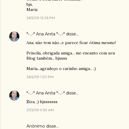
bjs,
Maria
26/2/09 12:26 PM
*-...-* Ana Anita *-...-*
disse…
Ana, não tem não...e parece ficar ótima mesmo!
Priscila, obrigada amiga... me encanto com seu
Blog também... bjssss
Maria...agradeço o carinho amiga... ;)
26/2/09 1:20 PM
*-...-* Ana Anita *-...-*
disse…
Ziza, ;) bjsssssss
27/2/09 9:50 AM
Anônimo disse…