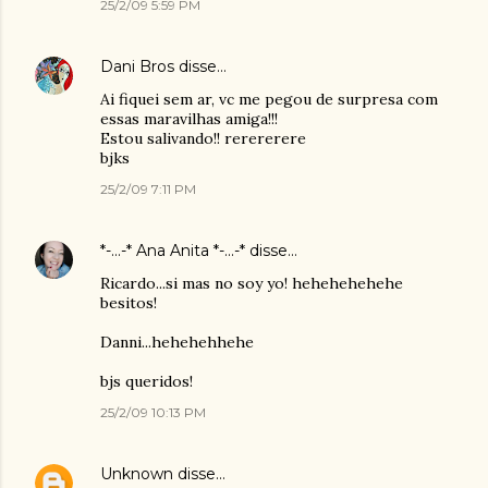
25/2/09 5:59 PM
Dani Bros
disse…
Ai fiquei sem ar, vc me pegou de surpresa com
essas maravilhas amiga!!!
Estou salivando!! rerererere
bjks
25/2/09 7:11 PM
*-...-* Ana Anita *-...-*
disse…
Ricardo...si mas no soy yo! hehehehehehe
besitos!
Danni...hehehehhehe
bjs queridos!
25/2/09 10:13 PM
Unknown
disse…