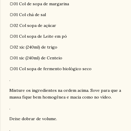
🍞01 Col de sopa de margarina
🍞01 Col chá de sal
🍞02 Col sopa de açúcar
🍞01 Col sopa de Leite em pó
🍞02 xic (240ml) de trigo
🍞01 xic (240ml) de Centeio
🍞01 Col sopa de fermento biológico seco
.
Misture os ingredientes na ordem acima. Sove para que a
massa fique bem homogênea e macia como no vídeo.
.
Deixe dobrar de volume.
.