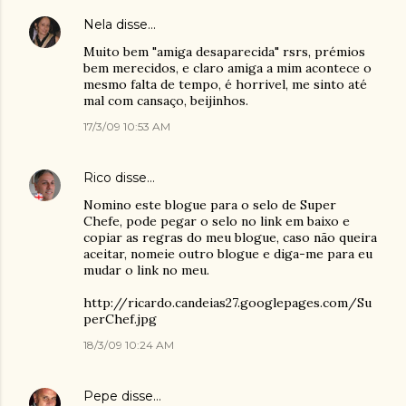
Nela
disse…
Muito bem "amiga desaparecida" rsrs, prémios
bem merecidos, e claro amiga a mim acontece o
mesmo falta de tempo, é horrivel, me sinto até
mal com cansaço, beijinhos.
17/3/09 10:53 AM
Rico
disse…
Nomino este blogue para o selo de Super
Chefe, pode pegar o selo no link em baixo e
copiar as regras do meu blogue, caso não queira
aceitar, nomeie outro blogue e diga-me para eu
mudar o link no meu.
http://ricardo.candeias27.googlepages.com/Su
perChef.jpg
18/3/09 10:24 AM
Pepe
disse…