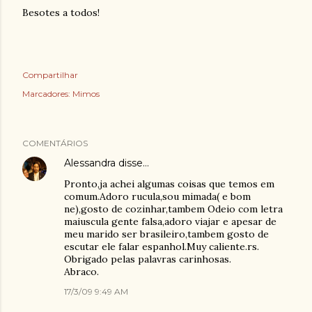
Besotes
a todos!
Compartilhar
Marcadores:
Mimos
COMENTÁRIOS
Alessandra
disse…
Pronto,ja achei algumas coisas que temos em
comum.Adoro rucula,sou mimada( e bom
ne),gosto de cozinhar,tambem Odeio com letra
maiuscula gente falsa,adoro viajar e apesar de
meu marido ser brasileiro,tambem gosto de
escutar ele falar espanhol.Muy caliente.rs.
Obrigado pelas palavras carinhosas.
Abraco.
17/3/09 9:49 AM